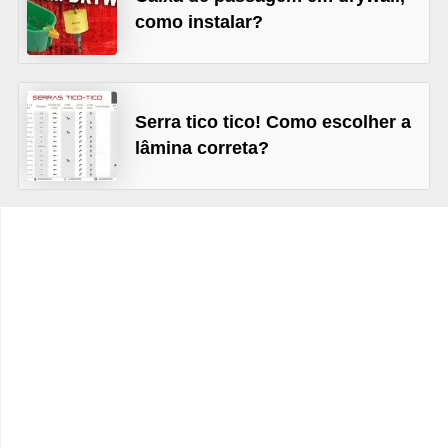
t
como instalar?
o
s
d
Serra tico tico! Como escolher a
e
lâmina correta?
e
l
e
t
r
i
c
i
d
a