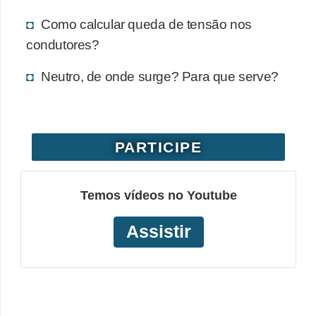
o
Como calcular queda de tensão nos
b
condutores?
r
Neutro, de onde surge? Para que serve?
e
e
l
e
PARTICIPE
t
r
Temos vídeos no Youtube
i
c
Assistir
i
d
a
d