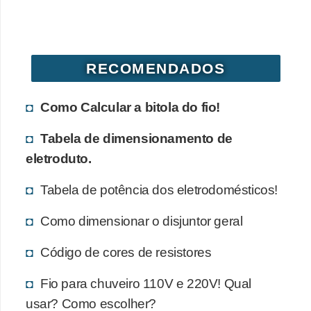
d
e
C
RECOMENDADOS
u
r
Como Calcular a bitola do fio!
i
Tabela de dimensionamento de
o
eletroduto.
s
i
Tabela de potência dos eletrodomésticos!
d
Como dimensionar o disjuntor geral
a
d
Código de cores de resistores
e
Fio para chuveiro 110V e 220V! Qual
s
usar? Como escolher?
s