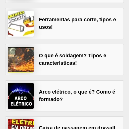
l
é
Ferramentas para corte, tipos e
t
usos!
r
i
c
O que é soldagem? Tipos e
o
características!
s
C
o
Arco elétrico, o que é? Como é
n
formado?
c
e
i
Caixa de passagem em drywall,