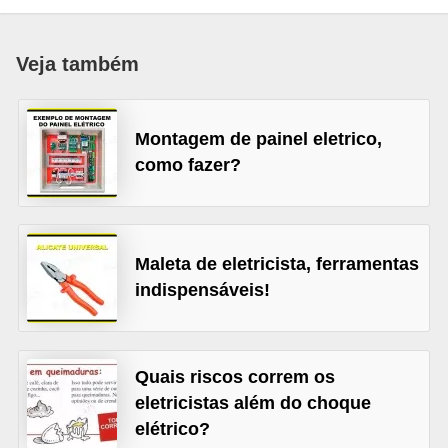
c
o
Veja também
s
C
Montagem de painel eletrico,
o
como fazer?
m
p
o
n
Maleta de eletricista, ferramentas
indispensáveis!
e
n
t
Quais riscos correm os
e
eletricistas além do choque
s
elétrico?
e