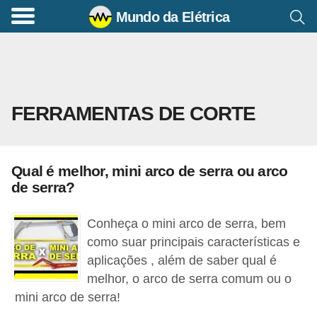
Mundo da Elétrica
C
o
m
a
FERRAMENTAS DE CORTE
n
d
o
Qual é melhor, mini arco de serra ou arco
s
de serra?
E
l
Conheça o mini arco de serra, bem
é
como suar principais características e
aplicações , além de saber qual é
t
melhor, o arco de serra comum ou o
r
mini arco de serra!
i