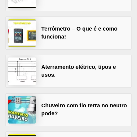
l
é
t
Terrômetro – O que é e como
r
funciona!
i
c
o
Aterramento elétrico, tipos e
s
usos.
C
o
n
Chuveiro com fio terra no neutro
c
pode?
e
i