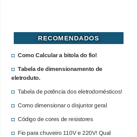
d
e
C
u
RECOMENDADOS
r
i
Como Calcular a bitola do fio!
o
Tabela de dimensionamento de
s
eletroduto.
i
d
Tabela de potência dos eletrodomésticos!
a
Como dimensionar o disjuntor geral
d
e
Código de cores de resistores
s
Fio para chuveiro 110V e 220V! Qual
s