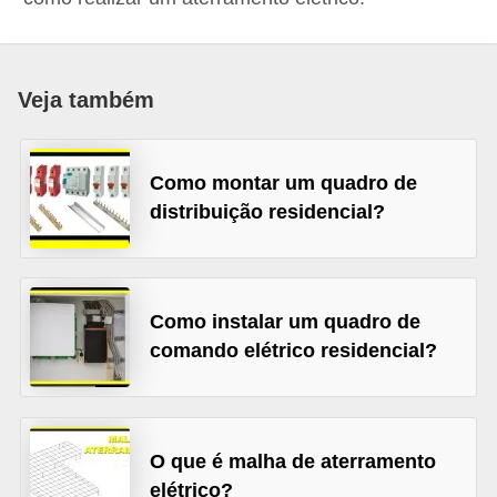
c
o
s
Veja também
C
o
Como montar um quadro de
m
distribuição residencial?
p
o
n
Como instalar um quadro de
e
comando elétrico residencial?
n
t
e
s
O que é malha de aterramento
elétrico?
e