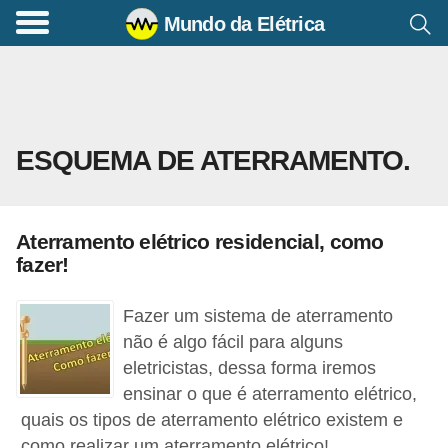
Mundo da Elétrica
C
o
m
a
ESQUEMA DE ATERRAMENTO.
n
d
o
Aterramento elétrico residencial, como
s
fazer!
E
l
Fazer um sistema de aterramento
é
não é algo fácil para alguns
eletricistas, dessa forma iremos
t
ensinar o que é aterramento elétrico,
r
quais os tipos de aterramento elétrico existem e
i
como realizar um aterramento elétrico!