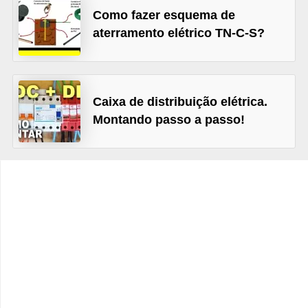
t
Como fazer esquema de
o
aterramento elétrico TN-C-S?
s
d
e
Caixa de distribuição elétrica.
e
Montando passo a passo!
l
e
t
r
i
c
i
d
a