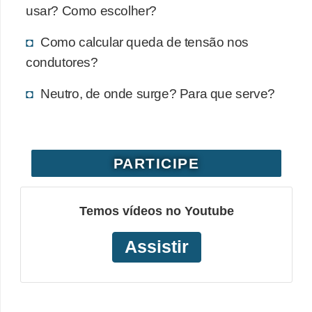
usar? Como escolher?
o
b
Como calcular queda de tensão nos
r
condutores?
e
Neutro, de onde surge? Para que serve?
e
l
e
t
PARTICIPE
r
i
Temos vídeos no Youtube
c
Assistir
i
d
a
d