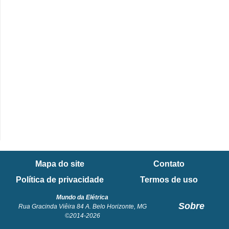
e
C
u
r
s
o
s
d
e
e
Mapa do site
Contato
l
Política de privacidade
Termos de uso
é
Mundo da Elétrica
t
Sobre
Rua Gracinda Viêira 84 A. Belo Horizonte, MG
r
©2014-2026