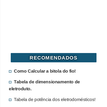
o
b
r
e
e
l
e
t
RECOMENDADOS
r
i
Como Calcular a bitola do fio!
c
Tabela de dimensionamento de
i
eletroduto.
d
a
Tabela de potência dos eletrodomésticos!
d