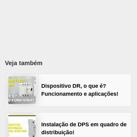
l
é
t
r
i
c
Veja também
o
s
C
Dispositivo DR, o que é?
o
Funcionamento e aplicações!
n
c
e
Instalação de DPS em quadro de
i
distribuição!