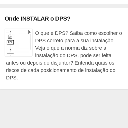
c
o
Onde INSTALAR o DPS?
s
C
O que é DPS? Saiba como escolher o
DPS correto para a sua instalação.
o
Veja o que a norma diz sobre a
m
instalação do DPS, pode ser feita
p
antes ou depois do disjuntor? Entenda quais os
o
riscos de cada posicionamento de instalação do
n
DPS.
e
n
t
e
s
e