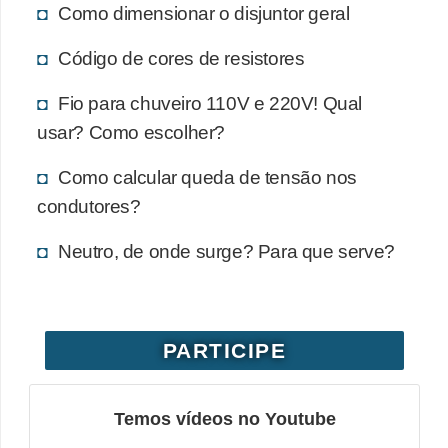
Como dimensionar o disjuntor geral
e
Código de cores de resistores
C
u
Fio para chuveiro 110V e 220V! Qual
r
usar? Como escolher?
s
Como calcular queda de tensão nos
o
condutores?
s
d
Neutro, de onde surge? Para que serve?
e
e
l
PARTICIPE
é
t
Temos vídeos no Youtube
r