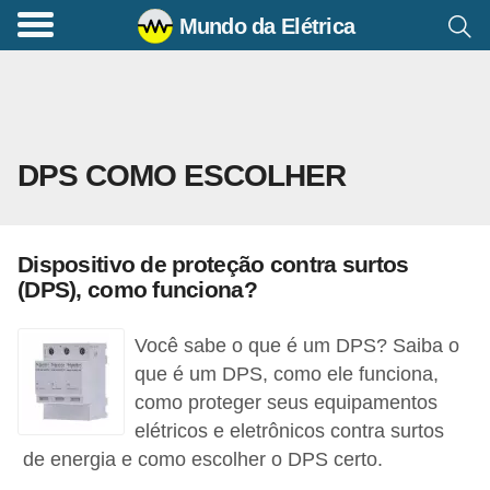
Mundo da Elétrica
C
o
m
a
DPS COMO ESCOLHER
n
d
o
Dispositivo de proteção contra surtos
s
(DPS), como funciona?
E
l
Você sabe o que é um DPS? Saiba o
é
que é um DPS, como ele funciona,
como proteger seus equipamentos
t
elétricos e eletrônicos contra surtos
r
de energia e como escolher o DPS certo.
i