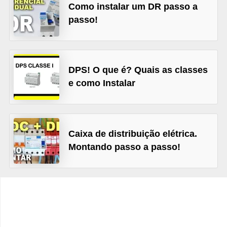
d
Como instalar um DR passo a
passo!
e
C
u
DPS! O que é? Quais as classes
r
e como Instalar
i
o
s
i
Caixa de distribuição elétrica.
d
Montando passo a passo!
a
d
e
s
s