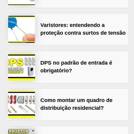
t
o
s
Varistores: entendendo a
d
proteção contra surtos de tensão
e
e
l
DPS no padrão de entrada é
e
obrigatório?
t
r
i
Como montar um quadro de
c
distribuição residencial?
i
d
a