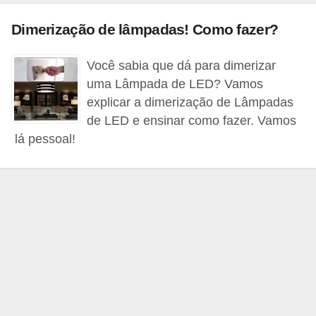
c
Dimerização de lâmpadas! Como fazer?
o
s
Você sabia que dá para dimerizar
C
uma Lâmpada de LED? Vamos
o
explicar a dimerização de Lâmpadas
de LED e ensinar como fazer. Vamos
m
lá pessoal!
p
o
n
e
n
t
e
s
e