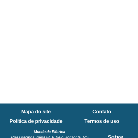
i
c
a
e
m
v
í
d
e
o
F
a
Mapa do site
Contato
ç
Política de privacidade
Termos de uso
a
Mundo da Elétrica
v
Sobre
Rua Gracinda Viêira 84 A. Belo Horizonte, MG