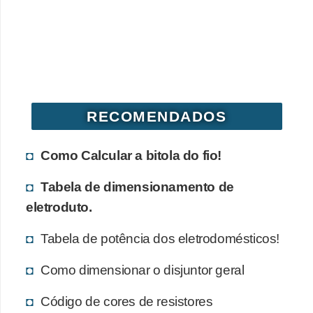
o
b
r
e
e
RECOMENDADOS
l
e
Como Calcular a bitola do fio!
t
r
Tabela de dimensionamento de
i
eletroduto.
c
Tabela de potência dos eletrodomésticos!
i
d
Como dimensionar o disjuntor geral
a
Código de cores de resistores
d