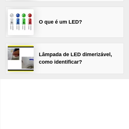
d
e
O que é um LED?
C
u
r
i
Lâmpada de LED dimerizável,
o
como identificar?
s
i
d
a
d
e
s
s