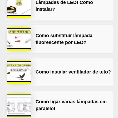
t
Lâmpadas de LED! Como
instalar?
o
s
d
e
Como substituir lâmpada
e
fluorescente por LED?
l
e
t
Como instalar ventilador de teto?
r
i
c
i
Como ligar várias lâmpadas em
d
paralelo!
a