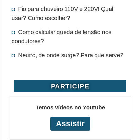
e
Fio para chuveiro 110V e 220V! Qual
usar? Como escolher?
C
u
Como calcular queda de tensão nos
r
condutores?
s
Neutro, de onde surge? Para que serve?
o
s
d
e
PARTICIPE
e
l
Temos vídeos no Youtube
é
Assistir
t
r