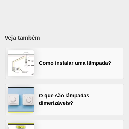
l
é
t
r
Veja também
i
c
o
Como instalar uma lâmpada?
s
C
o
O que são lâmpadas
n
dimerizáveis?
c
e
i