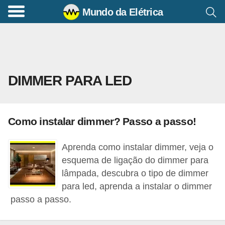
Mundo da Elétrica
C
o
m
a
DIMMER PARA LED
n
d
o
Como instalar dimmer? Passo a passo!
s
E
Aprenda como instalar dimmer, veja o
l
esquema de ligação do dimmer para
é
lâmpada, descubra o tipo de dimmer
para led, aprenda a instalar o dimmer
t
passo a passo.
r
i