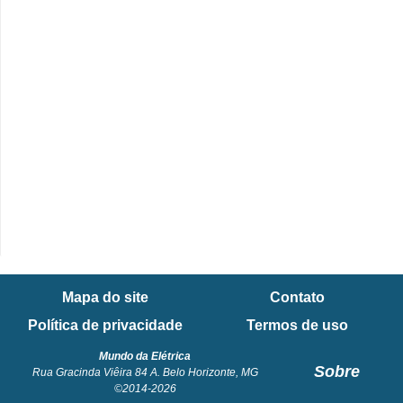
e
C
u
r
s
o
s
d
e
e
Mapa do site
Contato
l
Política de privacidade
Termos de uso
é
t
Mundo da Elétrica
Sobre
Rua Gracinda Viêira 84 A. Belo Horizonte, MG
r
©2014-2026