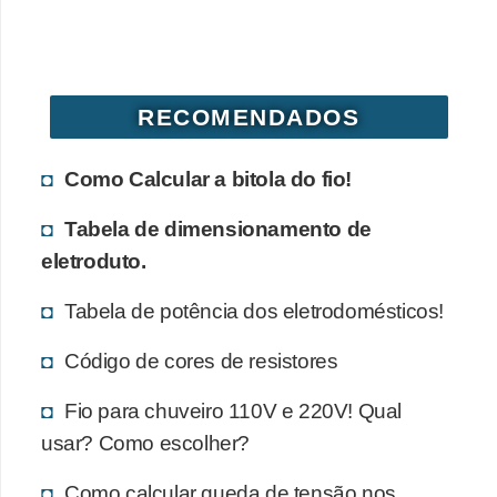
d
e
C
RECOMENDADOS
u
r
Como Calcular a bitola do fio!
i
o
Tabela de dimensionamento de
s
eletroduto.
i
Tabela de potência dos eletrodomésticos!
d
a
Código de cores de resistores
d
Fio para chuveiro 110V e 220V! Qual
e
usar? Como escolher?
s
s
Como calcular queda de tensão nos