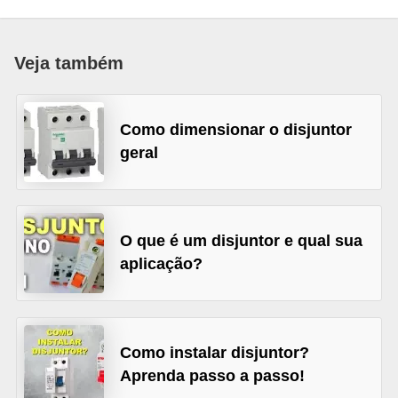
c
o
Veja também
s
C
o
Como dimensionar o disjuntor
geral
m
p
o
n
O que é um disjuntor e qual sua
e
aplicação?
n
t
e
Como instalar disjuntor?
s
Aprenda passo a passo!
e