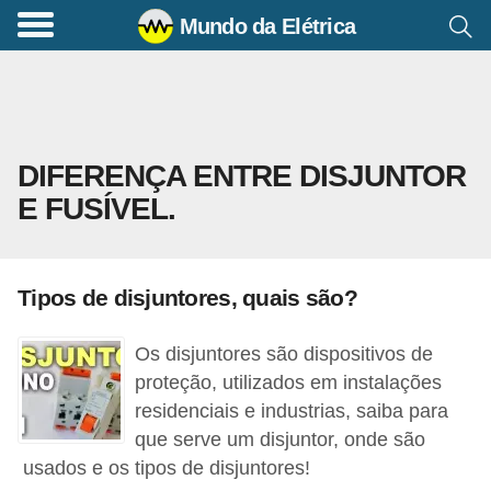
Mundo da Elétrica
C
o
m
a
DIFERENÇA ENTRE DISJUNTOR
n
E FUSÍVEL.
d
o
s
Tipos de disjuntores, quais são?
E
l
Os disjuntores são dispositivos de
é
proteção, utilizados em instalações
t
residenciais e industrias, saiba para
que serve um disjuntor, onde são
r
usados e os tipos de disjuntores!
i