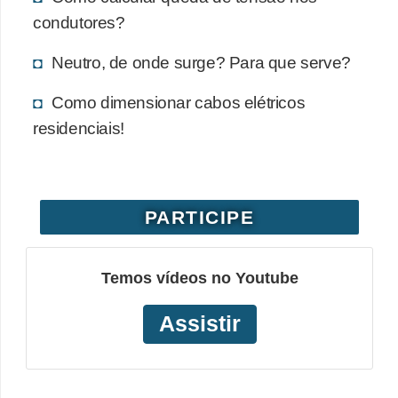
o
condutores?
b
Neutro, de onde surge? Para que serve?
r
e
Como dimensionar cabos elétricos
e
residenciais!
l
e
t
PARTICIPE
r
i
Temos vídeos no Youtube
c
i
Assistir
d
a
d