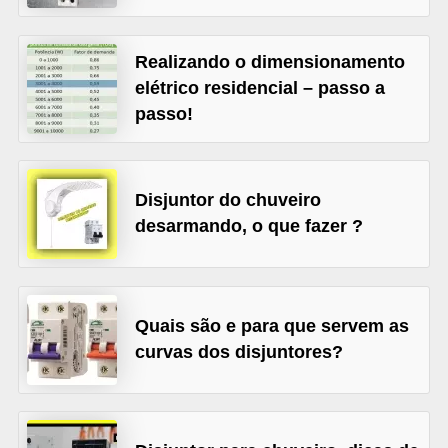
l
é
Realizando o dimensionamento
t
elétrico residencial – passo a
passo!
r
i
c
Disjuntor do chuveiro
o
desarmando, o que fazer ?
s
C
o
Quais são e para que servem as
n
curvas dos disjuntores?
c
e
i