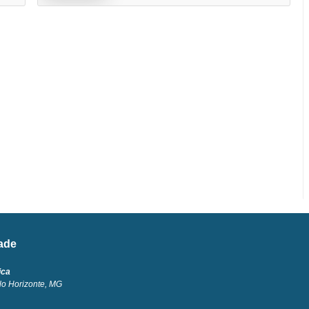
dade
ica
lo Horizonte, MG