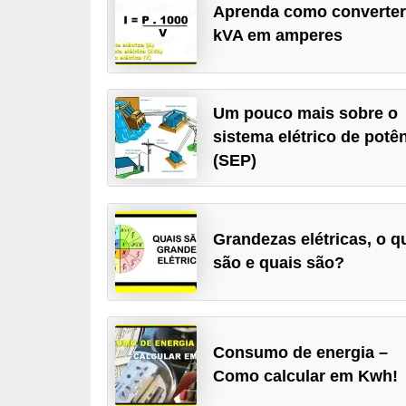
Aprenda como converte
c
kVA em amperes
o
s
C
Um pouco mais sobre o
o
sistema elétrico de potê
m
(SEP)
p
o
n
Grandezas elétricas, o q
são e quais são?
e
n
t
e
Consumo de energia –
s
Como calcular em Kwh!
e