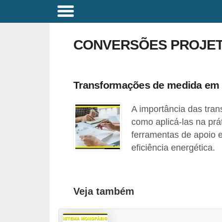
C
o
CONVERSÕES PROJET
m
a
n
Transformações de medida em pr
d
A importância das tran
o
como aplicá-las na pr
s
ferramentas de apoio e
E
eficiência energética.
l
é
t
Veja também
r
i