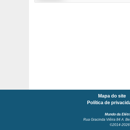
l
é
t
r
i
c
o
s
C
o
Mapa do site
n
Política de privaci
c
e
Mundo da Elétr
Rua Gracinda Viêira 84 A. Be
i
©2014-2026