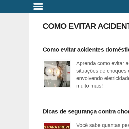
C
o
COMO EVITAR ACIDEN
m
a
n
Como evitar acidentes domésti
d
Aprenda como evitar a
o
situações de choques e
s
envolvendo eletricidad
E
muito mais!
l
é
t
Dicas de segurança contra choq
r
i
Você sabe quantas pes