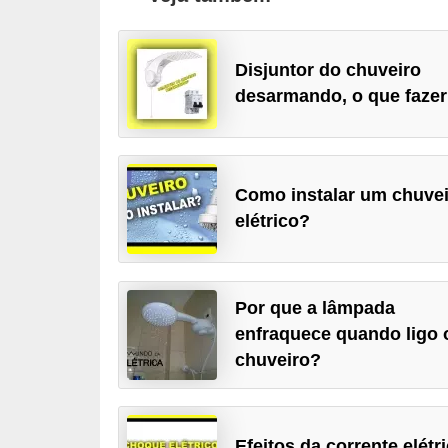
l
é
Disjuntor do chuveiro
t
desarmando, o que fazer
r
i
c
Como instalar um chuve
o
elétrico?
s
C
o
Por que a lâmpada
enfraquece quando ligo 
n
chuveiro?
c
e
i
Efeitos da corrente elétr