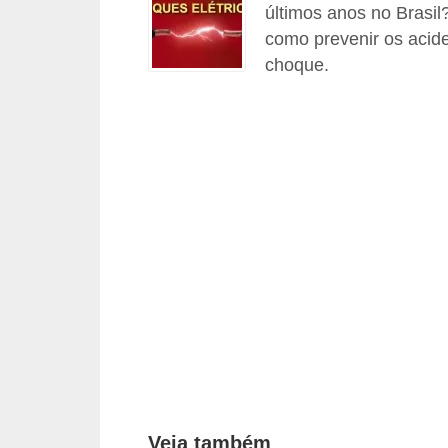
últimos anos no Brasil
c
como prevenir os acide
o
choque.
s
C
o
m
p
o
n
e
n
t
e
s
Veja também
e