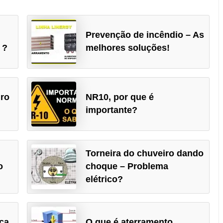
Prevenção de incêndio – As
 ?
melhores soluções!
iro
NR10, por que é
importante?
Torneira do chuveiro dando
o
choque – Problema
elétrico?
ica
O que é aterramento