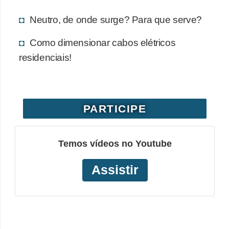
o
Neutro, de onde surge? Para que serve?
b
r
Como dimensionar cabos elétricos
residenciais!
e
e
l
e
PARTICIPE
t
r
Temos vídeos no Youtube
i
c
Assistir
i
d
a
d