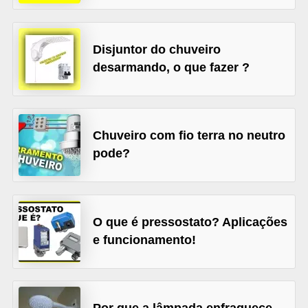
l
é
Disjuntor do chuveiro
t
desarmando, o que fazer ?
r
i
c
Chuveiro com fio terra no neutro
o
pode?
s
C
o
O que é pressostato? Aplicações
n
e funcionamento!
c
e
i