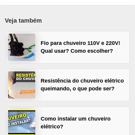
c
o
Veja também
s
C
Fio para chuveiro 110V e 220V!
o
Qual usar? Como escolher?
m
p
o
n
Resistência do chuveiro elétrico
e
queimando, o que pode ser?
n
t
e
Como instalar um chuveiro
s
elétrico?
e