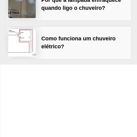
Por que a lâmpada enfraquece
t
quando ligo o chuveiro?
o
s
d
Como funciona um chuveiro
e
elétrico?
e
l
e
t
r
i
c
i
d
a