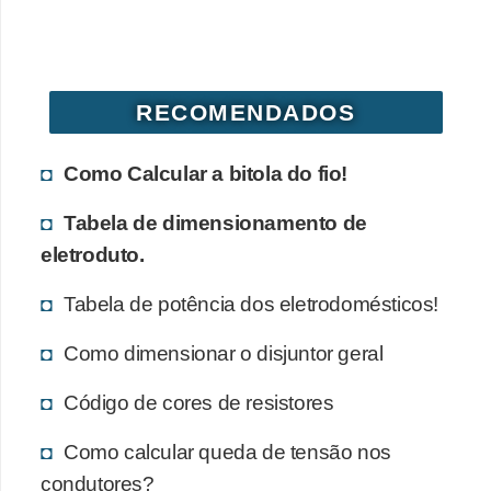
d
e
C
RECOMENDADOS
u
r
Como Calcular a bitola do fio!
i
o
Tabela de dimensionamento de
s
eletroduto.
i
Tabela de potência dos eletrodomésticos!
d
a
Como dimensionar o disjuntor geral
d
Código de cores de resistores
e
s
Como calcular queda de tensão nos
s
condutores?