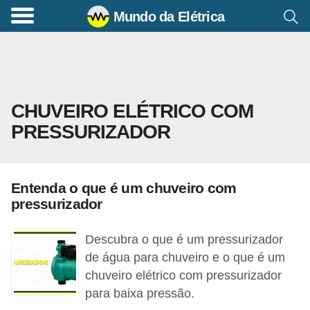
Mundo da Elétrica
C
o
m
a
CHUVEIRO ELÉTRICO COM
n
PRESSURIZADOR
d
o
s
Entenda o que é um chuveiro com
E
pressurizador
l
é
Descubra o que é um pressurizador
t
de água para chuveiro e o que é um
chuveiro elétrico com pressurizador
r
para baixa pressão.
i