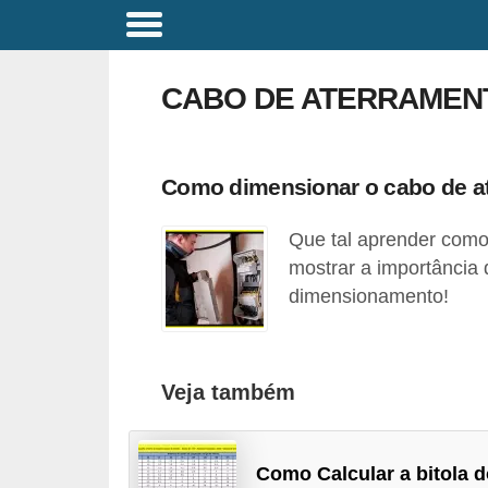
C
o
CABO DE ATERRAMEN
m
a
n
Como dimensionar o cabo de a
d
Que tal aprender como
o
mostrar a importância 
s
dimensionamento!
E
l
é
Veja também
t
r
i
Como Calcular a bitola 