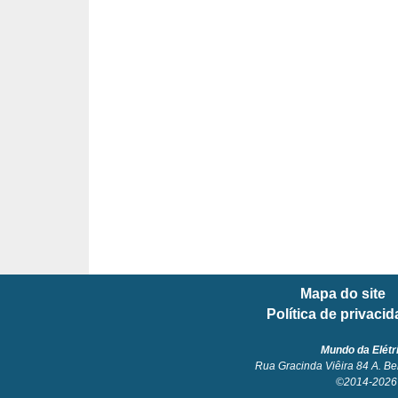
l
é
t
r
i
c
o
s
C
o
Mapa do site
n
Política de privaci
c
e
Mundo da Elétr
Rua Gracinda Viêira 84 A. Be
i
©2014-2026