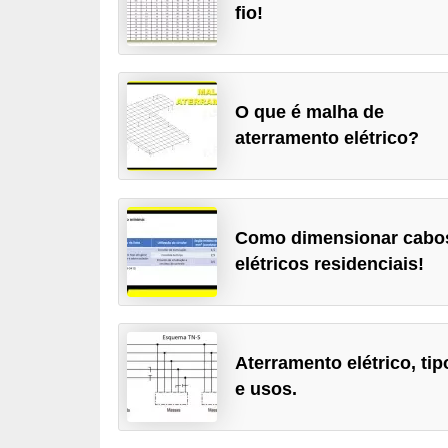
fio!
c
o
s
O que é malha de
C
aterramento elétrico?
o
m
p
o
Como dimensionar cabo
n
elétricos residenciais!
e
n
t
Aterramento elétrico, tip
e
e usos.
s
e