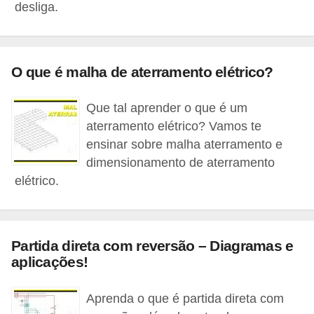
d
desliga.
e
C
O que é malha de aterramento elétrico?
u
r
Que tal aprender o que é um
i
aterramento elétrico? Vamos te
o
ensinar sobre malha aterramento e
s
dimensionamento de aterramento
elétrico.
i
d
a
Partida direta com reversão – Diagramas e
d
aplicações!
e
s
Aprenda o que é partida direta com
s