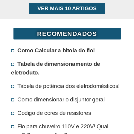
i
VER MAIS 10 ARTIGOS
c
a
e
RECOMENDADOS
m
v
Como Calcular a bitola do fio!
í
Tabela de dimensionamento de
d
eletroduto.
e
o
Tabela de potência dos eletrodomésticos!
F
Como dimensionar o disjuntor geral
a
ç
Código de cores de resistores
a
Fio para chuveiro 110V e 220V! Qual
v