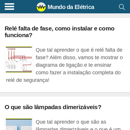
Mundo da Elétrica
C
o
Relé falta de fase, como instalar e como
m
funciona?
a
n
Que tal aprender o que é relé falta de
d
fase? Além disso, vamos te mostrar o
o
diagrama de ligação e te ensinar
como fazer a instalação completa do
s
relé de segurança!
E
l
é
O que são lâmpadas dimerizáveis?
t
r
Que tal aprender o que são as
i
lâmpadas dimerizáveis e o que é um