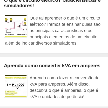
simuladores!
e
C
Que tal aprender o que é um circuito
u
elétrico? Iremos te ensinar quais são
r
as principais características e os
principais elementos de um circuito,
s
além de indicar diversos simuladores.
o
s
d
Aprenda como converter kVA em amperes
e
e
Aprenda como fazer a conversão de
l
kVA para amperes. Além disso,
é
descubra o que é amperes, o que é
t
kVA e unidades de potência!
r