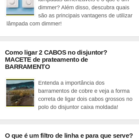
c
dimmer? Além disso, descubra quais
o
são as principais vantagens de utilizar
s
lâmpada com dimmer!
C
o
Como ligar 2 CABOS no disjuntor?
m
MACETE de prateamento de
p
BARRAMENTO
o
n
Entenda a importância dos
barramentos de cobre e veja a forma
e
correta de ligar dois cabos grossos no
n
polo do disjuntor caixa moldada!
t
e
s
O que é um filtro de linha e para que serve?
e