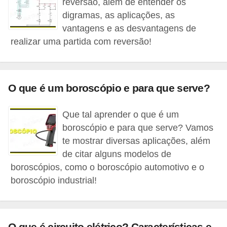
reversão, além de entender os
o
digramas, as aplicações, as
b
vantagens e as desvantagens de
r
realizar uma partida com reversão!
e
e
l
O que é um boroscópio e para que serve?
e
Que tal aprender o que é um
t
boroscópio e para que serve? Vamos
r
te mostrar diversas aplicações, além
i
de citar alguns modelos de
c
boroscópios, como o boroscópio automotivo e o
i
boroscópio industrial!
d
a
d
O que é circuito elétrico? Características e