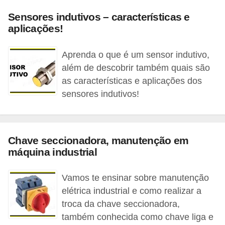
t
Sensores indutivos – características e
o
aplicações!
s
d
Aprenda o que é um sensor indutivo,
e
além de descobrir também quais são
e
as características e aplicações dos
sensores indutivos!
l
e
t
r
Chave seccionadora, manutenção em
máquina industrial
i
c
Vamos te ensinar sobre manutenção
i
elétrica industrial e como realizar a
d
troca da chave seccionadora,
a
também conhecida como chave liga e