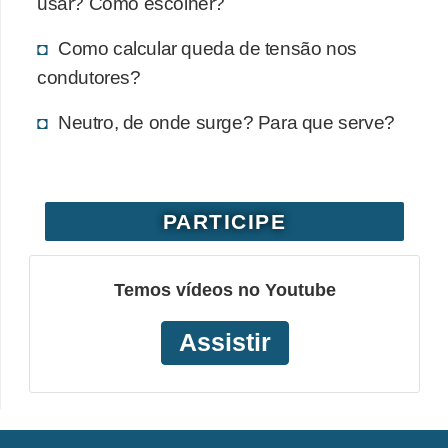
usar? Como escolher?
o
Como calcular queda de tensão nos
c
condutores?
ê
m
Neutro, de onde surge? Para que serve?
e
s
m
PARTICIPE
o
–
E
Temos vídeos no Youtube
l
Assistir
e
t
r
i