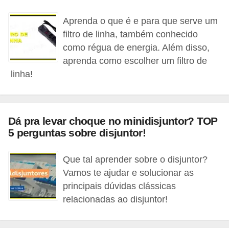
l
Aprenda o que é e para que serve um
é
filtro de linha, também conhecido
t
como régua de energia. Além disso,
r
aprenda como escolher um filtro de
linha!
i
c
o
Dá pra levar choque no minidisjuntor? TOP
s
5 perguntas sobre disjuntor!
C
o
Que tal aprender sobre o disjuntor?
n
Vamos te ajudar e solucionar as
principais dúvidas clássicas
c
relacionadas ao disjuntor!
e
i