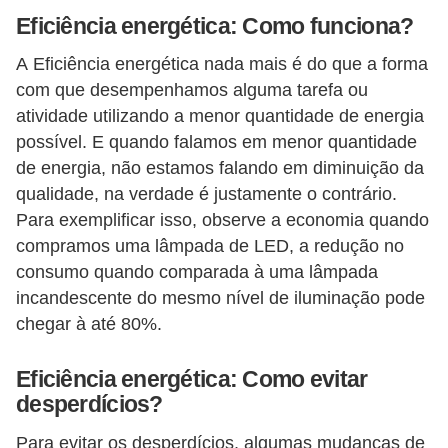
Eficiência energética: Como funciona?
e
C
A Eficiência energética nada mais é do que a forma
com que desempenhamos alguma tarefa ou
u
atividade utilizando a menor quantidade de energia
r
possível. E quando falamos em menor quantidade
s
de energia, não estamos falando em diminuição da
o
qualidade, na verdade é justamente o contrário.
s
Para exemplificar isso, observe a economia quando
d
compramos uma lâmpada de LED, a redução no
consumo quando comparada à uma lâmpada
e
incandescente do mesmo nível de iluminação pode
e
chegar à até 80%.
l
é
Eficiência energética: Como evitar
t
desperdícios?
r
Para evitar os desperdícios, algumas mudanças de