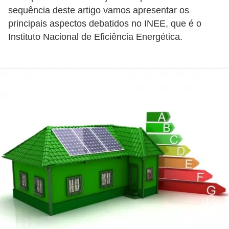
d
sequência deste artigo vamos apresentar os
e
principais aspectos debatidos no INEE, que é o
Instituto Nacional de Eficiência Energética.
C
u
r
i
o
s
i
d
a
d
e
s
s