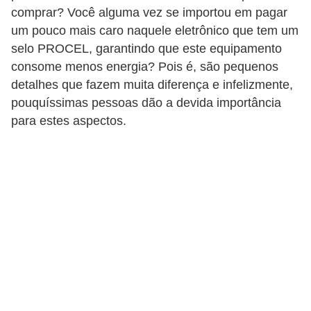
t
comprar? Você alguma vez se importou em pagar
a
um pouco mais caro naquele eletrônico que tem um
s
selo PROCEL, garantindo que este equipamento
p
consome menos energia? Pois é, são pequenos
a
detalhes que fazem muita diferença e infelizmente,
pouquíssimas pessoas dão a devida importância
r
para estes aspectos.
a
e
l
e
t
r
i
c
i