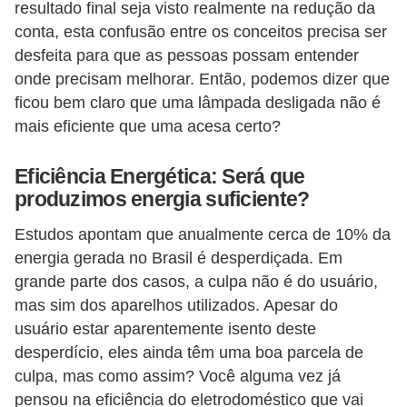
resultado final seja visto realmente na redução da
c
conta, esta confusão entre os conceitos precisa ser
i
desfeita para que as pessoas possam entender
d
onde precisam melhorar. Então, podemos dizer que
a
ficou bem claro que uma lâmpada desligada não é
mais eficiente que uma acesa certo?
d
e
Eficiência Energética: Será que
F
produzimos energia suficiente?
e
Estudos apontam que anualmente cerca de 10% da
r
energia gerada no Brasil é desperdiçada. Em
r
grande parte dos casos, a culpa não é do usuário,
a
mas sim dos aparelhos utilizados. Apesar do
m
usuário estar aparentemente isento deste
desperdício, eles ainda têm uma boa parcela de
e
culpa, mas como assim? Você alguma vez já
n
pensou na eficiência do eletrodoméstico que vai