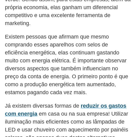
l
própria economia, elas ganham um diferencial
e
competitivo e uma excelente ferramenta de
t
marketing.
r
Existem pessoas que afirmam que mesmo
i
comprando esses aparelhos com selos de
c
eficiência energética, elas continuam gastando
i
muito com energia elétrica. É importante observar
diversos aspectos que também influenciam no
d
preço da conta de energia. O primeiro ponto é que
a
como a produção energética tem aumentado,
d
estamos pagando cada vez mais.
e
Já existem diversas formas de
reduzir os gastos
I
com energia
em casa ou na sua empresa! Utilizar
n
iluminação mais eficientes como as lâmpadas de
s
LED e usar chuveiro com aquecimento por painéis
t