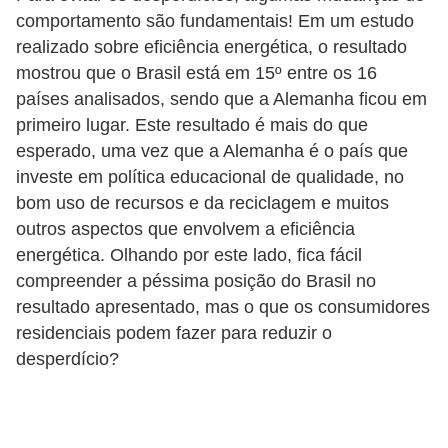
i
comportamento são fundamentais! Em um estudo
c
realizado sobre eficiência energética, o resultado
a
mostrou que o Brasil está em 15º entre os 16
e
países analisados, sendo que a Alemanha ficou em
primeiro lugar. Este resultado é mais do que
m
esperado, uma vez que a Alemanha é o país que
v
investe em política educacional de qualidade, no
í
bom uso de recursos e da reciclagem e muitos
d
outros aspectos que envolvem a eficiência
e
energética. Olhando por este lado, fica fácil
o
compreender a péssima posição do Brasil no
resultado apresentado, mas o que os consumidores
F
residenciais podem fazer para reduzir o
a
desperdício?
ç
a
v