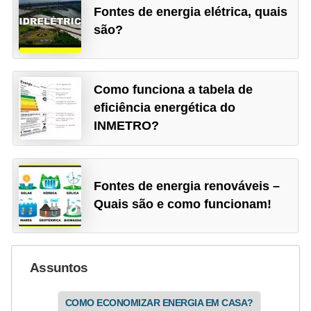
e
Fontes de energia elétrica, quais
g
são?
u
r
a
Como funciona a tabela de
eficiência energética do
n
INMETRO?
ç
a
e
Fontes de energia renováveis –
m
Quais são e como funcionam!
e
l
e
Assuntos
t
r
COMO ECONOMIZAR ENERGIA EM CASA?