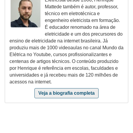
ã
Mattede também é autor, professor,
o
técnico em eletrotécnica e
engenheiro eletricista em formação.
P
É educador renomado na área de
r
eletricidade e um dos precursores do
ensino de eletricidade na internet brasileira. Já
o
produziu mais de 1000 videoaulas no canal Mundo da
j
Elétrica no Youtube, cursos profissionalizantes e
e
centenas de artigos técnicos. O conteúdo produzido
por Henrique é referência em escolas, faculdades e
t
universidades e já recebeu mais de 120 milhões de
o
acessos na internet.
s
Veja a biografia completa
e
e
s
q
u