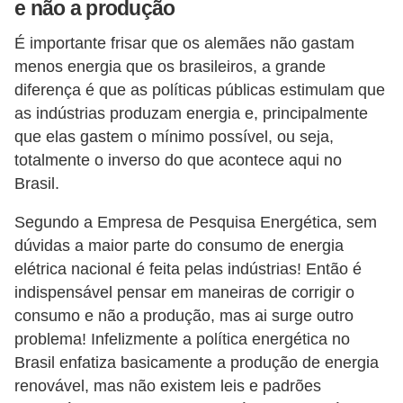
r
e não a produção
e
É importante frisar que os alemães não gastam
s
menos energia que os brasileiros, a grande
i
diferença é que as políticas públicas estimulam que
d
as indústrias produzam energia e, principalmente
e
que elas gastem o mínimo possível, ou seja,
totalmente o inverso do que acontece aqui no
n
Brasil.
c
i
Segundo a Empresa de Pesquisa Energética, sem
a
dúvidas a maior parte do consumo de energia
elétrica nacional é feita pelas indústrias! Então é
l
indispensável pensar em maneiras de corrigir o
I
consumo e não a produção, mas ai surge outro
n
problema! Infelizmente a política energética no
s
Brasil enfatiza basicamente a produção de energia
renovável, mas não existem leis e padrões
t