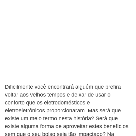
t
o
s
d
e
e
l
e
t
r
Dificilmente você encontrará alguém que prefira
i
voltar aos velhos tempos e deixar de usar o
c
conforto que os eletrodomésticos e
eletroeletrônicos proporcionaram. Mas será que
i
existe um meio termo nesta história? Será que
d
existe alguma forma de aproveitar estes benefícios
a
sem que o seu bolso seja tão impactado? Na