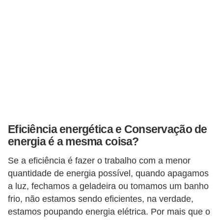
o
c
ê
m
e
s
m
o
–
Eficiência energética e Conservação de
energia é a mesma coisa?
E
l
Se a eficiência é fazer o trabalho com a menor
e
quantidade de energia possível, quando apagamos
t
a luz, fechamos a geladeira ou tomamos um banho
frio, não estamos sendo eficientes, na verdade,
r
estamos poupando energia elétrica. Por mais que o
i