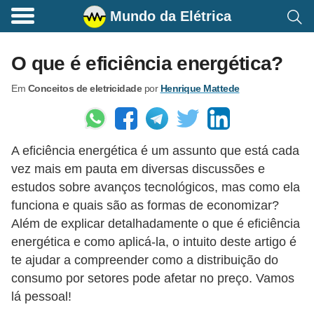
Mundo da Elétrica
C
o
O que é eficiência energética?
m
Em
Conceitos de eletricidade
por
Henrique Mattede
a
n
d
A eficiência energética é um assunto que está cada
o
vez mais em pauta em diversas discussões e
s
estudos sobre avanços tecnológicos, mas como ela
E
funciona e quais são as formas de economizar?
l
Além de explicar detalhadamente o que é eficiência
é
energética e como aplicá-la, o intuito deste artigo é
te ajudar a compreender como a distribuição do
t
consumo por setores pode afetar no preço. Vamos
r
lá pessoal!
i