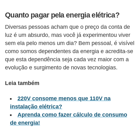
l
Quanto pagar pela energia elétrica?
é
t
Diversas pessoas acham que o preço da conta de
luz é um absurdo, mas você já experimentou viver
r
sem ela pelo menos um dia? Bem pessoal, é visível
i
como somos dependentes da energia e acredita-se
c
que esta dependência seja cada vez maior com a
o
evolução e surgimento de novas tecnologias.
s
Leia também
C
o
220V consome menos que 110V na
n
instalação elétrica?
c
Aprenda como fazer cálculo de consumo
de energia!
e
i