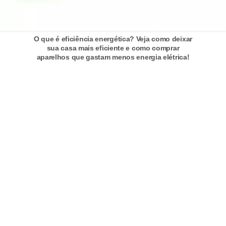
o
b
O que é eficiência energética? Veja como deixar
r
sua casa mais eficiente e como comprar
e
aparelhos que gastam menos energia elétrica!
e
l
e
t
r
i
c
i
d
a
d