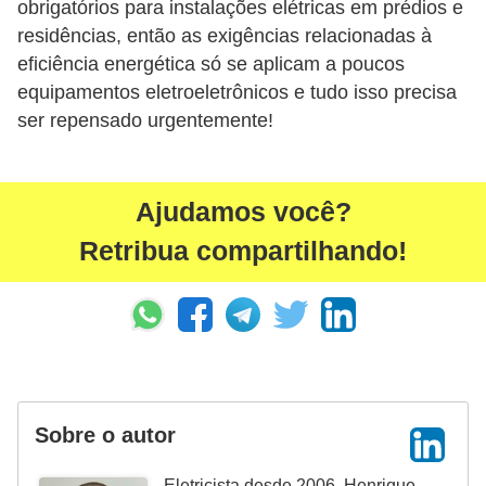
obrigatórios para instalações elétricas em prédios e
r
residências, então as exigências relacionadas à
u
eficiência energética só se aplicam a poucos
m
equipamentos eletroeletrônicos e tudo isso precisa
e
ser repensado urgentemente!
n
t
o
Ajudamos você?
s
Retribua compartilhando!
d
e
m
e
d
Sobre o autor
i
ç
Eletricista desde 2006, Henrique