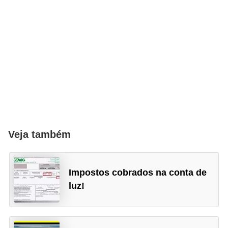
e
m
a
s
e
l
é
t
Veja também
r
i
c
Impostos cobrados na conta de
o
luz!
s
S