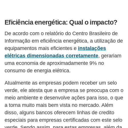
s
t
a
Eficiência energética: Qual o impacto?
H
De acordo com o relatório do Centro Brasileiro de
i
Informação em eficiência energética, a utilização de
s
equipamentos mais eficientes e
instalações
t
elétricas dimensionadas corretamente
, gerariam
uma economia de aproximadamente 9% no
ó
consumo de energia elétrica.
r
i
Atualmente as empresas podem receber um selo
a
verde, ele atesta que a empresa se preocupa com o
meio ambiente e desenvolve ações para isso, o que
s
a torna muito mais bem vista no mercado. Além
d
disso, alguns bancos oferecem linhas de credito
a
especiais para empresas certificadas com este selo
e
verde. Sendo assim, para estas empresas, além da