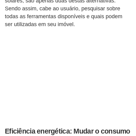
solares, são apenas duas destas alternativas.
Sendo assim, cabe ao usuário, pesquisar sobre
a
todas as ferramentas disponíveis e quais podem
l
ser utilizadas em seu imóvel.
a
ç
ã
o
e
l
é
t
r
i
c
a
Eficiência energética: Mudar o consumo