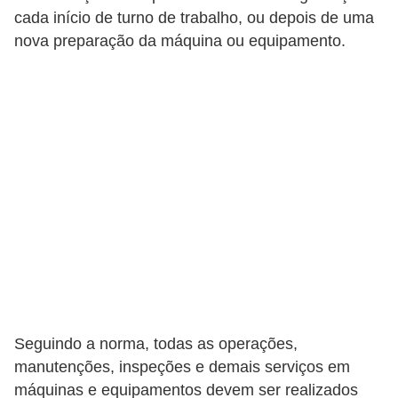
c
cada início de turno de trabalho, ou depois de uma
nova preparação da máquina ou equipamento.
i
d
a
d
e
F
e
r
r
a
m
Seguindo a norma, todas as operações,
e
manutenções, inspeções e demais serviços em
n
máquinas e equipamentos devem ser realizados