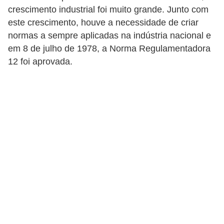
c
crescimento industrial foi muito grande. Junto com
o
este crescimento, houve a necessidade de criar
normas a sempre aplicadas na indústria nacional e
s
em 8 de julho de 1978, a Norma Regulamentadora
C
12 foi aprovada.
o
m
p
o
n
e
n
t
e
s
e