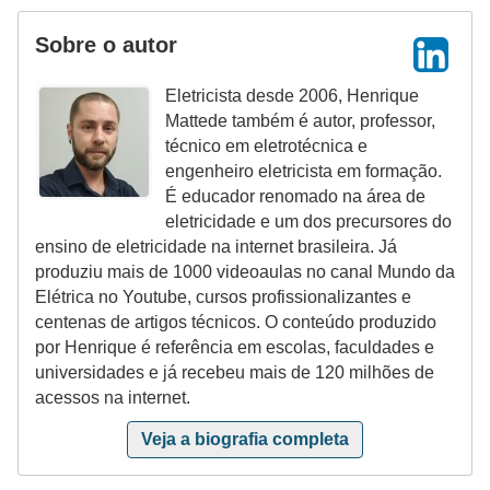
a
Sobre o autor
l
a
Eletricista desde 2006, Henrique
Mattede também é autor, professor,
ç
técnico em eletrotécnica e
ã
engenheiro eletricista em formação.
o
É educador renomado na área de
eletricidade e um dos precursores do
e
ensino de eletricidade na internet brasileira. Já
l
produziu mais de 1000 videoaulas no canal Mundo da
é
Elétrica no Youtube, cursos profissionalizantes e
centenas de artigos técnicos. O conteúdo produzido
t
por Henrique é referência em escolas, faculdades e
r
universidades e já recebeu mais de 120 milhões de
i
acessos na internet.
c
Veja a biografia completa
a