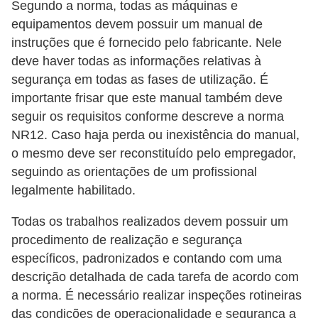
Segundo a norma, todas as máquinas e
o
equipamentos devem possuir um manual de
c
instruções que é fornecido pelo fabricante. Nele
ê
deve haver todas as informações relativas à
m
segurança em todas as fases de utilização. É
e
importante frisar que este manual também deve
seguir os requisitos conforme descreve a norma
s
NR12. Caso haja perda ou inexistência do manual,
m
o mesmo deve ser reconstituído pelo empregador,
o
seguindo as orientações de um profissional
–
legalmente habilitado.
E
Todas os trabalhos realizados devem possuir um
l
procedimento de realização e segurança
e
específicos, padronizados e contando com uma
t
descrição detalhada de cada tarefa de acordo com
r
a norma. É necessário realizar inspeções rotineiras
i
das condições de operacionalidade e segurança a