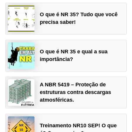
r
u
O que é NR 35? Tudo que você
m
precisa saber!
e
n
t
O que é NR 35 e qual a sua
o
importância?
s
d
e
A NBR 5419 – Proteção de
m
estruturas contra descargas
atmosféricas.
e
d
i
Treinamento NR10 SEP! O que
ç