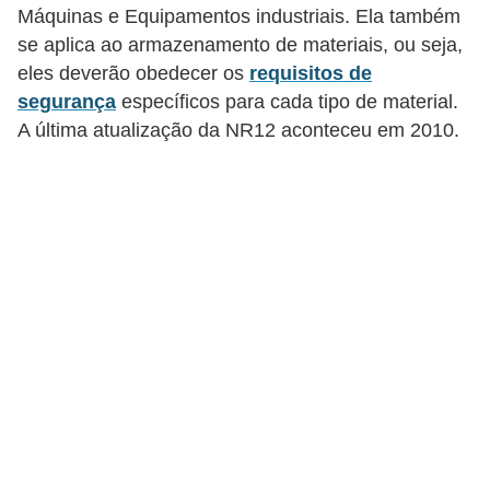
t
Máquinas e Equipamentos industriais. Ela também
o
se aplica ao armazenamento de materiais, ou seja,
eles deverão obedecer os
requisitos de
s
segurança
específicos para cada tipo de material.
d
A última atualização da NR12 aconteceu em 2010.
e
e
l
e
t
r
i
c
i
d
a