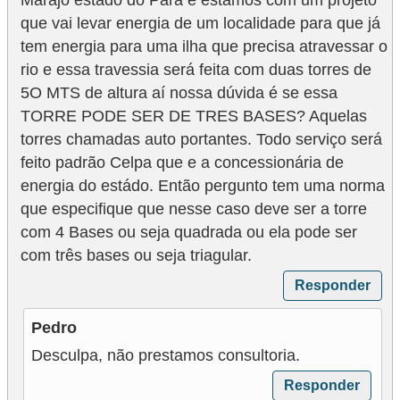
i
que vai levar energia de um localidade para que já
c
tem energia para uma ilha que precisa atravessar o
i
rio e essa travessia será feita com duas torres de
d
5O MTS de altura aí nossa dúvida é se essa
a
TORRE PODE SER DE TRES BASES? Aquelas
torres chamadas auto portantes. Todo serviço será
d
feito padrão Celpa que e a concessionária de
e
energia do estádo. Então pergunto tem uma norma
que especifique que nesse caso deve ser a torre
com 4 Bases ou seja quadrada ou ela pode ser
com três bases ou seja triagular.
Responder
Pedro
Desculpa, não prestamos consultoria.
Responder