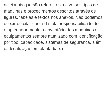
s
adicionais que são referentes à diversos tipos de
t
maquinas e procedimentos descritos através de
a
figuras, tabelas e textos nos anexos. Não podemos
deixar de citar que é de total responsabilidade do
H
empregador manter o inventário das maquinas e
i
equipamentos sempre atualizado com identificação
s
por tipo, capacidade, sistemas de segurança, além
t
da localização em planta baixa.
ó
r
i
a
s
d
a
e