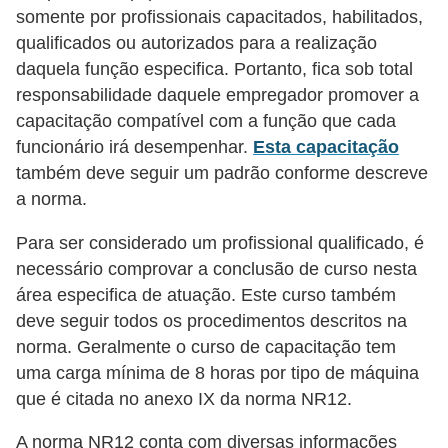
t
somente por profissionais capacitados, habilitados,
a
qualificados ou autorizados para a realização
s
daquela função especifica. Portanto, fica sob total
p
responsabilidade daquele empregador promover a
capacitação compatível com a função que cada
a
funcionário irá desempenhar.
Esta capacitação
r
também deve seguir um padrão conforme descreve
a
a norma.
e
l
Para ser considerado um profissional qualificado, é
necessário comprovar a conclusão de curso nesta
e
área especifica de atuação. Este curso também
t
deve seguir todos os procedimentos descritos na
r
norma. Geralmente o curso de capacitação tem
i
uma carga mínima de 8 horas por tipo de máquina
c
que é citada no anexo IX da norma NR12.
i
A norma NR12 conta com diversas informações