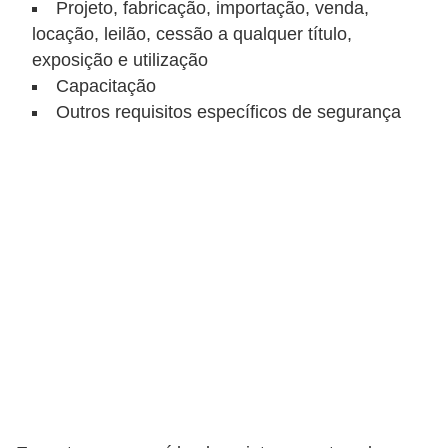
Projeto, fabricação, importação, venda,
e
locação, leilão, cessão a qualquer título,
exposição e utilização
C
Capacitação
u
Outros requisitos específicos de segurança
r
s
o
s
d
e
e
l
é
t
r