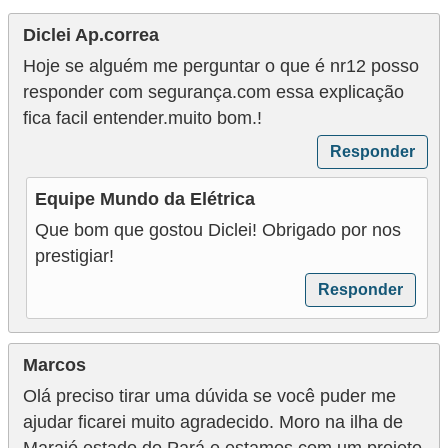
e
Diclei Ap.correa
g
Hoje se alguém me perguntar o que é nr12 posso
u
responder com segurança.com essa explicação
r
fica facil entender.muito bom.!
a
Responder
n
ç
Equipe Mundo da Elétrica
a
Que bom que gostou Diclei! Obrigado por nos
e
prestigiar!
m
Responder
e
l
Marcos
e
Olá preciso tirar uma dúvida se você puder me
t
ajudar ficarei muito agradecido. Moro na ilha de
r
Marajó estado do Pará e estamos com um projeto