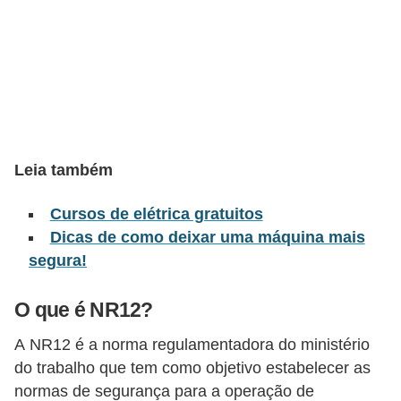
l
é
t
r
i
c
Leia também
o
s
Cursos de elétrica gratuitos
Dicas de como deixar uma máquina mais
C
segura!
o
n
O que é NR12?
c
A NR12 é a norma regulamentadora do ministério
e
do trabalho que tem como objetivo estabelecer as
i
normas de segurança para a operação de