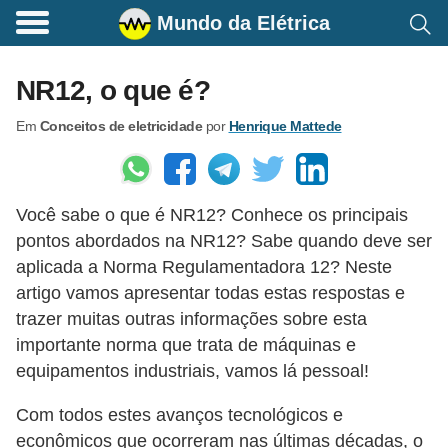
Mundo da Elétrica
C
o
NR12, o que é?
m
Em
Conceitos de eletricidade
por
Henrique Mattede
a
n
d
Você sabe o que é NR12? Conhece os principais
o
pontos abordados na NR12? Sabe quando deve ser
s
aplicada a Norma Regulamentadora 12? Neste
E
artigo vamos apresentar todas estas respostas e
l
trazer muitas outras informações sobre esta
é
importante norma que trata de máquinas e
equipamentos industriais, vamos lá pessoal!
t
r
Com todos estes avanços tecnológicos e
i
econômicos que ocorreram nas últimas décadas, o