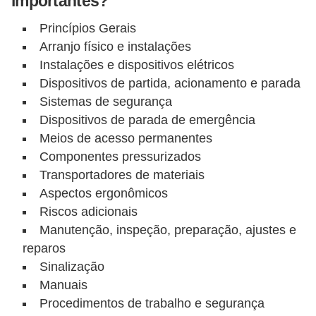
importantes?
o
Princípios Gerais
b
Arranjo físico e instalações
r
Instalações e dispositivos elétricos
e
Dispositivos de partida, acionamento e parada
e
Sistemas de segurança
Dispositivos de parada de emergência
l
Meios de acesso permanentes
e
Componentes pressurizados
t
Transportadores de materiais
r
Aspectos ergonômicos
i
Riscos adicionais
c
Manutenção, inspeção, preparação, ajustes e
i
reparos
Sinalização
d
Manuais
a
Procedimentos de trabalho e segurança
d