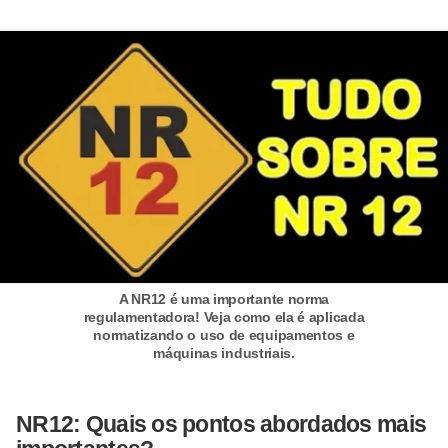
d
e
C
u
r
i
o
s
i
d
A NR12 é uma importante norma
regulamentadora! Veja como ela é aplicada
a
normatizando o uso de equipamentos e
d
máquinas industriais.
e
s
NR12: Quais os pontos abordados mais
s