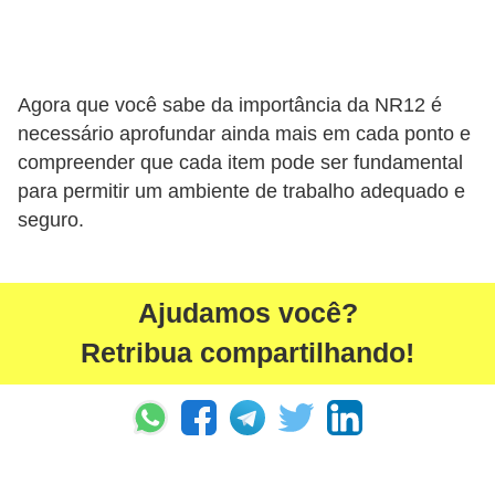
l
e
t
Agora que você sabe da importância da NR12 é
r
necessário aprofundar ainda mais em cada ponto e
i
compreender que cada item pode ser fundamental
c
para permitir um ambiente de trabalho adequado e
i
seguro.
d
a
Ajudamos você?
d
e
Retribua compartilhando!
I
n
s
t