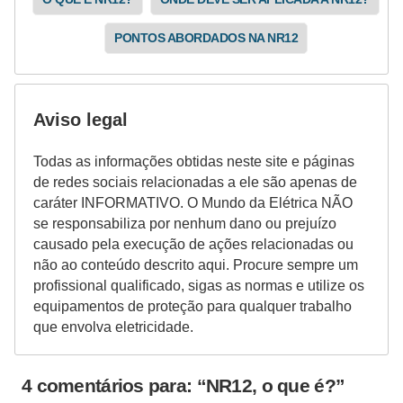
e
PONTOS ABORDADOS NA NR12
m
a
s
Aviso legal
e
l
Todas as informações obtidas neste site e páginas
de redes sociais relacionadas a ele são apenas de
é
caráter INFORMATIVO. O Mundo da Elétrica NÃO
t
se responsabiliza por nenhum dano ou prejuízo
r
causado pela execução de ações relacionadas ou
i
não ao conteúdo descrito aqui. Procure sempre um
profissional qualificado, sigas as normas e utilize os
c
equipamentos de proteção para qualquer trabalho
o
que envolva eletricidade.
s
S
4 comentários para: “NR12, o que é?”