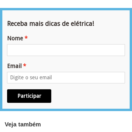
r
e
s
Receba mais dicas de elétrica!
i
d
Nome
e
n
c
Email
i
a
l
Participar
I
n
s
Veja também
t