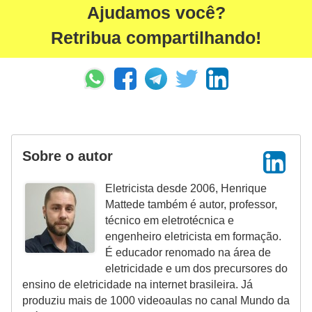
Ajudamos você?
l
e
Retribua compartilhando!
t
r
i
c
i
Sobre o autor
d
a
Eletricista desde 2006, Henrique
d
Mattede também é autor, professor,
e
técnico em eletrotécnica e
engenheiro eletricista em formação.
I
É educador renomado na área de
n
eletricidade e um dos precursores do
ensino de eletricidade na internet brasileira. Já
s
produziu mais de 1000 videoaulas no canal Mundo da
t