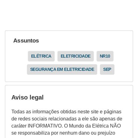
ã
o
P
r
Assuntos
o
j
ELÉTRICA
ELETRICIDADE
NR10
e
SEGURANÇA EM ELETRICIDADE
SEP
t
o
s
Aviso legal
e
e
Todas as informações obtidas neste site e páginas
s
de redes sociais relacionadas a ele são apenas de
caráter INFORMATIVO. O Mundo da Elétrica NÃO
q
se responsabiliza por nenhum dano ou prejuízo
u