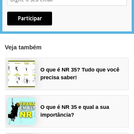
r
e
s
Participar
i
d
e
Veja também
n
c
O que é NR 35? Tudo que você
i
precisa saber!
a
l
I
O que é NR 35 e qual a sua
n
importância?
s
t