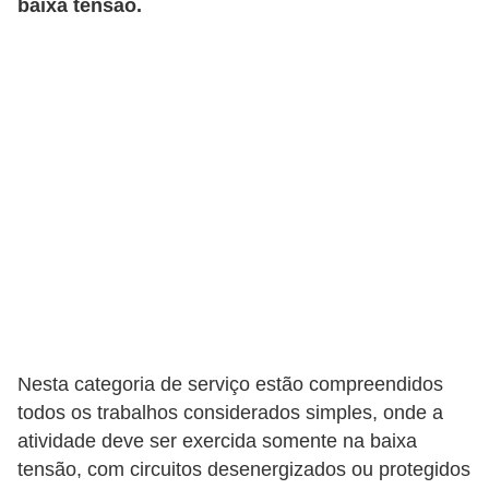
baixa tensão.
t
o
s
d
e
e
l
e
t
r
i
c
Nesta categoria de serviço estão compreendidos
i
todos os trabalhos considerados simples, onde a
d
atividade deve ser exercida somente na baixa
a
tensão, com circuitos desenergizados ou protegidos