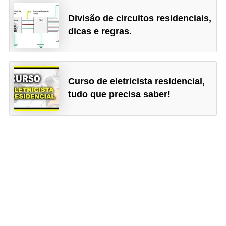
r
Divisão de circuitos residenciais,
u
dicas e regras.
m
e
n
Curso de eletricista residencial,
t
tudo que precisa saber!
o
s
d
e
m
e
d
i
ç