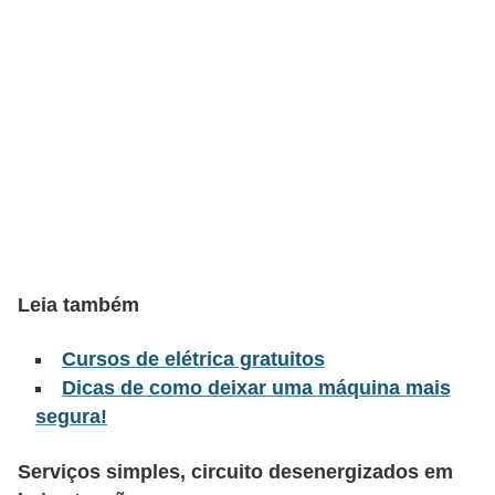
l
é
t
r
i
c
o
s
C
Leia também
o
Cursos de elétrica gratuitos
n
Dicas de como deixar uma máquina mais
c
segura!
e
i
Serviços simples, circuito desenergizados em