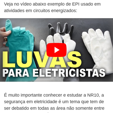
t
Veja no vídeo abaixo exemplo de EPI usado em
a
atividades em circuitos energizados:
s
p
a
r
a
e
l
e
t
r
i
É muito importante conhecer e estudar a NR10, a
c
segurança em eletricidade é um tema que tem de
i
ser debatido em todas as área não somente entre