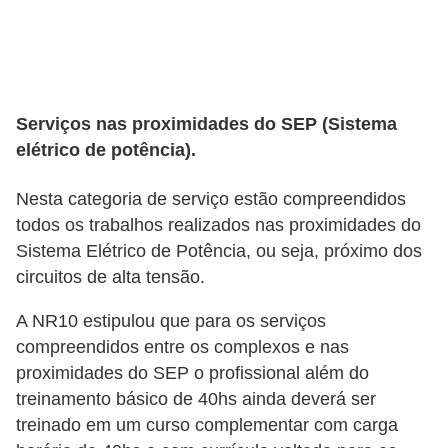
e
C
u
r
Serviços nas proximidades do SEP (Sistema
elétrico de potência).
s
o
Nesta categoria de serviço estão compreendidos
s
todos os trabalhos realizados nas proximidades do
d
Sistema Elétrico de Potência, ou seja, próximo dos
e
circuitos de alta tensão.
e
A NR10 estipulou que para os serviços
l
compreendidos entre os complexos e nas
é
proximidades do SEP o profissional além do
t
treinamento básico de 40hs ainda deverá ser
r
treinado em um curso complementar com carga