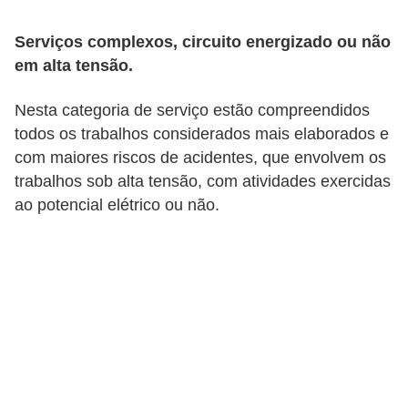
o
Serviços complexos, circuito energizado ou não
b
em alta tensão.
r
e
Nesta categoria de serviço estão compreendidos
e
todos os trabalhos considerados mais elaborados e
l
com maiores riscos de acidentes, que envolvem os
trabalhos sob alta tensão, com atividades exercidas
e
ao potencial elétrico ou não.
t
r
i
c
i
d
a
d