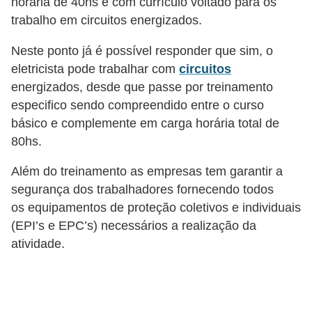
horária de 40hs e com currículo voltado para os
i
trabalho em circuitos energizados.
c
a
Neste ponto já é possível responder que sim, o
e
eletricista pode trabalhar com
circuitos
energizados, desde que passe por treinamento
m
especifico sendo compreendido entre o curso
v
básico e complemente em carga horária total de
í
80hs.
d
e
Além do treinamento as empresas tem garantir a
segurança dos trabalhadores fornecendo todos
o
os equipamentos de proteção coletivos e individuais
F
(EPI’s e EPC’s) necessários a realização da
a
atividade.
ç
a
v