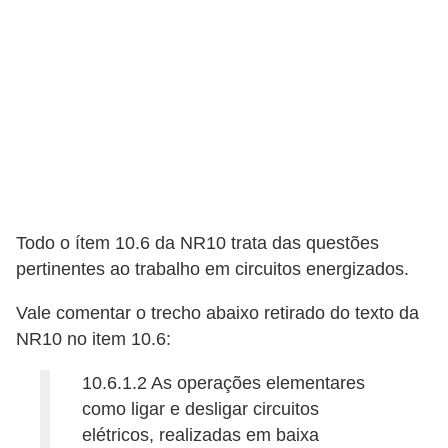
o
c
ê
m
e
s
m
o
Todo o ítem 10.6 da NR10 trata das questões
–
pertinentes ao trabalho em circuitos energizados.
E
Vale comentar o trecho abaixo retirado do texto da
l
NR10 no item 10.6:
e
t
10.6.1.2 As operações elementares
r
como ligar e desligar circuitos
elétricos, realizadas em baixa
i