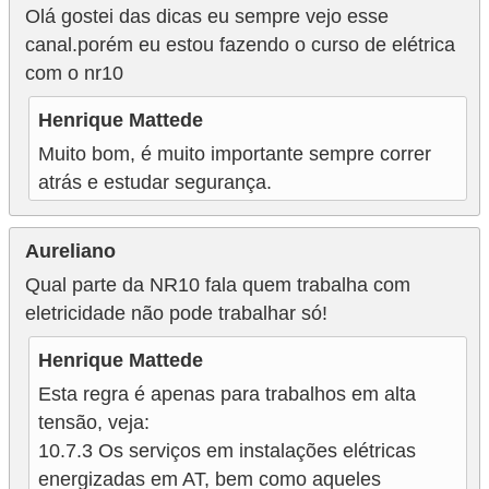
e
Olá gostei das dicas eu sempre vejo esse
g
canal.porém eu estou fazendo o curso de elétrica
com o nr10
u
r
Henrique Mattede
a
Muito bom, é muito importante sempre correr
n
atrás e estudar segurança.
ç
a
Aureliano
e
Qual parte da NR10 fala quem trabalha com
m
eletricidade não pode trabalhar só!
e
Henrique Mattede
l
Esta regra é apenas para trabalhos em alta
e
tensão, veja:
t
10.7.3 Os serviços em instalações elétricas
r
energizadas em AT, bem como aqueles