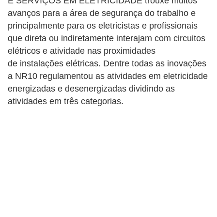
E SERVIÇOS EM ELETRICIDADE trouxe muitos
c
avanços para a área de segurança do trabalho e
o
principalmente para os eletricistas e profissionais
s
que direta ou indiretamente interajam com circuitos
elétricos e atividade nas proximidades
C
de instalações elétricas. Dentre todas as inovações
o
a NR10 regulamentou as atividades em eletricidade
m
energizadas e desenergizadas dividindo as
p
atividades em três categorias.
o
n
e
n
t
e
s
e