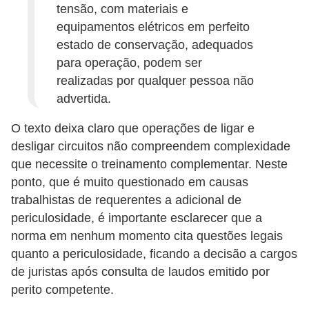
tensão, com materiais e
c
equipamentos elétricos em perfeito
i
estado de conservação, adequados
d
para operação, podem ser
a
realizadas por qualquer pessoa não
d
advertida.
e
O texto deixa claro que operações de ligar e
F
desligar circuitos não compreendem complexidade
que necessite o treinamento complementar. Neste
e
ponto, que é muito questionado em causas
r
trabalhistas de requerentes a adicional de
r
periculosidade, é importante esclarecer que a
a
norma em nenhum momento cita questões legais
m
quanto a periculosidade, ficando a decisão a cargos
e
de juristas após consulta de laudos emitido por
n
perito competente.