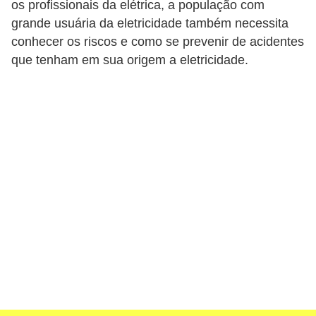
s
os profissionais da elétrica, a população com
grande usuária da eletricidade também necessita
t
conhecer os riscos e como se prevenir de acidentes
a
que tenham em sua origem a eletricidade.
H
i
s
t
ó
r
i
a
s
d
a
e