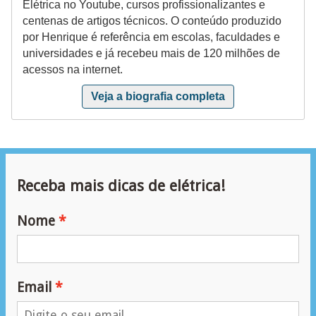
Elétrica no Youtube, cursos profissionalizantes e
a
centenas de artigos técnicos. O conteúdo produzido
por Henrique é referência em escolas, faculdades e
l
universidades e já recebeu mais de 120 milhões de
a
acessos na internet.
ç
Veja a biografia completa
ã
o
e
l
Receba mais dicas de elétrica!
é
t
Nome
r
i
c
Email
a