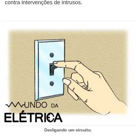
contra intervenções de intrusos.
d
e
C
u
r
i
o
s
i
d
a
d
e
s
Desligando um circuito.
s