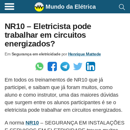
Mundo da Elétrica
C
o
NR10 – Eletricista pode
m
trabalhar em circuitos
a
energizados?
n
Em
Segurança em eletricidade
por
Henrique Mattede
d
o
s
Em todos os treinamentos de NR10 que já
E
participei, e saibam que já foram muitos, como
l
aluno e como instrutor, uma das maiores dúvidas
é
que surgem entre os alunos participantes é se o
t
eletricista pode trabalhar em circuitos energizados.
r
A norma
NR10
– SEGURANÇA EM INSTALAÇÕES
i