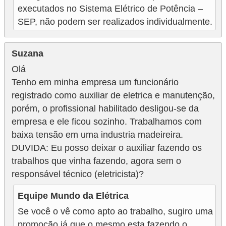
i
executados no Sistema Elétrico de Potência –
c
SEP, não podem ser realizados individualmente.
i
d
Suzana
a
Olá
d
Tenho em minha empresa um funcionário
registrado como auxiliar de eletrica e manutenção,
e
porém, o profissional habilitado desligou-se da
empresa e ele ficou sozinho. Trabalhamos com
baixa tensão em uma industria madeireira.
DUVIDA: Eu posso deixar o auxiliar fazendo os
trabalhos que vinha fazendo, agora sem o
responsável técnico (eletricista)?
Equipe Mundo da Elétrica
Se você o vê como apto ao trabalho, sugiro uma
promoção já que o mesmo esta fazendo o