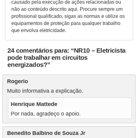
causado pela execução de ações relacionadas ou
e
não ao conteúdo descrito aqui. Procure sempre um
profissional qualificado, sigas as normas e utilize os
m
equipamentos de proteção para qualquer trabalho
a
que envolva eletricidade.
s
e
24 comentários para: “NR10 – Eletricista
l
pode trabalhar em circuitos
é
energizados?”
t
Rogerio
r
Muito informativa a explicação.
i
c
Henrique Mattede
o
Por nada, agradeço o apoio.
s
S
Benedito Balbino de Souza Jr