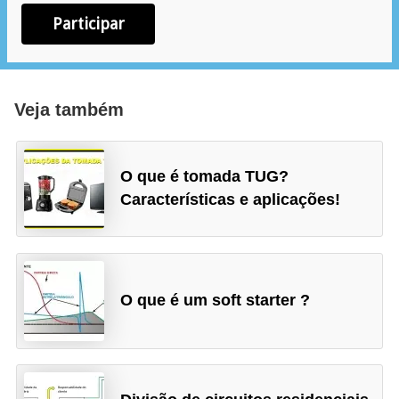
e
Participar
m
a
s
Veja também
e
l
O que é tomada TUG?
é
Características e aplicações!
t
r
i
c
O que é um soft starter ?
o
s
S