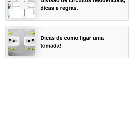
Divisão de circuitos residenciais,
e
dicas e regras.
g
u
r
Dicas de como ligar uma
a
tomada!
n
ç
a
e
m
e
l
e
t
r