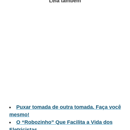
Leia também
t
o
s
d
e
e
l
e
t
r
i
c
i
Puxar tomada de outra tomada. Faça você
mesmo!
d
O “Robozinho” Que Facilita a Vida dos
a
Eletricistas