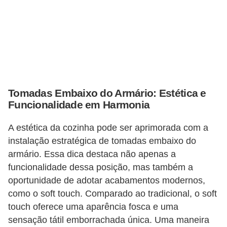
e
C
u
r
s
Tomadas Embaixo do Armário: Estética e
o
Funcionalidade em Harmonia
s
d
A estética da cozinha pode ser aprimorada com a
e
instalação estratégica de tomadas embaixo do
e
armário. Essa dica destaca não apenas a
funcionalidade dessa posição, mas também a
l
oportunidade de adotar acabamentos modernos,
é
como o soft touch. Comparado ao tradicional, o soft
t
touch oferece uma aparência fosca e uma
r
sensação tátil emborrachada única. Uma maneira