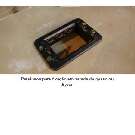
o
b
r
e
e
l
e
t
r
Parafusos para fixação em parede de gesso ou
drywall
i
c
i
d
a
d