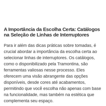
c
i
d
a
A Importância da Escolha Certa: Catálogos
d
na Seleção de Linhas de Interruptores
e
Para ir além das dicas práticas sobre tomadas, é
F
crucial abordar a importância da escolha certa ao
e
selecionar linhas de interruptores. Os catálogos,
r
como o disponibilizado pela Tramontina, são
ferramentas valiosas nesse processo. Eles
r
oferecem uma visão abrangente das opções
a
disponíveis, desde cores até acabamentos,
m
permitindo que você escolha não apenas com base
e
na funcionalidade, mas também na estética que
n
complementa seu espaço.