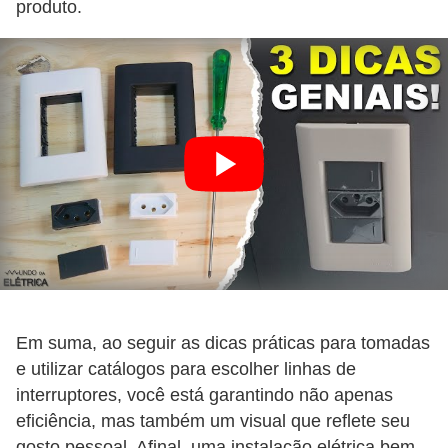
produto.
a
l
a
ç
ã
o
e
l
é
t
r
Em suma, ao seguir as dicas práticas para tomadas
i
e utilizar catálogos para escolher linhas de
c
interruptores, você está garantindo não apenas
a
eficiência, mas também um visual que reflete seu
gosto pessoal. Afinal, uma instalação elétrica bem-