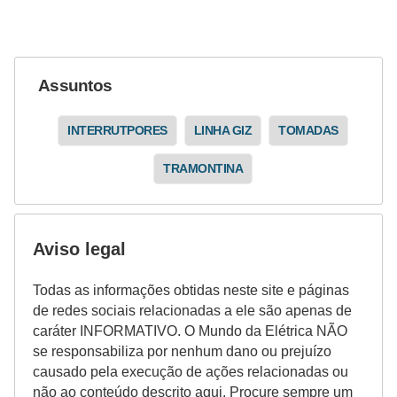
i
c
i
Assuntos
d
a
INTERRUTPORES
LINHA GIZ
TOMADAS
d
e
TRAMONTINA
Aviso legal
Todas as informações obtidas neste site e páginas
de redes sociais relacionadas a ele são apenas de
caráter INFORMATIVO. O Mundo da Elétrica NÃO
se responsabiliza por nenhum dano ou prejuízo
causado pela execução de ações relacionadas ou
não ao conteúdo descrito aqui. Procure sempre um