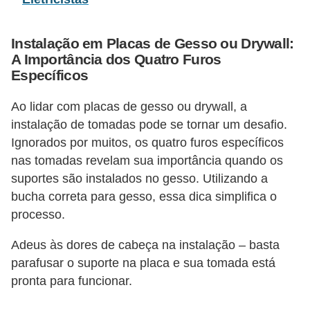
d
e
Instalação em Placas de Gesso ou Drywall:
C
A Importância dos Quatro Furos
Específicos
u
r
Ao lidar com placas de gesso ou drywall, a
i
instalação de tomadas pode se tornar um desafio.
o
Ignorados por muitos, os quatro furos específicos
s
nas tomadas revelam sua importância quando os
suportes são instalados no gesso. Utilizando a
i
bucha correta para gesso, essa dica simplifica o
d
processo.
a
d
Adeus às dores de cabeça na instalação – basta
parafusar o suporte na placa e sua tomada está
e
pronta para funcionar.
s
s