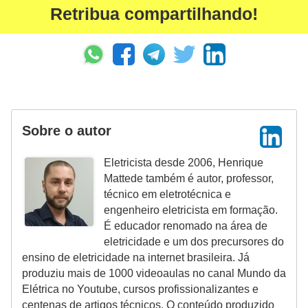
r
Retribua compartilhando!
u
m
e
n
t
Sobre o autor
o
s
Eletricista desde 2006, Henrique
d
Mattede também é autor, professor,
e
técnico em eletrotécnica e
engenheiro eletricista em formação.
m
É educador renomado na área de
e
eletricidade e um dos precursores do
d
ensino de eletricidade na internet brasileira. Já
produziu mais de 1000 videoaulas no canal Mundo da
i
Elétrica no Youtube, cursos profissionalizantes e
ç
centenas de artigos técnicos. O conteúdo produzido