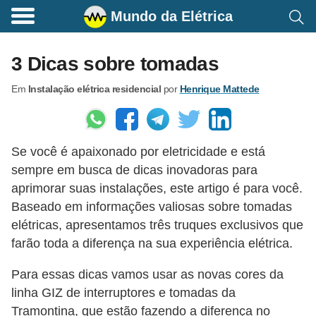
Mundo da Elétrica
C
o
3 Dicas sobre tomadas
m
Em
Instalação elétrica residencial
por
Henrique Mattede
a
n
d
Se você é apaixonado por eletricidade e está
o
sempre em busca de dicas inovadoras para
s
aprimorar suas instalações, este artigo é para você.
E
Baseado em informações valiosas sobre tomadas
l
elétricas, apresentamos três truques exclusivos que
é
farão toda a diferença na sua experiência elétrica.
t
Para essas dicas vamos usar as novas cores da
r
linha GIZ de interruptores e tomadas da
i
Tramontina, que estão fazendo a diferença no