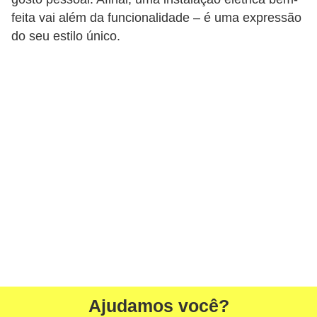
r
feita vai além da funcionalidade – é uma expressão
e
do seu estilo único.
s
i
d
e
n
c
i
a
l
I
n
s
Ajudamos você?
t