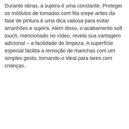
o
Durante obras, a sujeira é uma constante. Proteger
os módulos de tomadas com fita crepe antes da
c
fase de pintura é uma dica valiosa para evitar
ê
arranhões e sujeira. Além disso, o acabamento soft
m
touch, mencionado no vídeo, revela sua vantagem
e
adicional – a facilidade de limpeza. A superfície
s
especial facilita a remoção de manchas com um
m
simples gesto, tornando-o ideal para lares com
o
crianças.
–
E
l
e
t
r
i