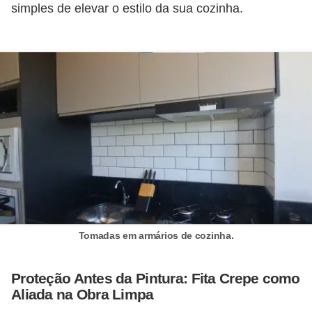
i
simples de elevar o estilo da sua cozinha.
c
a
e
m
v
í
d
e
o
F
Tomadas em armários de cozinha.
a
ç
Proteção Antes da Pintura: Fita Crepe como
a
Aliada na Obra Limpa
v