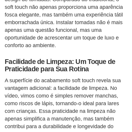
l
soft touch não apenas proporciona uma aparência
e
fosca elegante, mas também uma experiência tátil
t
emborrachada única. Instalar tomadas não é mais
apenas uma questão funcional, mas uma
r
oportunidade de acrescentar um toque de luxo e
i
conforto ao ambiente.
c
i
Facilidade de Limpeza: Um Toque de
d
Praticidade para Sua Rotina
a
A superfície do acabamento soft touch revela sua
d
vantagem adicional: a facilidade de limpeza. No
e
vídeo, vimos como é simples remover manchas,
como riscos de lápis, tornando-o ideal para lares
I
com crianças. Essa praticidade na limpeza não
n
apenas simplifica a manutenção, mas também
s
contribui para a durabilidade e longevidade do
t