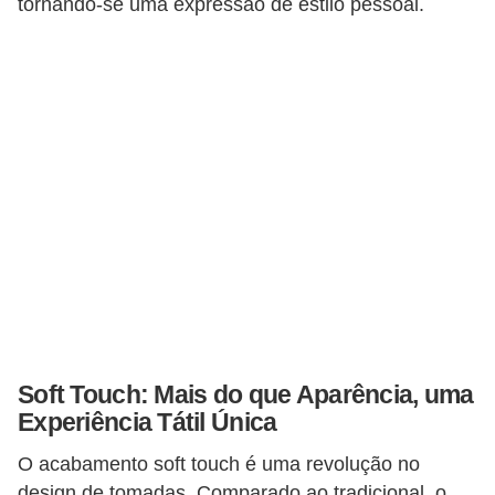
s
tornando-se uma expressão de estilo pessoal.
t
a
H
i
s
t
ó
r
i
a
s
Soft Touch: Mais do que Aparência, uma
d
Experiência Tátil Única
a
O acabamento soft touch é uma revolução no
e
design de tomadas. Comparado ao tradicional, o