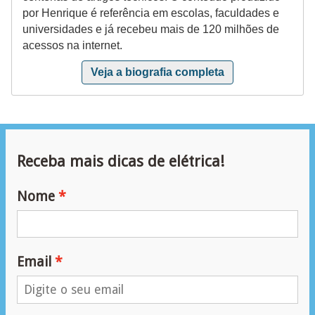
ã
por Henrique é referência em escolas, faculdades e
universidades e já recebeu mais de 120 milhões de
o
acessos na internet.
P
Veja a biografia completa
r
o
j
e
Receba mais dicas de elétrica!
t
o
Nome
s
e
e
Email
s
q
u