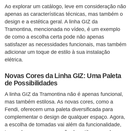
t
Ao explorar um catálogo, leve em consideração não
a
apenas as características técnicas, mas também o
s
design e a estética geral. A linha GIZ da
p
Tramontina, mencionada no vídeo, é um exemplo
a
de como a escolha certa pode não apenas
r
satisfazer as necessidades funcionais, mas também
adicionar um toque de estilo à sua instalação
a
elétrica.
e
l
Novas Cores da Linha GIZ: Uma Paleta
e
de Possibilidades
t
A linha GIZ da Tramontina não é apenas funcional,
r
mas também estilosa. As novas cores, como a
i
Fendi, oferecem uma paleta diversificada para
c
complementar o design de qualquer espaço. Agora,
i
a escolha de tomadas vai além da funcionalidade,