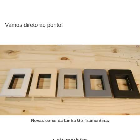
l
é
Vamos direto ao ponto!
t
r
i
c
o
s
C
o
n
c
Novas cores da Linha Giz Tramontina.
e
i