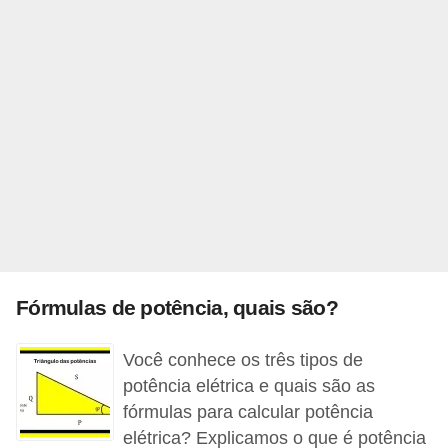
i
c
a
e
m
v
í
d
e
o
Fórmulas de potência, quais são?
F
a
Você conhece os três tipos de
ç
potência elétrica e quais são as
a
fórmulas para calcular potência
v
elétrica? Explicamos o que é potência