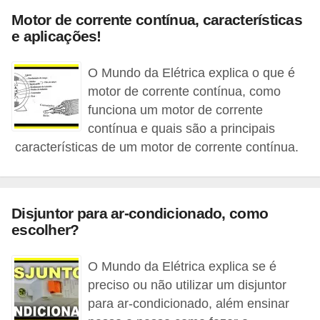
c
Motor de corrente contínua, características
o
e aplicações!
s
O Mundo da Elétrica explica o que é
C
motor de corrente contínua, como
o
funciona um motor de corrente
m
contínua e quais são a principais
p
características de um motor de corrente contínua.
o
n
e
Disjuntor para ar-condicionado, como
escolher?
n
t
O Mundo da Elétrica explica se é
e
preciso ou não utilizar um disjuntor
s
para ar-condicionado, além ensinar
e