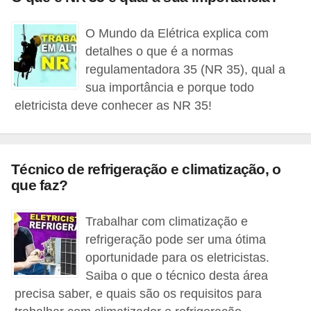
t
o
O Mundo da Elétrica explica com
s
detalhes o que é a normas
d
regulamentadora 35 (NR 35), qual a
sua importância e porque todo
e
eletricista deve conhecer as NR 35!
e
l
e
Técnico de refrigeração e climatização, o
t
que faz?
r
i
Trabalhar com climatização e
c
refrigeração pode ser uma ótima
i
oportunidade para os eletricistas.
Saiba o que o técnico desta área
d
precisa saber, e quais são os requisitos para
a