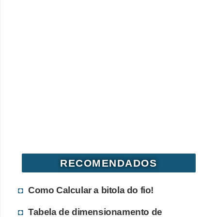
t
a
s
p
a
r
a
e
l
e
t
r
RECOMENDADOS
i
Como Calcular a bitola do fio!
c
i
Tabela de dimensionamento de