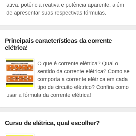
ativa, potência reativa e potência aparente, além
o
de apresentar suas respectivas fórmulas.
c
ê
m
Principais características da corrente
e
elétrica!
s
m
O que é corrente elétrica? Qual o
o
sentido da corrente elétrica? Como se
–
comporta a corrente elétrica em cada
tipo de circuito elétrico? Confira como
E
usar a fórmula da corrente elétrica!
l
e
t
Curso de elétrica, qual escolher?
r
i