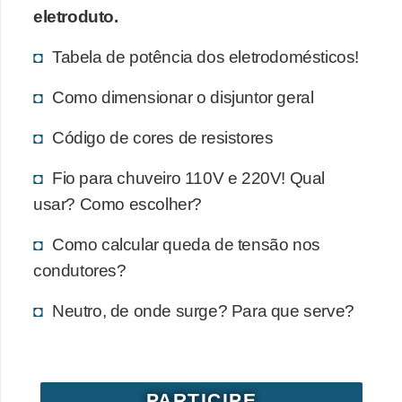
s
eletroduto.
t
Tabela de potência dos eletrodomésticos!
a
H
Como dimensionar o disjuntor geral
i
Código de cores de resistores
s
t
Fio para chuveiro 110V e 220V! Qual
ó
usar? Como escolher?
r
Como calcular queda de tensão nos
i
condutores?
a
s
Neutro, de onde surge? Para que serve?
d
a
e
PARTICIPE