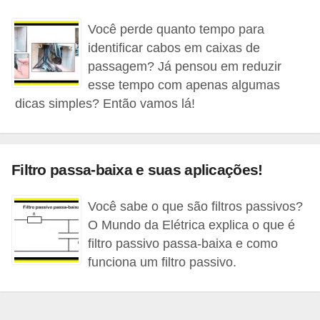
e
Você perde quanto tempo para
C
identificar cabos em caixas de
passagem? Já pensou em reduzir
u
esse tempo com apenas algumas
r
dicas simples? Então vamos lá!
s
o
s
Filtro passa-baixa e suas aplicações!
d
e
Você sabe o que são filtros passivos?
e
O Mundo da Elétrica explica o que é
l
filtro passivo passa-baixa e como
é
funciona um filtro passivo.
t
r