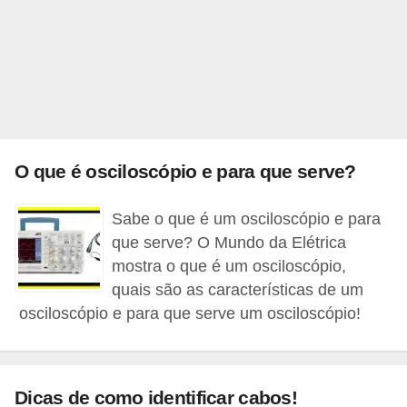
o
b
r
e
e
l
O que é osciloscópio e para que serve?
e
t
Sabe o que é um osciloscópio e para
r
que serve? O Mundo da Elétrica
i
mostra o que é um osciloscópio,
quais são as características de um
c
osciloscópio e para que serve um osciloscópio!
i
d
a
Dicas de como identificar cabos!
d