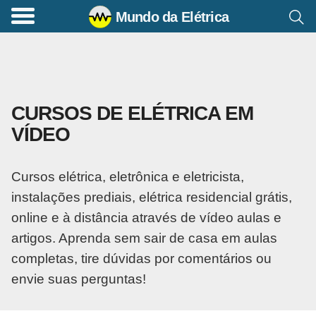
Mundo da Elétrica
C
o
m
a
CURSOS DE ELÉTRICA EM
n
VÍDEO
d
o
Cursos elétrica, eletrônica e eletricista,
s
instalações prediais, elétrica residencial grátis,
E
online e à distância através de vídeo aulas e
l
artigos. Aprenda sem sair de casa em aulas
é
completas, tire dúvidas por comentários ou
t
envie suas perguntas!
r
i