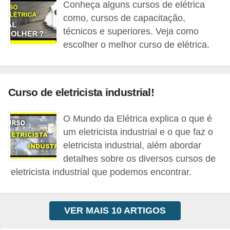
Conheça alguns cursos de elétrica
c
como, cursos de capacitação,
i
técnicos e superiores. Veja como
d
escolher o melhor curso de elétrica.
a
d
e
Curso de eletricista industrial!
F
O Mundo da Elétrica explica o que é
e
um eletricista industrial e o que faz o
r
eletricista industrial, além abordar
r
detalhes sobre os diversos cursos de
a
eletricista industrial que podemos encontrar.
m
e
VER MAIS 10 ARTIGOS
n