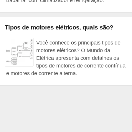
trabalhar com climatizador e refrigeração.
d
e
C
Tipos de motores elétricos, quais são?
u
r
Você conhece os principais tipos de
i
motores elétricos? O Mundo da
Elétrica apresenta com detalhes os
o
tipos de motores de corrente contínua
s
e motores de corrente alterna.
i
d
a
d
e
s
s