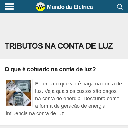
Mundo da Elétrica
C
o
m
a
TRIBUTOS NA CONTA DE LUZ
n
d
o
O que é cobrado na conta de luz?
s
E
Entenda o que você paga na conta de
l
luz. Veja quais os custos são pagos
é
na conta de energia. Descubra como
a forma de geração de energia
t
influencia na conta de luz.
r
i