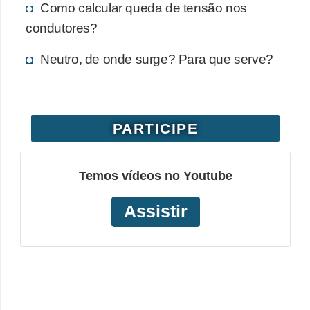
Como calcular queda de tensão nos
o
condutores?
b
r
Neutro, de onde surge? Para que serve?
e
e
l
PARTICIPE
e
t
Temos vídeos no Youtube
r
i
Assistir
c
i
d
a
d