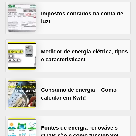
l
Impostos cobrados na conta de
é
luz!
t
r
i
Medidor de energia elétrica, tipos
c
e características!
o
s
C
Consumo de energia – Como
o
calcular em Kwh!
n
c
e
Fontes de energia renováveis –
i
Quais são e como funcionam!