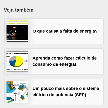
c
Veja também
o
s
C
O que causa a falta de energia?
o
m
p
o
Aprenda como fazer cálculo de
n
consumo de energia!
e
n
t
Um pouco mais sobre o sistema
e
elétrico de potência (SEP)
s
e