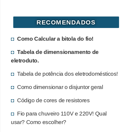
d
e
RECOMENDADOS
C
u
Como Calcular a bitola do fio!
r
i
Tabela de dimensionamento de
o
eletroduto.
s
Tabela de potência dos eletrodomésticos!
i
d
Como dimensionar o disjuntor geral
a
Código de cores de resistores
d
e
Fio para chuveiro 110V e 220V! Qual
s
usar? Como escolher?
s