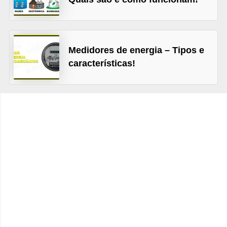
t
o
s
d
Medidores de energia – Tipos e
características!
e
e
l
e
t
r
i
c
i
d
a