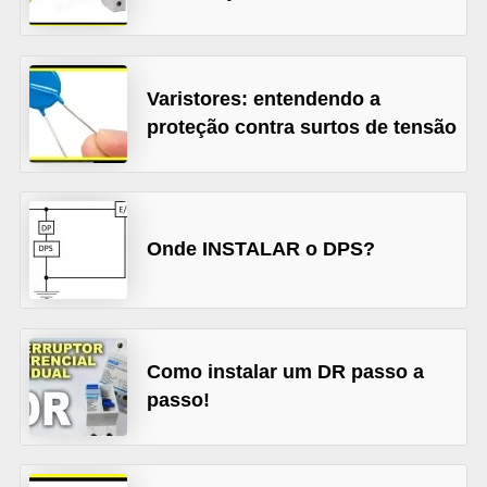
l
é
t
Varistores: entendendo a
r
proteção contra surtos de tensão
i
c
o
Onde INSTALAR o DPS?
s
C
o
n
Como instalar um DR passo a
c
passo!
e
i