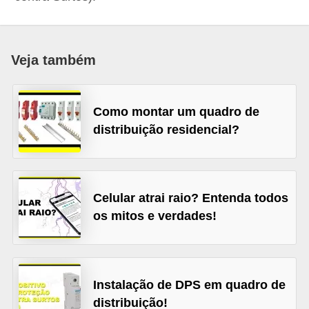
c
o
s
Veja também
C
o
Como montar um quadro de
m
distribuição residencial?
p
o
n
Celular atrai raio? Entenda todos
e
os mitos e verdades!
n
t
e
Instalação de DPS em quadro de
s
distribuição!
e