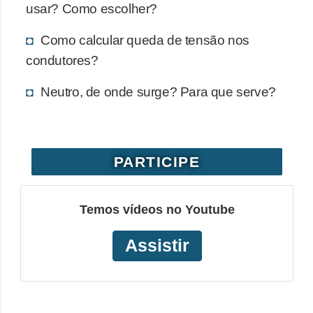
usar? Como escolher?
o
b
Como calcular queda de tensão nos
r
condutores?
e
Neutro, de onde surge? Para que serve?
e
l
e
PARTICIPE
t
r
i
Temos vídeos no Youtube
c
Assistir
i
d
a
d