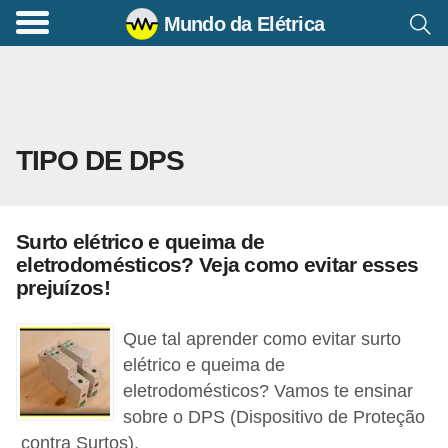
Mundo da Elétrica
C
o
m
a
TIPO DE DPS
n
d
o
Surto elétrico e queima de
s
eletrodomésticos? Veja como evitar esses
E
prejuízos!
l
Que tal aprender como evitar surto
é
elétrico e queima de
t
eletrodomésticos? Vamos te ensinar
r
sobre o DPS (Dispositivo de Proteção
i
contra Surtos).