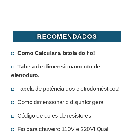
d
e
C
u
RECOMENDADOS
r
i
Como Calcular a bitola do fio!
o
Tabela de dimensionamento de
s
eletroduto.
i
d
Tabela de potência dos eletrodomésticos!
a
Como dimensionar o disjuntor geral
d
e
Código de cores de resistores
s
Fio para chuveiro 110V e 220V! Qual
s