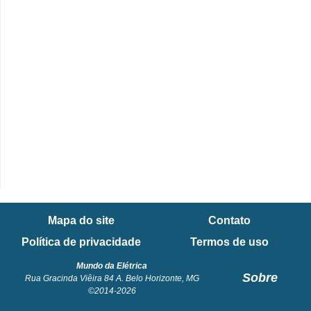
e
C
u
r
s
o
s
d
e
e
Mapa do site
Contato
l
Política de privacidade
Termos de uso
é
Mundo da Elétrica
t
Sobre
Rua Gracinda Viêira 84 A. Belo Horizonte, MG
©2014-2026
r