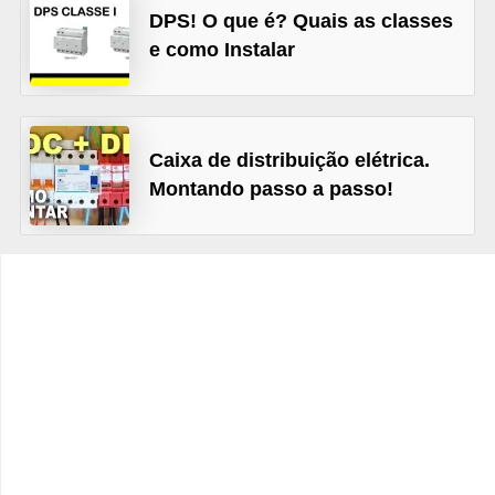
t
DPS! O que é? Quais as classes
o
e como Instalar
s
d
e
Caixa de distribuição elétrica.
e
Montando passo a passo!
l
e
t
r
i
c
i
d
a