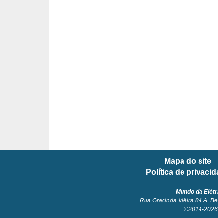
l
é
t
r
i
c
o
s
C
o
Mapa do site
n
Política de privaci
c
e
Mundo da Elétr
Rua Gracinda Viêira 84 A. Be
i
©2014-2026