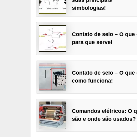
c
simbologias!
o
s
Contato de selo – O que 
C
para que serve!
o
m
p
o
Contato de selo – O que 
n
como funciona!
e
n
t
Comandos elétricos: O 
e
são e onde são usados?
s
e