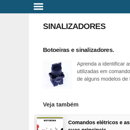
C
o
SINALIZADORES
m
a
n
Botoeiras e sinalizadores.
d
Aprenda a identificar 
o
utilizadas em comando
s
de alguns modelos de 
E
l
é
Veja também
t
r
Comandos elétricos e as
i
suas principais