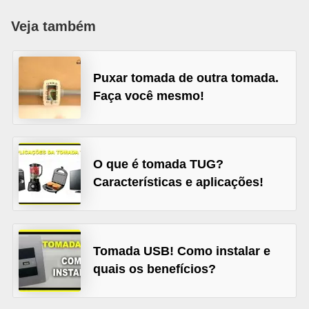
c
Veja também
o
s
Puxar tomada de outra tomada.
C
Faça você mesmo!
o
m
p
o
O que é tomada TUG?
n
Características e aplicações!
e
n
t
Tomada USB! Como instalar e
e
quais os benefícios?
s
e