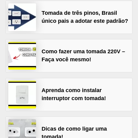
l
Tomada de três pinos, Brasil
é
único pais a adotar este padrão?
t
r
i
Como fazer uma tomada 220V –
c
Faça você mesmo!
o
s
C
Aprenda como instalar
o
interruptor com tomada!
n
c
e
Dicas de como ligar uma
i
tomada!