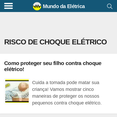
Mundo da Elétrica
C
o
m
a
RISCO DE CHOQUE ELÉTRICO
n
d
o
Como proteger seu filho contra choque
s
elétrico!
E
l
Cuida a tomada pode matar sua
é
criança! Vamos mostrar cinco
maneiras de proteger os nossos
t
pequenos contra choque elétrico.
r
i