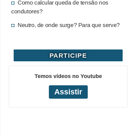
Como calcular queda de tensão nos
o
condutores?
b
Neutro, de onde surge? Para que serve?
r
e
e
l
PARTICIPE
e
t
Temos vídeos no Youtube
r
i
Assistir
c
i
d
a
d