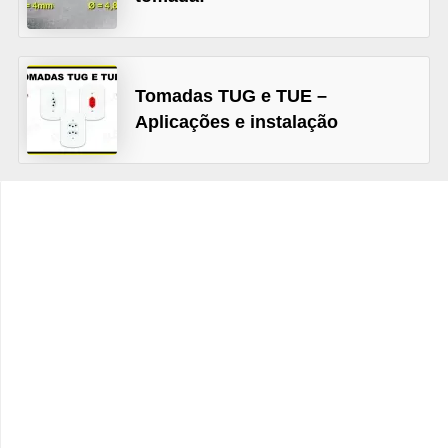
t
o
s
Tomadas TUG e TUE –
d
Aplicações e instalação
e
e
l
e
t
r
i
c
i
d
a