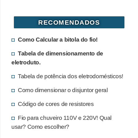
d
e
RECOMENDADOS
C
u
Como Calcular a bitola do fio!
r
i
Tabela de dimensionamento de
o
eletroduto.
s
Tabela de potência dos eletrodomésticos!
i
d
Como dimensionar o disjuntor geral
a
Código de cores de resistores
d
e
Fio para chuveiro 110V e 220V! Qual
s
usar? Como escolher?
s