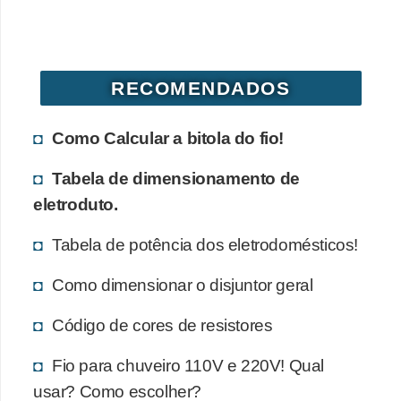
d
e
C
RECOMENDADOS
u
r
Como Calcular a bitola do fio!
i
Tabela de dimensionamento de
o
eletroduto.
s
i
Tabela de potência dos eletrodomésticos!
d
Como dimensionar o disjuntor geral
a
d
Código de cores de resistores
e
Fio para chuveiro 110V e 220V! Qual
s
usar? Como escolher?
s