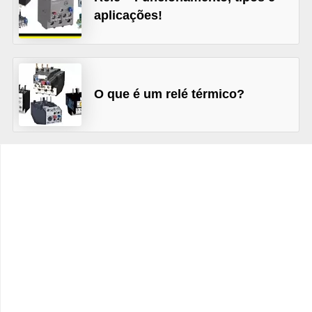
t
aplicações!
o
s
d
e
O que é um relé térmico?
e
l
e
t
r
i
c
i
d
a