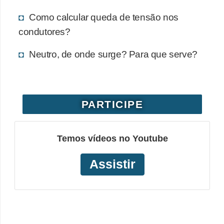
o
Como calcular queda de tensão nos
b
condutores?
r
Neutro, de onde surge? Para que serve?
e
e
l
e
PARTICIPE
t
r
Temos vídeos no Youtube
i
c
Assistir
i
d
a
d