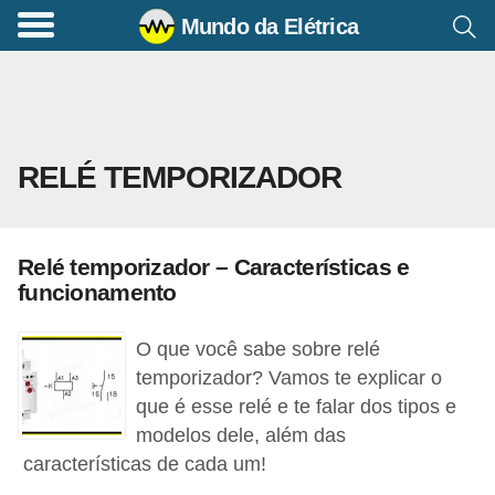
Mundo da Elétrica
C
o
m
a
RELÉ TEMPORIZADOR
n
d
o
Relé temporizador – Características e
s
funcionamento
E
l
O que você sabe sobre relé
é
temporizador? Vamos te explicar o
que é esse relé e te falar dos tipos e
t
modelos dele, além das
r
características de cada um!
i