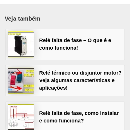
c
o
Veja também
s
C
Relé falta de fase – O que é e
o
como funciona!
m
p
o
Relé térmico ou disjuntor motor?
n
Veja algumas características e
e
aplicações!
n
t
e
Relé falta de fase, como instalar
s
e como funciona?
e