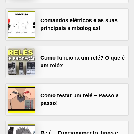
l
é
Comandos elétricos e as suas
t
principais simbologias!
r
i
c
Como funciona um relé? O que é
o
um relé?
s
C
o
Como testar um relé – Passo a
n
passo!
c
e
i
Relé – Funcionamento, tipos e