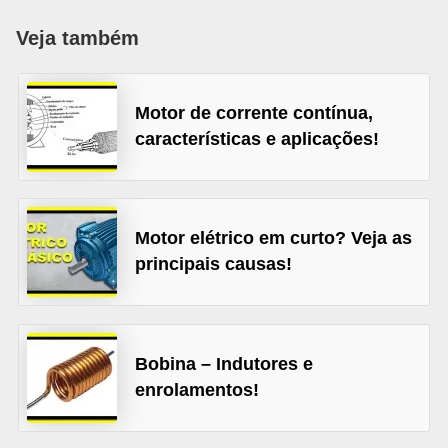
c
Veja também
o
s
Motor de corrente contínua,
C
características e aplicações!
o
m
p
o
Motor elétrico em curto? Veja as
n
principais causas!
e
n
t
Bobina – Indutores e
e
enrolamentos!
s
e