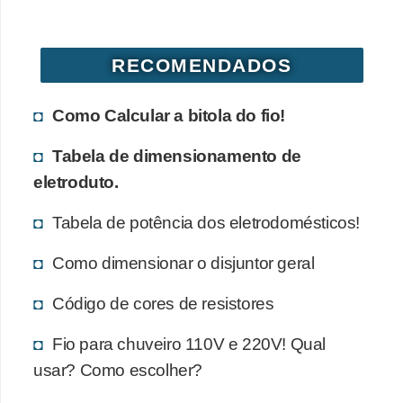
d
e
RECOMENDADOS
C
u
Como Calcular a bitola do fio!
r
i
Tabela de dimensionamento de
o
eletroduto.
s
Tabela de potência dos eletrodomésticos!
i
d
Como dimensionar o disjuntor geral
a
Código de cores de resistores
d
e
Fio para chuveiro 110V e 220V! Qual
s
usar? Como escolher?
s