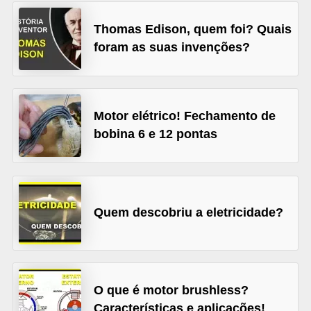
l
Thomas Edison, quem foi? Quais
é
foram as suas invenções?
t
r
i
Motor elétrico! Fechamento de
c
bobina 6 e 12 pontas
o
s
C
o
Quem descobriu a eletricidade?
n
c
e
O que é motor brushless?
i
Características e aplicações!