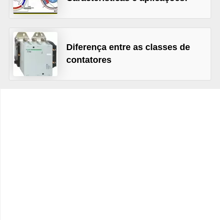
t
o
s
Diferença entre as classes de
d
contatores
e
e
l
e
t
r
i
c
i
d
a