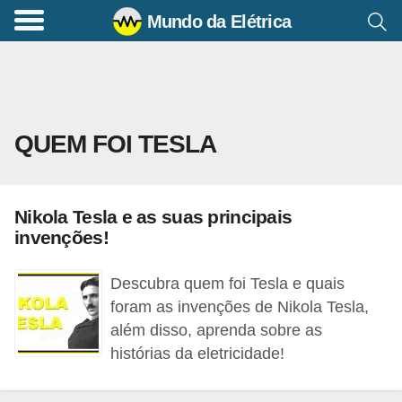
Mundo da Elétrica
C
o
m
a
QUEM FOI TESLA
n
d
o
Nikola Tesla e as suas principais
s
invenções!
E
l
Descubra quem foi Tesla e quais
é
foram as invenções de Nikola Tesla,
além disso, aprenda sobre as
t
histórias da eletricidade!
r
i