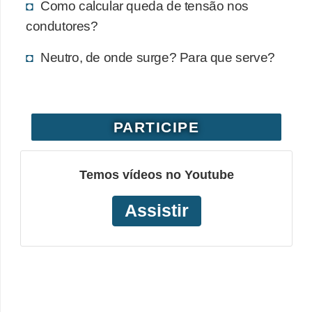
Como calcular queda de tensão nos
o
condutores?
b
Neutro, de onde surge? Para que serve?
r
e
e
l
PARTICIPE
e
t
Temos vídeos no Youtube
r
i
Assistir
c
i
d
a
d