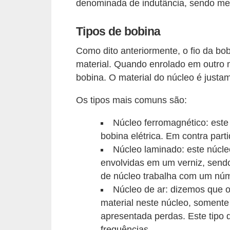
i
denominada de indutância, sendo me
c
Tipos de bobina
a
e
Como dito anteriormente, o fio da bo
material. Quando enrolado em outro m
m
bobina. O material do núcleo é justam
v
í
Os tipos mais comuns são:
d
Núcleo ferromagnético: este
e
bobina elétrica. Em contra part
o
Núcleo laminado: este núcleo
F
envolvidas em um verniz, sendo
de núcleo trabalha com um nú
a
Núcleo de ar: dizemos que 
ç
material neste núcleo, somente 
a
apresentada perdas. Este tipo d
v
frequências.