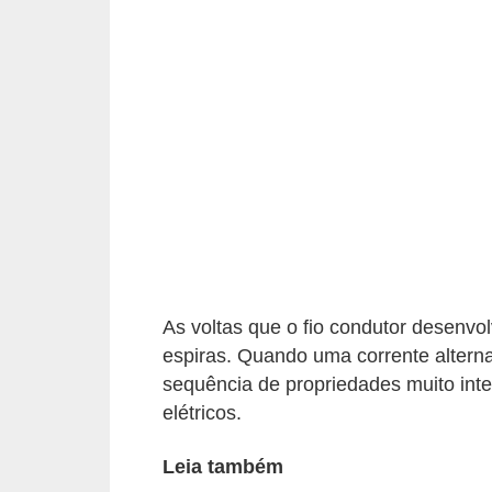
c
o
s
C
o
m
p
o
n
e
As voltas que o fio condutor desenvo
n
espiras. Quando uma corrente alterna
sequência de propriedades muito int
t
elétricos.
e
s
Leia também
e