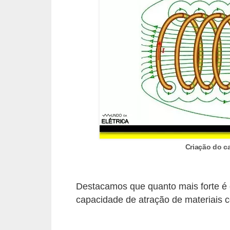
o
b
r
e
e
l
e
t
r
Criação do c
i
c
i
Destacamos que quanto mais forte é
d
capacidade de atração de materiais c
a
d