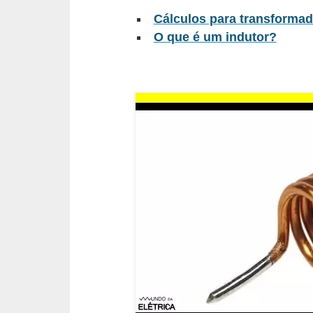
l
Cálculos para transformad
O que é um indutor?
é
t
r
i
c
o
s
C
o
n
c
e
i