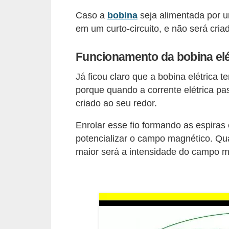
d
Caso a
bobina
seja alimentada por u
e
em um curto-circuito, e não será cr
C
Funcionamento da bobina elé
u
r
Já ficou claro que a bobina elétrica
i
porque quando a corrente elétrica p
o
criado ao seu redor.
s
Enrolar esse fio formando as espira
i
potencializar o campo magnético. Qu
d
maior será a intensidade do campo m
a
d
e
s
s