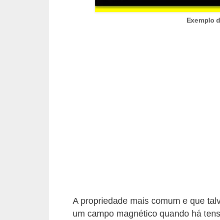
t
o
Exemplo d
s
d
e
e
l
e
t
r
i
c
i
d
A propriedade mais comum e que talv
a
um campo magnético quando há tensã