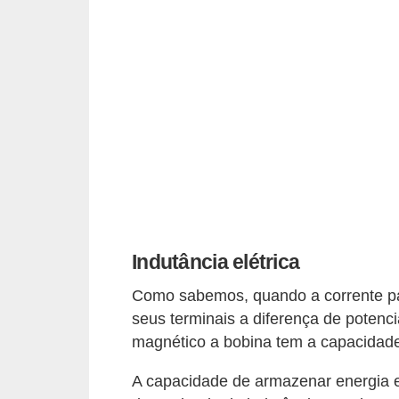
e
C
u
r
s
o
s
d
e
Indutância elétrica
e
Como sabemos, quando a corrente p
l
seus terminais a diferença de poten
é
magnético a bobina tem a capacidad
t
r
A capacidade de armazenar energia 