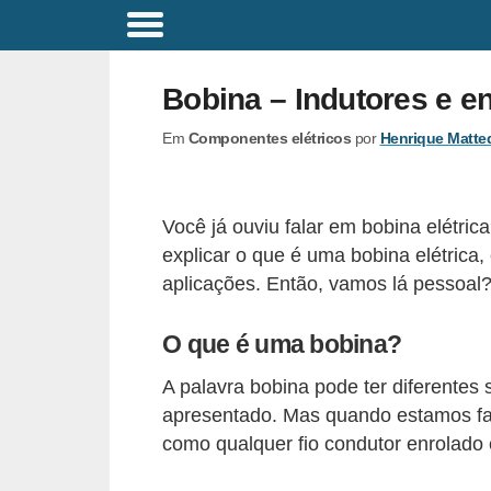
C
o
Bobina – Indutores e e
m
Em
Componentes elétricos
por
Henrique Matte
a
n
d
Você já ouviu falar em bobina elétri
o
explicar o que é uma bobina elétrica
s
aplicações. Então, vamos lá pessoal
E
O que é uma bobina?
l
é
A palavra bobina pode ter diferentes 
t
apresentado. Mas quando estamos fala
r
como qualquer fio condutor enrolado 
i