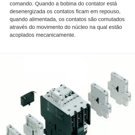
t
comando. Quando a bobina do contator está
a
desenergizada os contatos ficam em repouso,
s
quando alimentada, os contatos são comutados
através do movimento do núcleo na qual estão
p
acoplados mecanicamente.
a
r
a
e
l
e
t
r
i
c
i