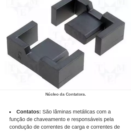
c
i
d
a
d
e
F
e
r
r
Núcleo da Contatora.
a
m
Contatos:
São lâminas metálicas com a
e
função de chaveamento e responsáveis pela
n
condução de correntes de carga e correntes de