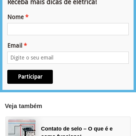
Receba mais dicas de elétrica!
e
Nome
m
a
s
e
Email
l
é
t
Participar
r
i
c
Veja também
o
s
Contato de selo – O que é e
S