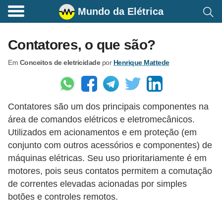
Mundo da Elétrica
C
o
Contatores, o que são?
m
Em
Conceitos de eletricidade
por
Henrique Mattede
a
n
d
Contatores são um dos principais componentes na
o
área de comandos elétricos e eletromecânicos.
s
Utilizados em acionamentos e em proteção (em
E
conjunto com outros acessórios e componentes) de
l
máquinas elétricas. Seu uso prioritariamente é em
é
motores, pois seus contatos permitem a comutação
de correntes elevadas acionadas por simples
t
botões e controles remotos.
r
i