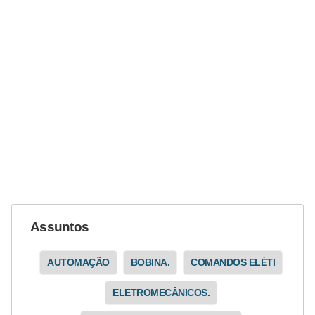
i
c
i
d
a
d
e
Assuntos
AUTOMAÇÃO
BOBINA.
COMANDOS ELÉTI
ELETROMECÂNICOS.