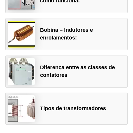
como funciona!
e
g
u
r
Bobina – Indutores e
enrolamentos!
a
n
ç
a
Diferença entre as classes de
e
contatores
m
e
l
Tipos de transformadores
e
t
r