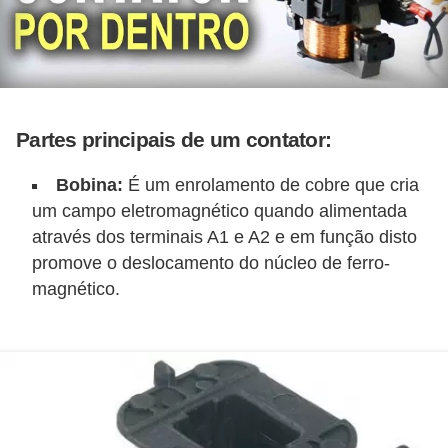
e
C
u
r
Partes principais de um contator:
s
o
Bobina:
É um enrolamento de cobre que cria
um campo eletromagnético quando alimentada
s
através dos terminais A1 e A2 e em função disto
d
promove o deslocamento do núcleo de ferro-
e
magnético.
e
l
é
t
r