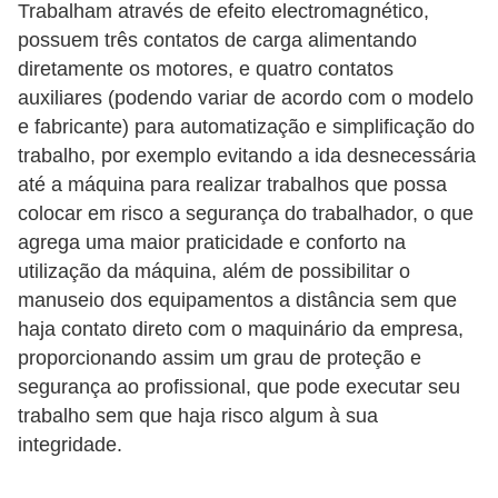
Trabalham através de efeito electromagnético,
l
possuem três contatos de carga alimentando
é
diretamente os motores, e quatro contatos
t
auxiliares (podendo variar de acordo com o modelo
e fabricante) para automatização e simplificação do
r
trabalho, por exemplo evitando a ida desnecessária
i
até a máquina para realizar trabalhos que possa
c
colocar em risco a segurança do trabalhador, o que
o
agrega uma maior praticidade e conforto na
s
utilização da máquina, além de possibilitar o
manuseio dos equipamentos a distância sem que
C
haja contato direto com o maquinário da empresa,
o
proporcionando assim um grau de proteção e
n
segurança ao profissional, que pode executar seu
c
trabalho sem que haja risco algum à sua
e
integridade.
i