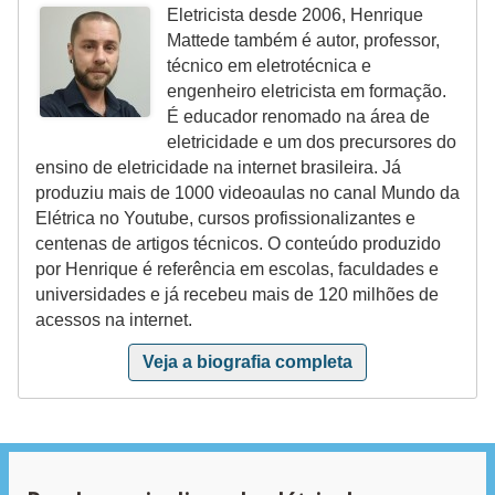
ã
Eletricista desde 2006, Henrique
Mattede também é autor, professor,
o
técnico em eletrotécnica e
P
engenheiro eletricista em formação.
É educador renomado na área de
r
eletricidade e um dos precursores do
o
ensino de eletricidade na internet brasileira. Já
j
produziu mais de 1000 videoaulas no canal Mundo da
Elétrica no Youtube, cursos profissionalizantes e
e
centenas de artigos técnicos. O conteúdo produzido
t
por Henrique é referência em escolas, faculdades e
o
universidades e já recebeu mais de 120 milhões de
acessos na internet.
s
e
Veja a biografia completa
e
s
q
u