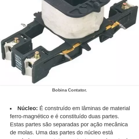
i
c
a
e
m
v
í
d
e
o
Bobina Contator.
F
a
Núcleo:
É construído em lâminas de material
ferro-magnético e é constituído duas partes.
ç
Estas partes são separadas por ação mecânica
a
de molas. Uma das partes do núcleo está
v