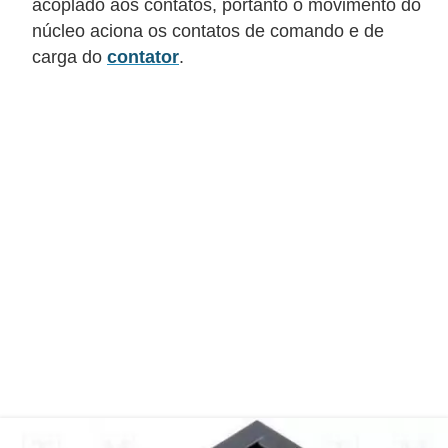
acoplado aos contatos, portanto o movimento do
o
núcleo aciona os contatos de comando e de
c
carga do
contator
.
ê
m
e
s
m
o
–
E
l
e
t
r
i