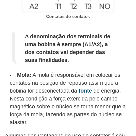
a
Contatos do contator.
l
a
ç
A denominação dos terminais de
uma bobina é sempre (A1/A2), a
ã
dos contatos vai depender das
o
suas finalidades.
e
l
Mola:
A mola é responsável em colocar os
é
contatos na posição de repouso assim que a
t
bobina for desconectada da
fonte
de energia.
Nesta condição a força exercida pelo campo
r
magnético sobre o núcleo se torna menor que a
i
força da mola, fazendo as partes do núcleo se
c
afastar.
a
Algumas das vantagens do uso do contator é seu