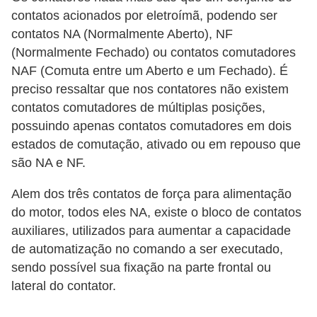
d
contatos acionados por eletroímã, podendo ser
e
contatos NA (Normalmente Aberto), NF
(Normalmente Fechado) ou contatos comutadores
C
NAF (Comuta entre um Aberto e um Fechado). É
u
preciso ressaltar que nos contatores não existem
r
contatos comutadores de múltiplas posições,
i
possuindo apenas contatos comutadores em dois
o
estados de comutação, ativado ou em repouso que
s
são NA e NF.
i
Alem dos três contatos de força para alimentação
d
do motor, todos eles NA, existe o bloco de contatos
a
auxiliares, utilizados para aumentar a capacidade
d
de automatização no comando a ser executado,
sendo possível sua fixação na parte frontal ou
e
lateral do contator.
s
s