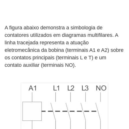
l
e
t
A figura abaixo demonstra a simbologia de
r
contatores utilizados em diagramas multifilares. A
i
linha tracejada representa a atuação
c
eletromecânica da bobina (terminais A1 e A2) sobre
i
os contatos principais (terminais L e T) e um
d
contato auxiliar (terminais NO).
a
d
e
I
n
s
t