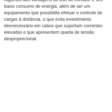
r
baixo consumo de energia, além de ser um
e
equipamento que possibilita efetuar o controle de
s
cargas à distância, o que evita investimento
i
desnecessário em cabos que suportam correntes
d
elevadas e que apresentem queda de tensão
e
desproporcional.
n
c
i
a
l
I
n
s
t