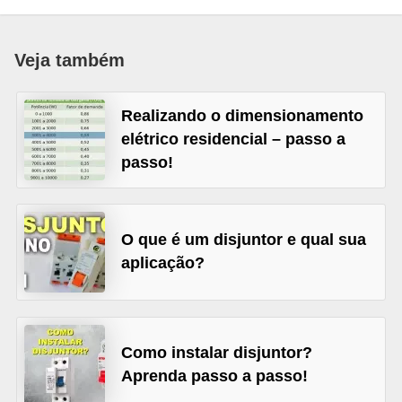
c
o
Veja também
s
C
Realizando o dimensionamento
o
elétrico residencial – passo a
m
passo!
p
o
n
O que é um disjuntor e qual sua
aplicação?
e
n
t
e
Como instalar disjuntor?
s
Aprenda passo a passo!
e