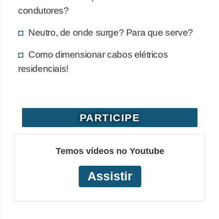
condutores?
o
b
Neutro, de onde surge? Para que serve?
r
Como dimensionar cabos elétricos
e
residenciais!
e
l
e
t
PARTICIPE
r
i
Temos vídeos no Youtube
c
i
Assistir
d
a
d