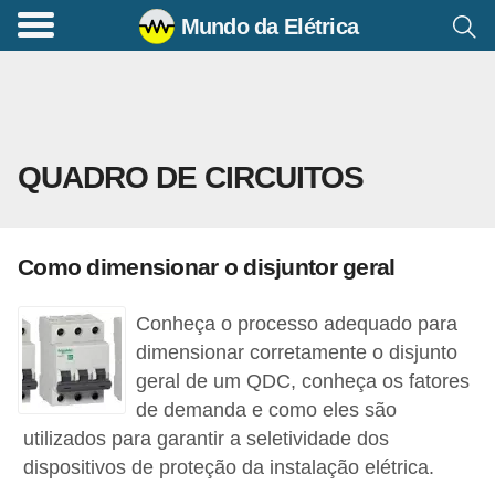
Mundo da Elétrica
C
o
m
a
QUADRO DE CIRCUITOS
n
d
o
Como dimensionar o disjuntor geral
s
E
Conheça o processo adequado para
l
dimensionar corretamente o disjunto
é
geral de um QDC, conheça os fatores
de demanda e como eles são
t
utilizados para garantir a seletividade dos
r
dispositivos de proteção da instalação elétrica.
i