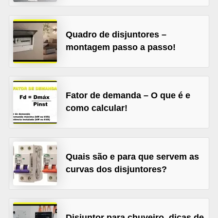
l
é
Quadro de disjuntores –
t
montagem passo a passo!
r
i
c
Fator de demanda – O que é e
o
como calcular!
s
C
o
Quais são e para que servem as
n
curvas dos disjuntores?
c
e
i
Disjuntor para chuveiro, dicas de