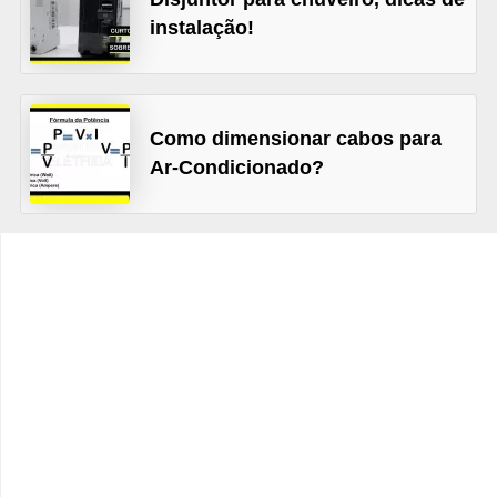
t
instalação!
o
s
d
Como dimensionar cabos para
e
Ar-Condicionado?
e
l
e
t
r
i
c
i
d
a