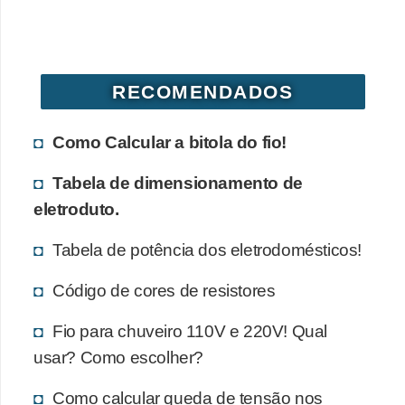
d
e
C
RECOMENDADOS
u
r
Como Calcular a bitola do fio!
i
o
Tabela de dimensionamento de
s
eletroduto.
i
Tabela de potência dos eletrodomésticos!
d
a
Código de cores de resistores
d
Fio para chuveiro 110V e 220V! Qual
e
usar? Como escolher?
s
Como calcular queda de tensão nos
s