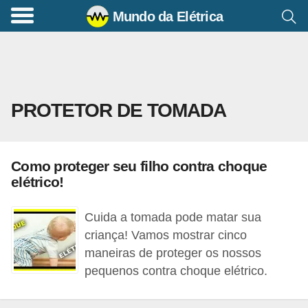
Mundo da Elétrica
C
o
m
a
PROTETOR DE TOMADA
n
d
o
Como proteger seu filho contra choque
s
elétrico!
E
l
Cuida a tomada pode matar sua
é
criança! Vamos mostrar cinco
maneiras de proteger os nossos
t
pequenos contra choque elétrico.
r
i