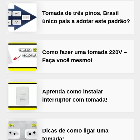
l
Tomada de três pinos, Brasil
é
único pais a adotar este padrão?
t
r
i
Como fazer uma tomada 220V –
c
Faça você mesmo!
o
s
C
Aprenda como instalar
o
interruptor com tomada!
n
c
e
Dicas de como ligar uma
i
tomada!