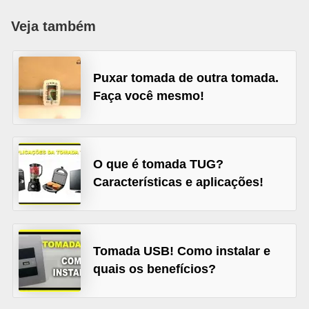
c
Veja também
o
s
Puxar tomada de outra tomada.
C
Faça você mesmo!
o
m
p
o
O que é tomada TUG?
n
Características e aplicações!
e
n
t
Tomada USB! Como instalar e
e
quais os benefícios?
s
e