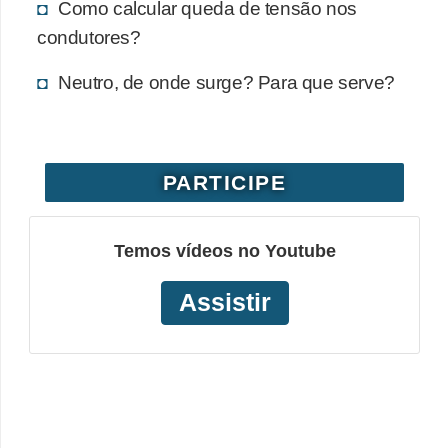
Como calcular queda de tensão nos
o
condutores?
b
Neutro, de onde surge? Para que serve?
r
e
e
l
PARTICIPE
e
t
Temos vídeos no Youtube
r
i
Assistir
c
i
d
a
d