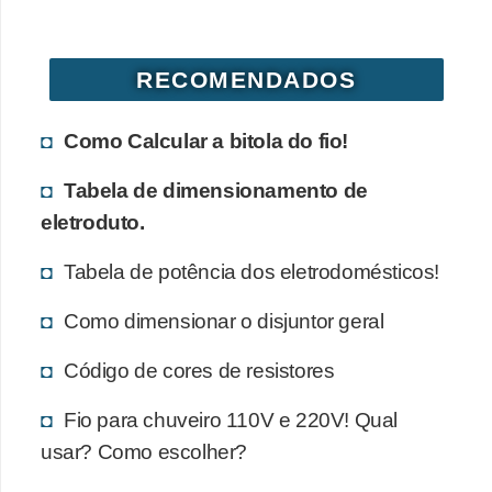
d
e
RECOMENDADOS
C
u
Como Calcular a bitola do fio!
r
i
Tabela de dimensionamento de
o
eletroduto.
s
Tabela de potência dos eletrodomésticos!
i
d
Como dimensionar o disjuntor geral
a
Código de cores de resistores
d
e
Fio para chuveiro 110V e 220V! Qual
s
usar? Como escolher?
s