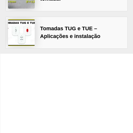
t
o
s
Tomadas TUG e TUE –
d
Aplicações e instalação
e
e
l
e
t
r
i
c
i
d
a