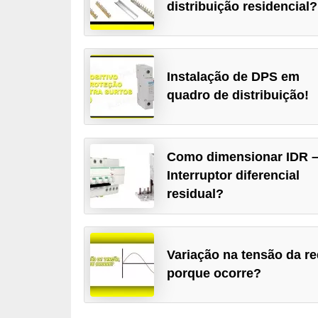
distribuição residencial?
c
o
s
Instalação de DPS em
C
quadro de distribuição!
o
m
p
Como dimensionar IDR 
o
Interruptor diferencial
n
residual?
e
n
t
Variação na tensão da re
e
porque ocorre?
s
e