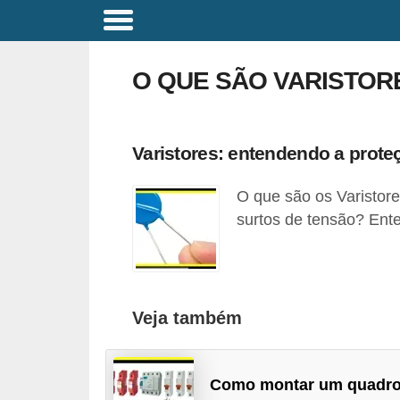
C
o
O QUE SÃO VARISTOR
m
a
n
Varistores: entendendo a prote
d
O que são os Varistor
o
surtos de tensão? Ent
s
E
l
é
Veja também
t
r
Como montar um quadro
i