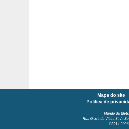
l
é
t
r
i
c
o
s
C
o
Mapa do site
n
Política de privaci
c
e
Mundo da Elétr
Rua Gracinda Viêira 84 A. Be
i
©2014-2026