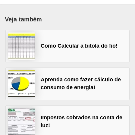
c
o
Veja também
s
C
o
Como Calcular a bitola do fio!
m
p
o
n
Aprenda como fazer cálculo de
consumo de energia!
e
n
t
e
Impostos cobrados na conta de
s
luz!
e