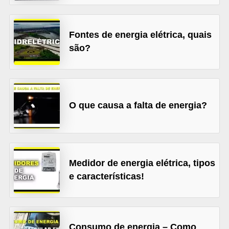
l
é
Fontes de energia elétrica, quais
t
são?
r
i
c
o
O que causa a falta de energia?
s
C
o
Medidor de energia elétrica, tipos
n
e características!
c
e
i
Consumo de energia – Como