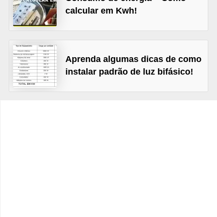
t
calcular em Kwh!
o
s
d
Aprenda algumas dicas de como
e
instalar padrão de luz bifásico!
e
l
e
t
r
i
c
i
d
a