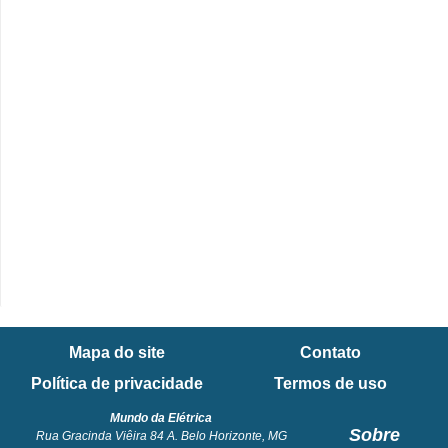
e
C
u
r
s
o
s
d
e
e
l
Mapa do site
Contato
é
Política de privacidade
Termos de uso
t
Mundo da Elétrica
r
Sobre
Rua Gracinda Viêira 84 A. Belo Horizonte, MG