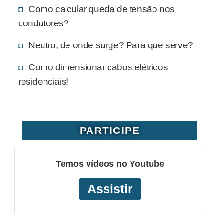
Como calcular queda de tensão nos
o
condutores?
b
r
Neutro, de onde surge? Para que serve?
e
Como dimensionar cabos elétricos
e
residenciais!
l
e
t
r
PARTICIPE
i
c
Temos vídeos no Youtube
i
d
Assistir
a
d