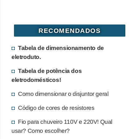
d
e
C
RECOMENDADOS
u
r
Tabela de dimensionamento de
i
eletroduto.
o
Tabela de potência dos
s
eletrodomésticos!
i
d
Como dimensionar o disjuntor geral
a
Código de cores de resistores
d
e
Fio para chuveiro 110V e 220V! Qual
s
usar? Como escolher?
s