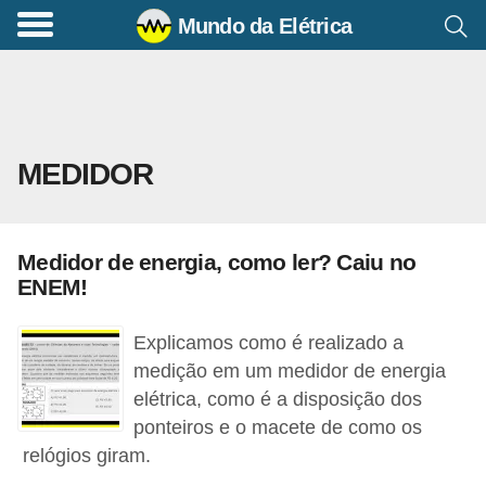
Mundo da Elétrica
C
o
m
a
MEDIDOR
n
d
o
Medidor de energia, como ler? Caiu no
s
ENEM!
E
l
Explicamos como é realizado a
é
medição em um medidor de energia
elétrica, como é a disposição dos
t
ponteiros e o macete de como os
r
relógios giram.
i