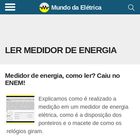
Mundo da Elétrica
C
o
m
a
LER MEDIDOR DE ENERGIA
n
d
o
Medidor de energia, como ler? Caiu no
s
ENEM!
E
l
Explicamos como é realizado a
é
medição em um medidor de energia
elétrica, como é a disposição dos
t
ponteiros e o macete de como os
r
relógios giram.
i