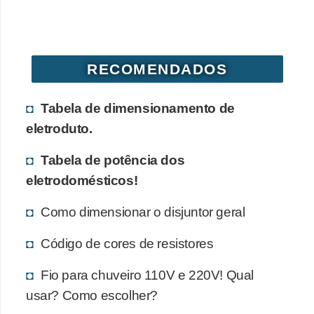
d
e
C
RECOMENDADOS
u
r
Tabela de dimensionamento de
i
eletroduto.
o
Tabela de potência dos
s
eletrodomésticos!
i
d
Como dimensionar o disjuntor geral
a
Código de cores de resistores
d
e
Fio para chuveiro 110V e 220V! Qual
s
usar? Como escolher?
s