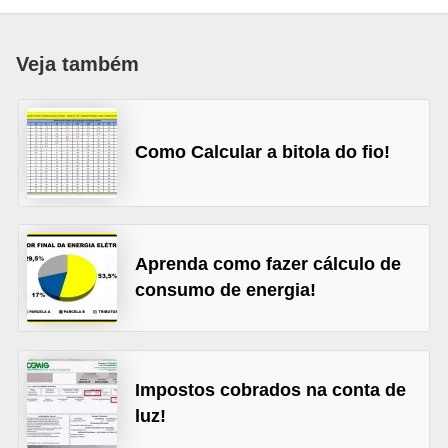
c
o
Veja também
s
C
o
Como Calcular a bitola do fio!
m
p
o
n
Aprenda como fazer cálculo de
consumo de energia!
e
n
t
e
Impostos cobrados na conta de
s
luz!
e