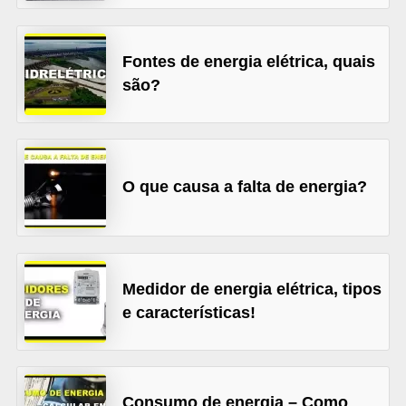
l
é
Fontes de energia elétrica, quais
t
são?
r
i
c
o
O que causa a falta de energia?
s
C
o
Medidor de energia elétrica, tipos
n
e características!
c
e
i
Consumo de energia – Como