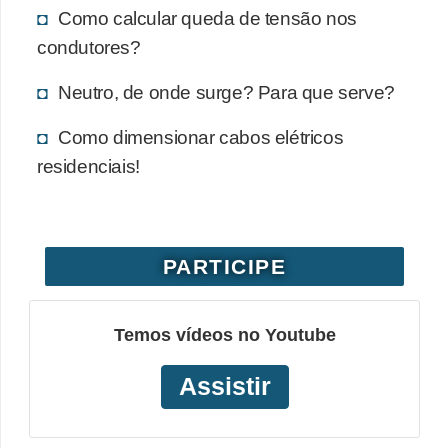
Como calcular queda de tensão nos
o
condutores?
b
r
Neutro, de onde surge? Para que serve?
e
Como dimensionar cabos elétricos
e
residenciais!
l
e
t
r
PARTICIPE
i
c
Temos vídeos no Youtube
i
d
Assistir
a
d