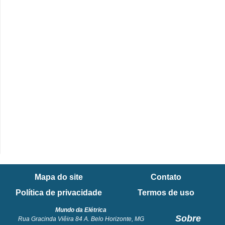
e
C
u
r
s
o
s
d
e
e
l
Mapa do site
Contato
é
Política de privacidade
Termos de uso
t
Mundo da Elétrica
r
Sobre
Rua Gracinda Viêira 84 A. Belo Horizonte, MG