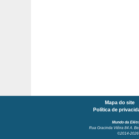
l
é
t
r
i
c
o
s
C
o
Mapa do site
n
Política de privaci
c
e
Mundo da Elétr
Rua Gracinda Viêira 84 A. Be
i
©2014-2026