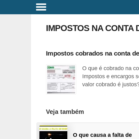
C
o
IMPOSTOS NA CONTA 
m
a
n
Impostos cobrados na conta de
d
O que é cobrado na con
o
Impostos e encargos s
s
valor cobrado é justos
E
l
é
Veja também
t
r
i
O que causa a falta de