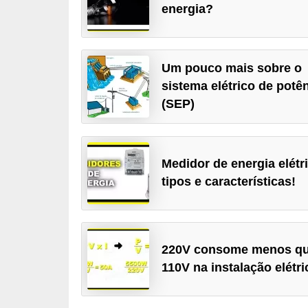
energia?
c
o
s
Um pouco mais sobre o
C
sistema elétrico de potê
o
(SEP)
m
p
o
Medidor de energia elétri
n
tipos e características!
e
n
t
220V consome menos q
e
110V na instalação elétr
s
e