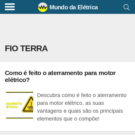
Mundo da Elétrica
C
o
m
a
FIO TERRA
n
d
o
Como é feito o aterramento para motor
s
elétrico?
E
l
Descubra como é feito o aterramento
é
para motor elétrico, as suas
vantagens e quais são os principais
t
elementos que o compõe!
r
i