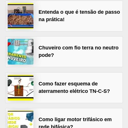
l
Entenda o que é tensão de passo
é
na prática!
t
r
i
Chuveiro com fio terra no neutro
c
pode?
o
s
C
Como fazer esquema de
o
aterramento elétrico TN-C-S?
n
c
e
Como ligar motor trifásico em
i
rede bifásica?