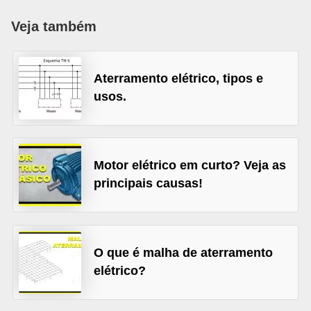
c
Veja também
o
s
Aterramento elétrico, tipos e
C
usos.
o
m
p
o
Motor elétrico em curto? Veja as
n
principais causas!
e
n
t
O que é malha de aterramento
e
elétrico?
s
e