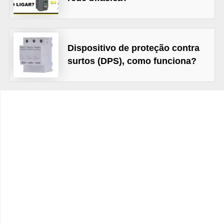
t
o
s
Dispositivo de proteção contra
d
surtos (DPS), como funciona?
e
e
l
e
t
r
i
c
i
d
a