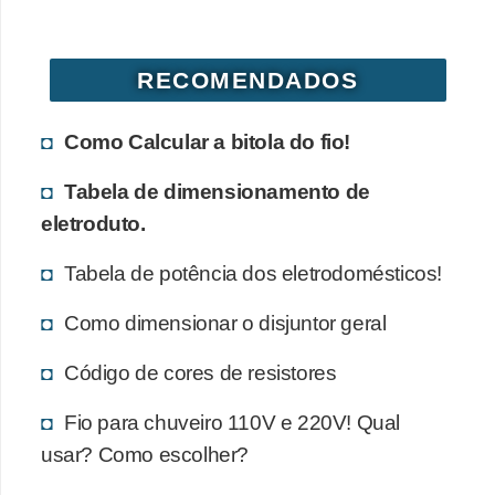
d
e
RECOMENDADOS
C
u
Como Calcular a bitola do fio!
r
i
Tabela de dimensionamento de
o
eletroduto.
s
Tabela de potência dos eletrodomésticos!
i
d
Como dimensionar o disjuntor geral
a
Código de cores de resistores
d
e
Fio para chuveiro 110V e 220V! Qual
s
usar? Como escolher?
s