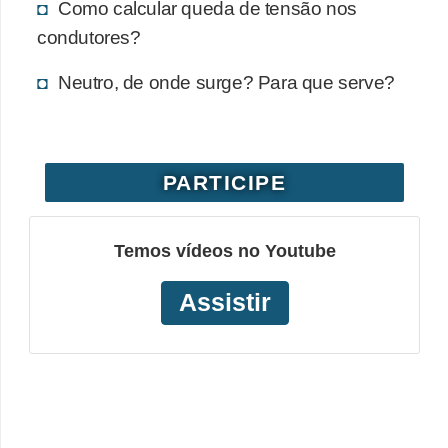
Como calcular queda de tensão nos
o
condutores?
b
Neutro, de onde surge? Para que serve?
r
e
e
l
PARTICIPE
e
t
Temos vídeos no Youtube
r
i
Assistir
c
i
d
a
d