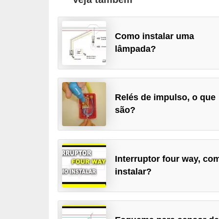
l
é
Como instalar uma
t
lâmpada?
r
i
c
Relés de impulso, o que
o
são?
s
C
o
Interruptor four way, co
n
instalar?
c
e
i