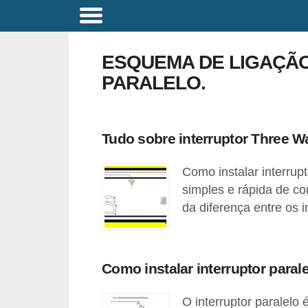
C
o
ESQUEMA DE LIGAÇÃO
m
PARALELO.
a
n
d
Tudo sobre interruptor Three W
o
Como instalar interru
s
simples e rápida de com
E
da diferença entre os i
l
é
t
Como instalar interruptor para
r
i
O interruptor paralel