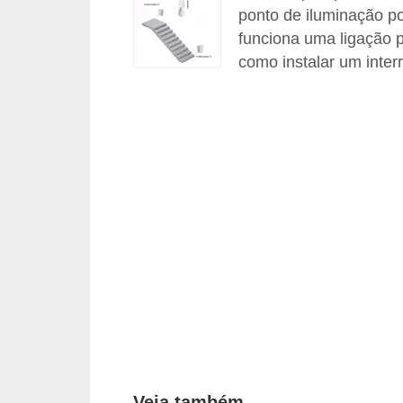
c
ponto de iluminação po
funciona uma ligação p
o
como instalar um interr
s
C
o
m
p
o
n
e
n
t
e
s
e
Veja também