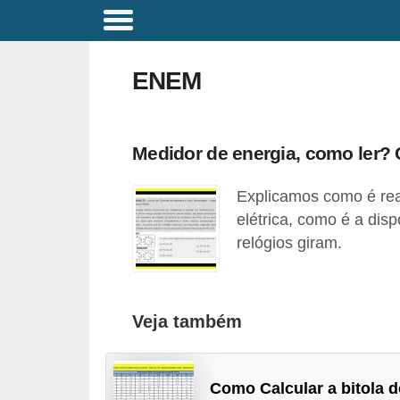
C
o
ENEM
m
a
n
Medidor de energia, como ler?
d
Explicamos como é re
o
elétrica, como é a dis
s
relógios giram.
E
l
é
Veja também
t
r
i
Como Calcular a bitola 