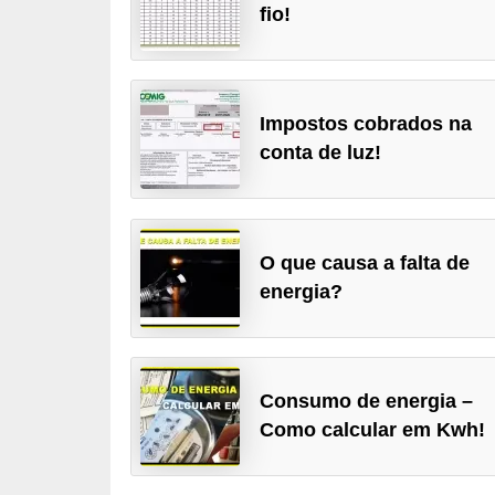
fio!
c
o
s
Impostos cobrados na
C
conta de luz!
o
m
p
o
O que causa a falta de
n
energia?
e
n
t
Consumo de energia –
e
Como calcular em Kwh!
s
e