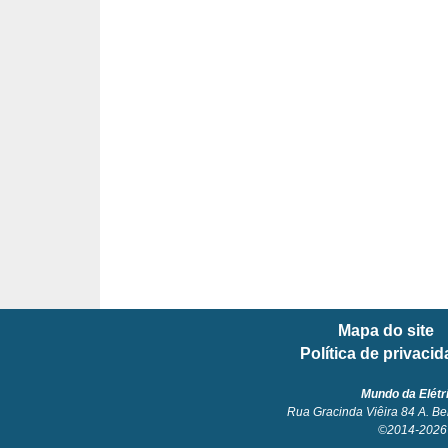
l
é
t
r
i
c
o
s
C
o
Mapa do site
n
Política de privaci
c
e
Mundo da Elétr
Rua Gracinda Viêira 84 A. Be
i
©2014-2026