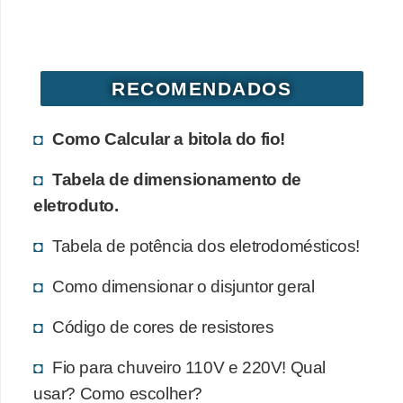
d
e
C
RECOMENDADOS
u
r
Como Calcular a bitola do fio!
i
Tabela de dimensionamento de
o
eletroduto.
s
i
Tabela de potência dos eletrodomésticos!
d
Como dimensionar o disjuntor geral
a
d
Código de cores de resistores
e
Fio para chuveiro 110V e 220V! Qual
s
usar? Como escolher?
s