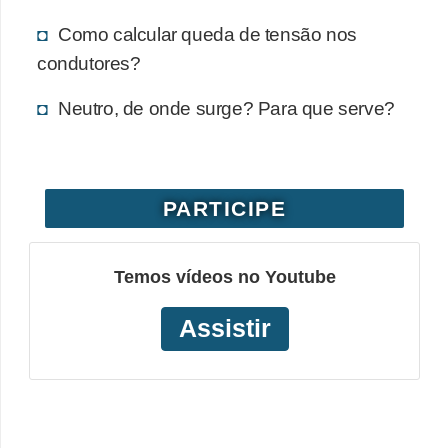
o
Como calcular queda de tensão nos
b
condutores?
r
Neutro, de onde surge? Para que serve?
e
e
l
e
PARTICIPE
t
r
Temos vídeos no Youtube
i
c
Assistir
i
d
a
d