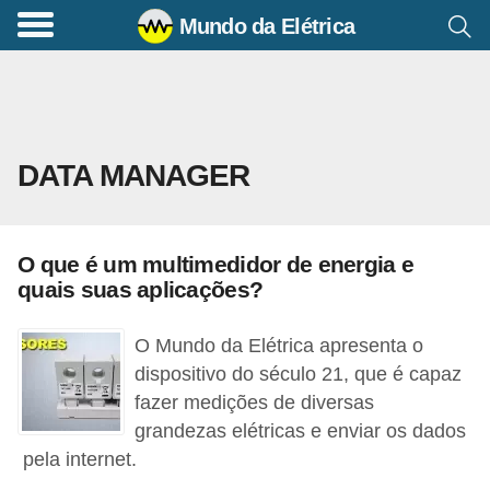
Mundo da Elétrica
C
o
m
a
DATA MANAGER
n
d
o
O que é um multimedidor de energia e
s
quais suas aplicações?
E
l
O Mundo da Elétrica apresenta o
é
dispositivo do século 21, que é capaz
fazer medições de diversas
t
grandezas elétricas e enviar os dados
r
pela internet.
i