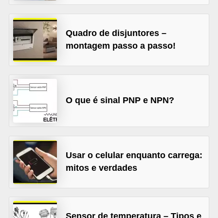
l
é
Quadro de disjuntores –
t
montagem passo a passo!
r
i
c
o
O que é sinal PNP e NPN?
s
C
o
Usar o celular enquanto carrega:
n
mitos e verdades
c
e
i
Sensor de temperatura – Tipos e