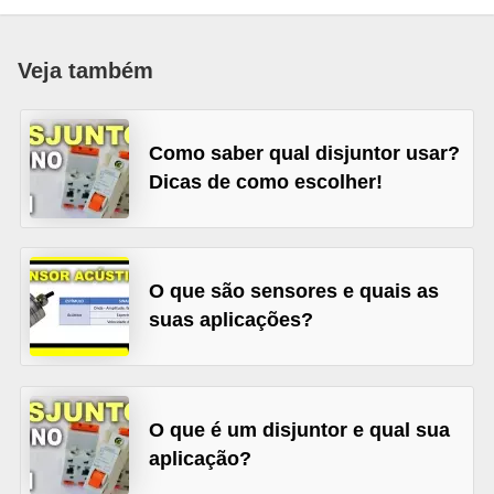
c
o
Veja também
s
C
Como saber qual disjuntor usar?
o
Dicas de como escolher!
m
p
o
n
O que são sensores e quais as
suas aplicações?
e
n
t
e
O que é um disjuntor e qual sua
s
aplicação?
e