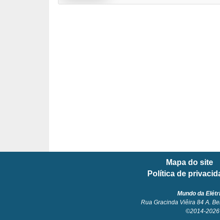
l
é
t
r
i
c
o
s
C
o
Mapa do site
n
Política de privaci
c
e
Mundo da Elétr
Rua Gracinda Viêira 84 A. Be
i
©2014-2026