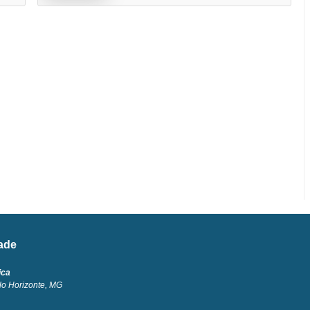
dade
ica
lo Horizonte, MG