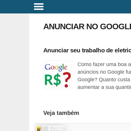
C
o
ANUNCIAR NO GOOGL
m
a
n
Anunciar seu trabalho de eletri
d
Como fazer uma boa aç
o
anúncios no Google f
s
Google? Quanto custa a
E
aumentar a sua quantid
l
é
t
Veja também
r
i