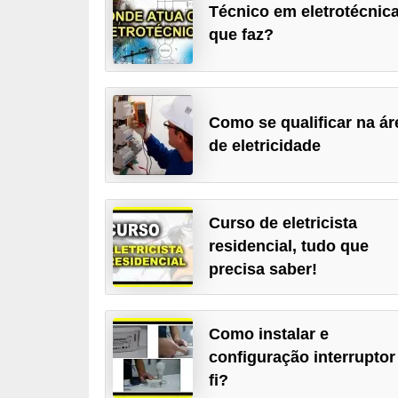
Técnico em eletrotécnica
c
que faz?
o
s
C
Como se qualificar na ár
o
de eletricidade
m
p
o
Curso de eletricista
n
residencial, tudo que
e
precisa saber!
n
t
Como instalar e
e
configuração interruptor
s
fi?
e