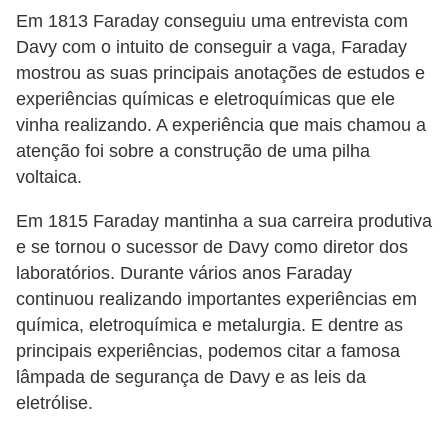
i
Em 1813 Faraday conseguiu uma entrevista com
c
Davy com o intuito de conseguir a vaga, Faraday
a
mostrou as suas principais anotações de estudos e
e
experiências químicas e eletroquímicas que ele
vinha realizando. A experiência que mais chamou a
m
atenção foi sobre a construção de uma pilha
v
voltaica.
í
d
Em 1815 Faraday mantinha a sua carreira produtiva
e
e se tornou o sucessor de Davy como diretor dos
laboratórios. Durante vários anos Faraday
o
continuou realizando importantes experiências em
F
química, eletroquímica e metalurgia. E dentre as
a
principais experiências, podemos citar a famosa
ç
lâmpada de segurança de Davy e as leis da
eletrólise.
a
v