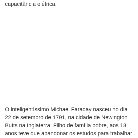
t
capacitância elétrica.
o
s
d
e
e
l
e
t
r
i
c
O inteligentíssimo Michael Faraday nasceu no dia
i
22 de setembro de 1791, na cidade de Newington
d
Butts na Inglaterra. Filho de família pobre, aos 13
a
anos teve que abandonar os estudos para trabalhar