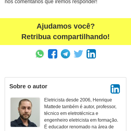
nos comentários que iremos responder!
r
u
m
Ajudamos você?
e
Retribua compartilhando!
n
t
o
s
d
e
Sobre o autor
m
e
Eletricista desde 2006, Henrique
Mattede também é autor, professor,
d
técnico em eletrotécnica e
i
engenheiro eletricista em formação.
ç
É educador renomado na área de