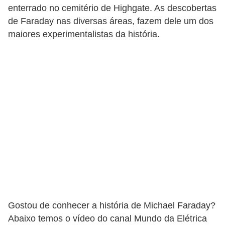
enterrado no cemitério de Highgate. As descobertas
a
de Faraday nas diversas áreas, fazem dele um dos
l
maiores experimentalistas da história.
a
ç
ã
o
e
l
é
t
r
i
c
Gostou de conhecer a história de Michael Faraday?
a
Abaixo temos o vídeo do canal Mundo da Elétrica