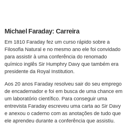
e
C
u
Michael Faraday: Carreira
r
Em 1810 Faraday fez um curso rápido sobre a
s
Filosofia Natural e no mesmo ano ele foi convidado
o
para assistir à uma conferência do renomado
s
químico inglês Sir Humphry Davy que também era
d
presidente da Royal Institution.
e
Aos 20 anos Faraday resolveu sair do seu emprego
e
de encadernador e foi em busca de uma chance em
l
um laboratório científico. Para conseguir uma
é
entrevista Faraday escreveu uma carta ao Sir Davy
t
e anexou o caderno com as anotações de tudo que
r
ele aprendeu durante a conferência que assistiu.