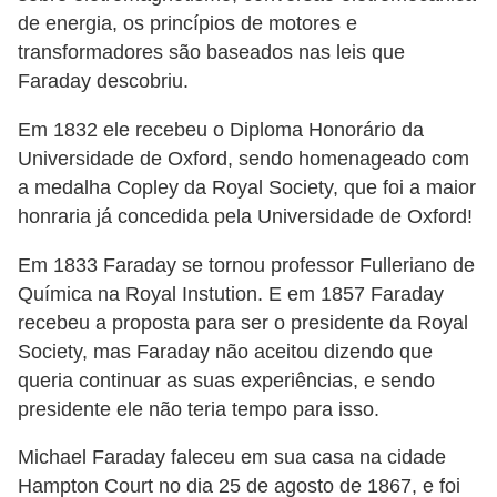
l
de energia, os princípios de motores e
e
transformadores são baseados nas leis que
Faraday descobriu.
t
r
Em 1832 ele recebeu o Diploma Honorário da
i
Universidade de Oxford, sendo homenageado com
c
a medalha Copley da Royal Society, que foi a maior
honraria já concedida pela Universidade de Oxford!
i
d
Em 1833 Faraday se tornou professor Fulleriano de
a
Química na Royal Instution. E em 1857 Faraday
d
recebeu a proposta para ser o presidente da Royal
e
Society, mas Faraday não aceitou dizendo que
queria continuar as suas experiências, e sendo
I
presidente ele não teria tempo para isso.
n
Michael Faraday faleceu em sua casa na cidade
s
Hampton Court no dia 25 de agosto de 1867, e foi
t