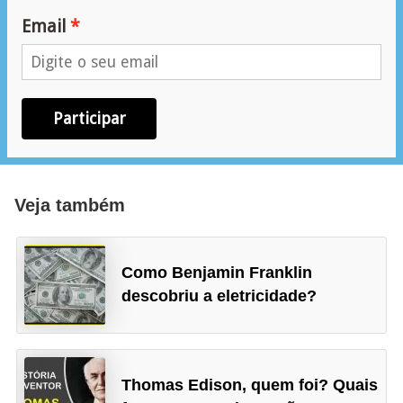
e
Email
m
a
s
Participar
e
l
é
Veja também
t
r
i
Como Benjamin Franklin
c
descobriu a eletricidade?
o
s
S
Thomas Edison, quem foi? Quais