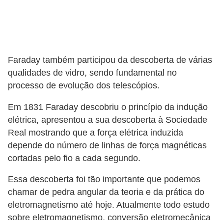
s
t
a
H
Faraday também participou da descoberta de várias
i
qualidades de vidro, sendo fundamental no
s
processo de evolução dos telescópios.
t
Em 1831 Faraday descobriu o princípio da indução
ó
elétrica, apresentou a sua descoberta à Sociedade
r
Real mostrando que a força elétrica induzida
i
depende do número de linhas de força magnéticas
a
cortadas pelo fio a cada segundo.
s
Essa descoberta foi tão importante que podemos
d
chamar de pedra angular da teoria e da prática do
a
eletromagnetismo até hoje. Atualmente todo estudo
e
sobre eletromagnetismo, conversão eletromecânica