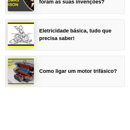
foram as suas invenções?
e
g
u
r
Eletricidade básica, tudo que
a
precisa saber!
n
ç
a
Como ligar um motor trifásico?
e
m
e
l
e
t
r