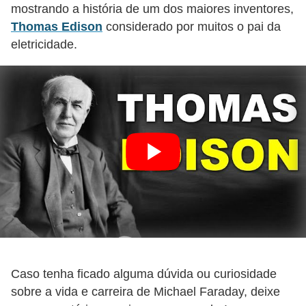
r
mostrando a história de um dos maiores inventores,
e
Thomas Edison
considerado por muitos o pai da
s
eletricidade.
i
d
e
n
c
i
a
l
I
n
s
Caso tenha ficado alguma dúvida ou curiosidade
sobre a vida e carreira de Michael Faraday, deixe
t