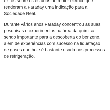
t
êxitos sobre os estudos do motor elétrico que
renderam a Faraday uma indicação para a
a
Sociedade Real.
s
p
Durante vários anos Faraday concentrou as suas
a
pesquisas e experimentos na área da química
sendo importante para a descoberta do benzeno,
r
além de experiências com sucesso na liquefação
a
de gases que hoje é bastante usada nos processos
e
de refrigeração.
l
e
t
r
i
c
i