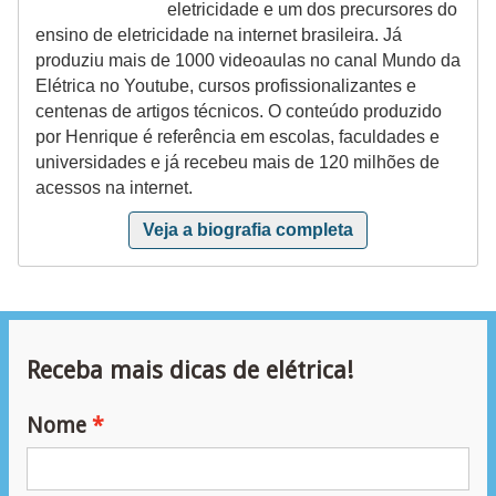
eletricidade e um dos precursores do
ã
ensino de eletricidade na internet brasileira. Já
o
produziu mais de 1000 videoaulas no canal Mundo da
Elétrica no Youtube, cursos profissionalizantes e
P
centenas de artigos técnicos. O conteúdo produzido
r
por Henrique é referência em escolas, faculdades e
o
universidades e já recebeu mais de 120 milhões de
acessos na internet.
j
e
Veja a biografia completa
t
o
s
e
Receba mais dicas de elétrica!
e
Nome
s
q
u