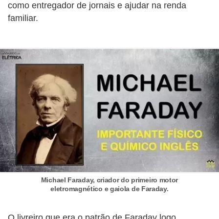
d
como entregador de jornais e ajudar na renda
familiar.
e
C
u
r
i
o
s
i
d
a
d
Michael Faraday, criador do primeiro motor
e
eletromagnético e gaiola de Faraday.
s
s
O livreiro que era o patrão de Faraday logo