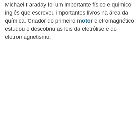
c
Michael Faraday foi um importante físico e químico
inglês que escreveu importantes livros na área da
o
química. Criador do primeiro
motor
eletromagnético
s
estudou e descobriu as leis da eletrólise e do
C
eletromagnetismo.
o
m
p
o
n
e
n
t
e
s
e