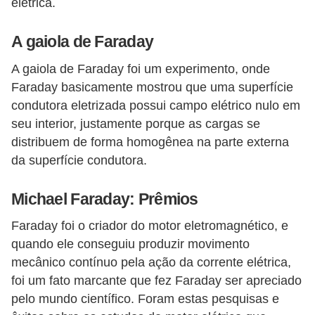
elétrica.
c
i
A gaiola de Faraday
d
A gaiola de Faraday foi um experimento, onde
a
Faraday basicamente mostrou que uma superfície
d
condutora eletrizada possui campo elétrico nulo em
e
seu interior, justamente porque as cargas se
distribuem de forma homogênea na parte externa
F
da superfície condutora.
e
r
Michael Faraday: Prêmios
r
Faraday foi o criador do motor eletromagnético, e
a
quando ele conseguiu produzir movimento
m
mecânico contínuo pela ação da corrente elétrica,
e
foi um fato marcante que fez Faraday ser apreciado
n
pelo mundo científico. Foram estas pesquisas e