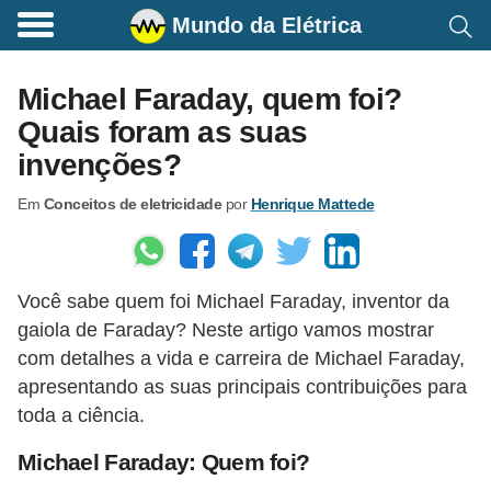
Mundo da Elétrica
C
o
Michael Faraday, quem foi?
m
Quais foram as suas
a
invenções?
n
Em
Conceitos de eletricidade
por
Henrique Mattede
d
o
s
Você sabe quem foi Michael Faraday, inventor da
E
gaiola de Faraday? Neste artigo vamos mostrar
l
com detalhes a vida e carreira de Michael Faraday,
é
apresentando as suas principais contribuições para
t
toda a ciência.
r
Michael Faraday: Quem foi?
i