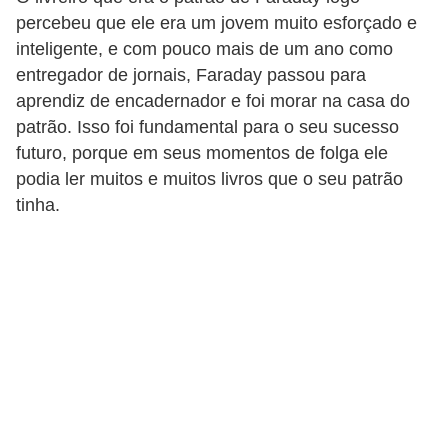
o
percebeu que ele era um jovem muito esforçado e
inteligente, e com pouco mais de um ano como
b
entregador de jornais, Faraday passou para
r
aprendiz de encadernador e foi morar na casa do
e
patrão. Isso foi fundamental para o seu sucesso
e
futuro, porque em seus momentos de folga ele
l
podia ler muitos e muitos livros que o seu patrão
e
tinha.
t
r
i
c
i
d
a
d