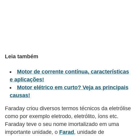
l
é
t
r
i
c
Leia também
o
s
Motor de corrente contínua, características
e aplicações!
C
Motor elétrico em curto? Veja as principais
o
causas!
n
Faraday criou diversos termos técnicos da eletrólise
c
como por exemplo eletrodo, eletrólito, íons etc.
e
Faraday teve o seu nome imortalizado em uma
i
importante unidade, o
Farad
, unidade de