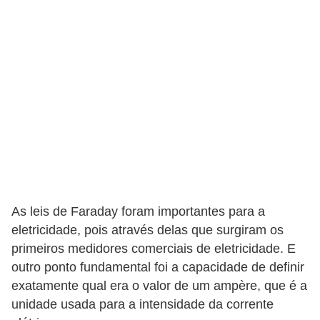
o
c
ê
m
e
s
m
o
–
E
As leis de Faraday foram importantes para a
l
eletricidade, pois através delas que surgiram os
e
primeiros medidores comerciais de eletricidade. E
outro ponto fundamental foi a capacidade de definir
t
exatamente qual era o valor de um ampère, que é a
r
unidade usada para a intensidade da corrente
i