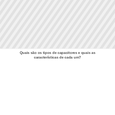
t
a
s
p
a
r
a
Quais são os tipos de capacitores e quais as
e
características de cada um?
l
e
t
r
i
c
i