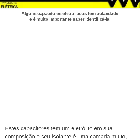
a
Alguns capacitores eletrolíticos têm polaridade
l
e é muito importante saber identificá-la.
a
ç
ã
o
e
l
é
t
r
i
c
Estes capacitores tem um eletrólito em sua
a
composição e seu isolante é uma camada muito,