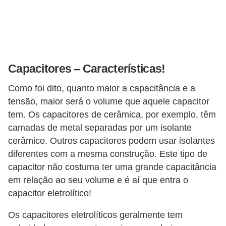
s
t
a
H
Capacitores – Características!
i
s
Como foi dito, quanto maior a capacitância e a
t
tensão, maior será o volume que aquele capacitor
ó
tem. Os capacitores de cerâmica, por exemplo, têm
camadas de metal separadas por um isolante
r
cerâmico. Outros capacitores podem usar isolantes
i
diferentes com a mesma construção. Este tipo de
a
capacitor não costuma ter uma grande capacitância
s
em relação ao seu volume e é aí que entra o
d
capacitor eletrolítico!
a
Os capacitores eletrolíticos geralmente tem
e