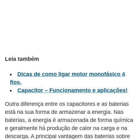
t
o
s
d
e
e
l
Leia também
e
Dicas de como ligar motor monofásico 4
t
fios.
r
Capacitor – Funcionamento e aplicações!
i
Outra diferença entre os capacitores e as baterias
c
está na sua forma de armazenar a energia. Nas
i
baterias, a energia é armazenada de forma química
d
e geralmente há produção de calor na carga e na
a
descarga. A principal vantagem das baterias sobre