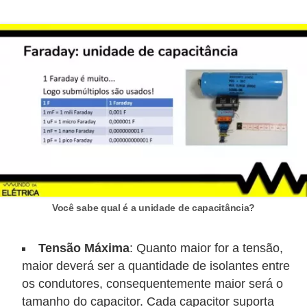
e
C
u
r
s
o
s
d
e
e
Você sabe qual é a unidade de capacitância?
l
Tensão Máxima
: Quanto maior for a tensão,
é
maior deverá ser a quantidade de isolantes entre
t
os condutores, consequentemente maior será o
r
tamanho do capacitor. Cada capacitor suporta