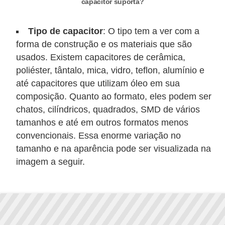
capacitor suporta?
c
i
Tipo de capacitor
: O tipo tem a ver com a
d
forma de construção e os materiais que são
a
usados. Existem capacitores de cerâmica,
d
poliéster, tântalo, mica, vidro, teflon, alumínio e
até capacitores que utilizam óleo em sua
e
composição. Quanto ao formato, eles podem ser
F
chatos, cilíndricos, quadrados, SMD de vários
e
tamanhos e até em outros formatos menos
r
convencionais. Essa enorme variação no
tamanho e na aparência pode ser visualizada na
r
imagem a seguir.
a
m
e
n