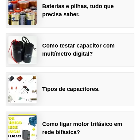
i
Baterias e pilhas, tudo que
c
precisa saber.
i
d
a
Como testar capacitor com
d
multímetro digital?
e
Tipos de capacitores.
Como ligar motor trifásico em
rede bifásica?