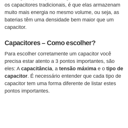
d
os capacitores tradicionais, é que elas armazenam
e
muito mais energia no mesmo volume, ou seja, as
baterias têm uma densidade bem maior que um
C
capacitor.
u
r
Capacitores – Como escolher?
i
Para escolher corretamente um capacitor você
o
precisa estar atento a 3 pontos importantes, são
s
eles: A
capacitância
, a
tensão máxima
e o
tipo de
i
capacitor
. É necessário entender que cada tipo de
d
capacitor tem uma forma diferente de listar estes
pontos importantes.
a
d
e
s
s