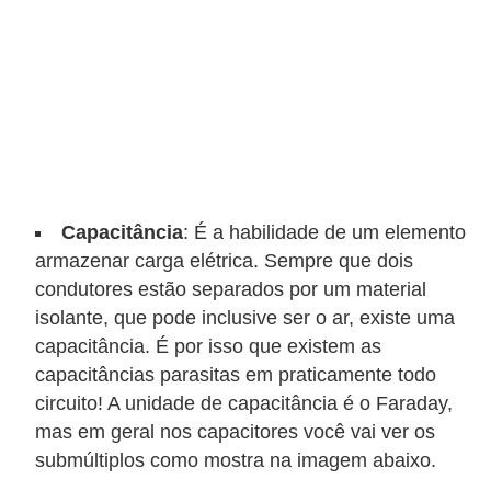
o
b
r
e
e
l
e
Capacitância
: É a habilidade de um elemento
t
armazenar carga elétrica. Sempre que dois
r
condutores estão separados por um material
isolante, que pode inclusive ser o ar, existe uma
i
capacitância. É por isso que existem as
c
capacitâncias parasitas em praticamente todo
i
circuito! A unidade de capacitância é o Faraday,
d
mas em geral nos capacitores você vai ver os
a
submúltiplos como mostra na imagem abaixo.
d