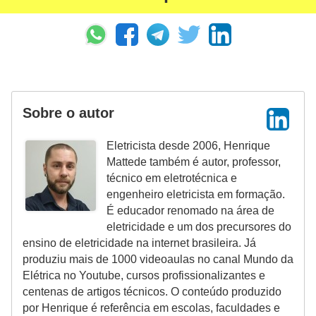
ã
o
P
r
o
Sobre o autor
j
e
Eletricista desde 2006, Henrique
Mattede também é autor, professor,
t
técnico em eletrotécnica e
o
engenheiro eletricista em formação.
s
É educador renomado na área de
eletricidade e um dos precursores do
e
ensino de eletricidade na internet brasileira. Já
e
produziu mais de 1000 videoaulas no canal Mundo da
s
Elétrica no Youtube, cursos profissionalizantes e
q
centenas de artigos técnicos. O conteúdo produzido
por Henrique é referência em escolas, faculdades e
u