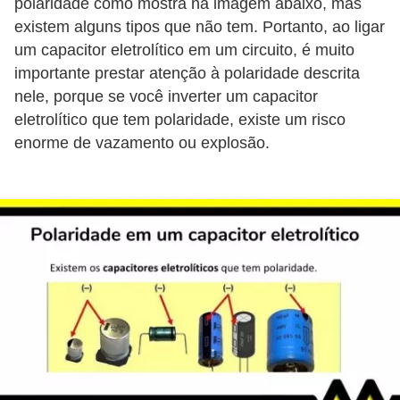
polaridade como mostra na imagem abaixo, mas
l
existem alguns tipos que não tem. Portanto, ao ligar
e
um capacitor eletrolítico em um circuito, é muito
t
importante prestar atenção à polaridade descrita
r
nele, porque se você inverter um capacitor
eletrolítico que tem polaridade, existe um risco
i
enorme de vazamento ou explosão.
c
i
d
a
d
e
I
n
s
t