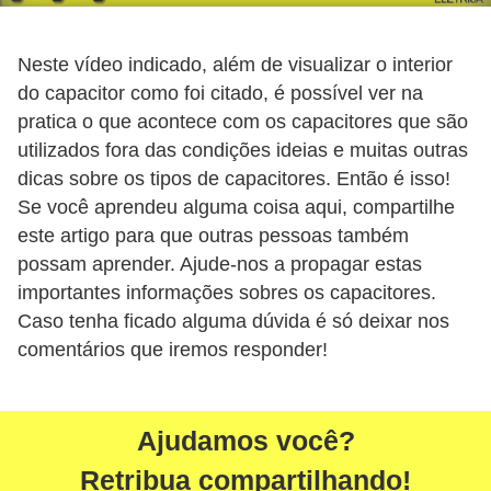
r
u
Neste vídeo indicado, além de visualizar o interior
m
do capacitor como foi citado, é possível ver na
e
pratica o que acontece com os capacitores que são
n
utilizados fora das condições ideias e muitas outras
t
dicas sobre os tipos de capacitores. Então é isso!
Se você aprendeu alguma coisa aqui, compartilhe
o
este artigo para que outras pessoas também
s
possam aprender. Ajude-nos a propagar estas
d
importantes informações sobres os capacitores.
e
Caso tenha ficado alguma dúvida é só deixar nos
m
comentários que iremos responder!
e
d
Ajudamos você?
i
ç
Retribua compartilhando!