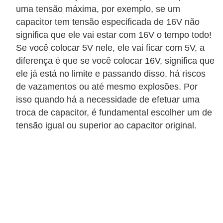
i
uma tensão máxima, por exemplo, se um
c
capacitor tem tensão especificada de 16V não
a
significa que ele vai estar com 16V o tempo todo!
e
Se você colocar 5V nele, ele vai ficar com 5V, a
diferença é que se você colocar 16V, significa que
m
ele já está no limite e passando disso, há riscos
v
de vazamentos ou até mesmo explosões. Por
í
isso quando há a necessidade de efetuar uma
d
troca de capacitor, é fundamental escolher um de
e
tensão igual ou superior ao capacitor original.
o
F
a
ç
a
v