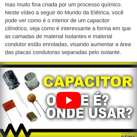
r
mas muito fina criada por um processo químico.
e
Neste vídeo a seguir do Mundo da Elétrica, você
s
pode ver como é o interior de um capacitor
i
cilíndrico, veja como é interessante a forma em que
as camadas de material isolantes e material
d
condutor estão enroladas, visando aumentar a área
e
das placas condutoras separadas pelo isolante.
n
c
i
a
l
I
n
s
t