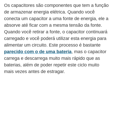
c
Os capacitores são componentes que tem a função
o
de armazenar energia elétrica. Quando você
conecta um capacitor a uma fonte de energia, ele a
s
absorve até ficar com a mesma tensão da fonte.
C
Quando você retirar a fonte, o capacitor continuará
o
carregado e você poderá utilizar esta energia para
m
alimentar um circuito. Este processo é bastante
parecido com o de uma bateria
, mas o capacitor
p
carrega e descarrega muito mais rápido que as
o
baterias, além de poder repetir este ciclo muito
n
mais vezes antes de estragar.
e
n
t
e
s
e