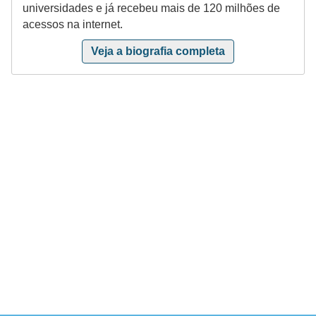
universidades e já recebeu mais de 120 milhões de
e
acessos na internet.
m
Veja a biografia completa
a
s
e
l
é
t
r
i
c
o
s
S