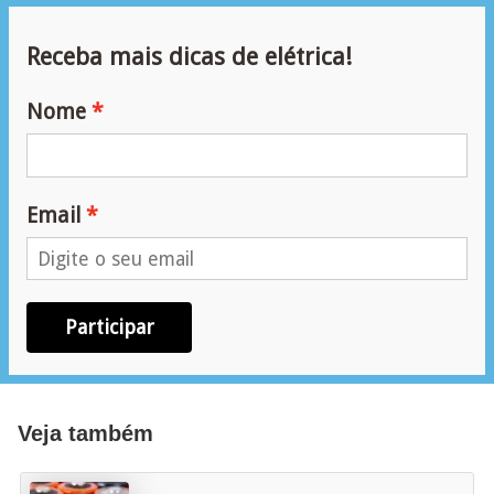
e
g
Receba mais dicas de elétrica!
u
r
Nome
a
n
ç
Email
a
e
m
Participar
e
l
e
Veja também
t
r