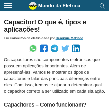
Mundo da Elétrica
C
o
Capacitor! O que é, tipos e
m
aplicações!
a
Em
Conceitos de eletricidade
por
Henrique Mattede
n
d
o
Os capacitores são componentes eletrônicos que
s
possuem aplicações importantes. Além de
E
apresentá-las, vamos te mostrar os tipos de
l
capacitores e falar das principais diferenças entre
é
eles. Com isso, iremos te ajudar a determinar qual
t
o capacitor correto a ser utilizado em cada situação.
r
Capacitores – Como funcionam?
i