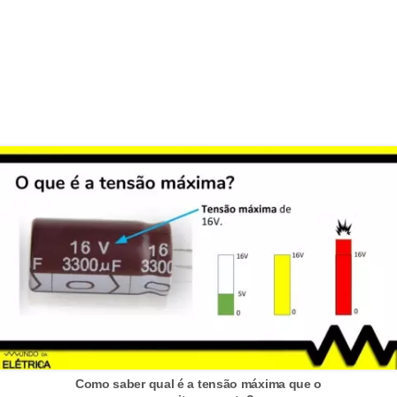
o
c
ê
m
e
s
m
o
–
E
l
e
t
r
Como saber qual é a tensão máxima que o
i