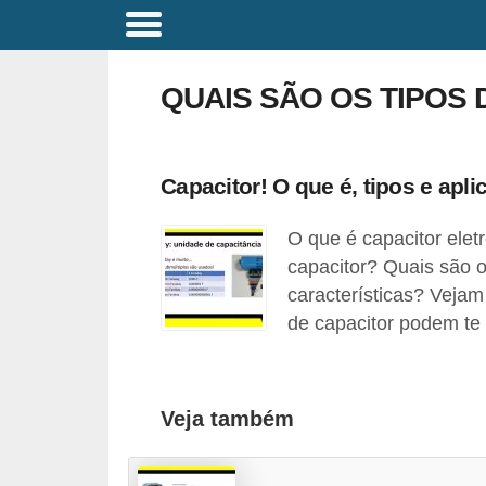
C
o
QUAIS SÃO OS TIPOS
m
a
n
Capacitor! O que é, tipos e apli
d
O que é capacitor elet
o
capacitor? Quais são o
s
características? Vejam
E
de capacitor podem te 
l
é
t
Veja também
r
i