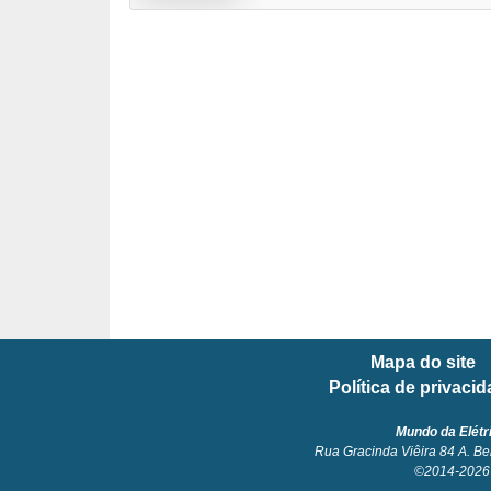
l
é
t
r
i
c
o
s
C
o
Mapa do site
n
Política de privaci
c
e
Mundo da Elétr
Rua Gracinda Viêira 84 A. Be
i
©2014-2026