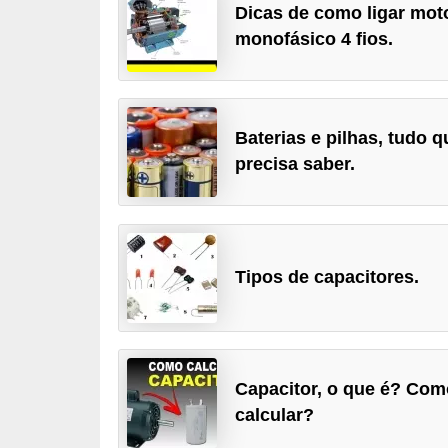
Dicas de como ligar mot
c
monofásico 4 fios.
o
s
C
Baterias e pilhas, tudo q
o
precisa saber.
m
p
o
n
Tipos de capacitores.
e
n
t
e
Capacitor, o que é? Com
s
calcular?
e