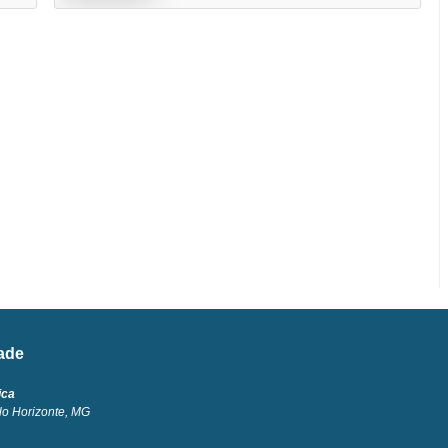
dade
ica
lo Horizonte, MG