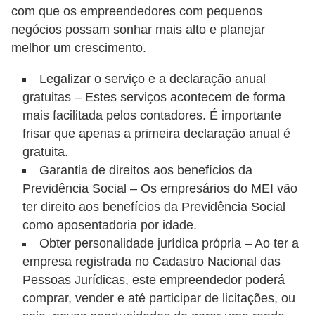
d
com que os empreendedores com pequenos
e
negócios possam sonhar mais alto e planejar
melhor um crescimento.
C
u
Legalizar o serviço e a declaração anual
gratuitas – Estes serviços acontecem de forma
r
mais facilitada pelos contadores. É importante
i
frisar que apenas a primeira declaração anual é
o
gratuita.
s
Garantia de direitos aos benefícios da
i
Previdência Social – Os empresários do MEI vão
d
ter direito aos benefícios da Previdência Social
como aposentadoria por idade.
a
Obter personalidade jurídica própria – Ao ter a
d
empresa registrada no Cadastro Nacional das
e
Pessoas Jurídicas, este empreendedor poderá
s
comprar, vender e até participar de licitações, ou
s