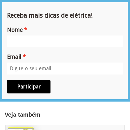
ã
o
Receba mais dicas de elétrica!
P
Nome
r
o
j
Email
e
t
o
s
Participar
e
e
s
Veja também
q
u