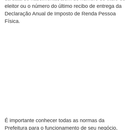
s
eleitor ou o número do último recibo de entrega da
t
Declaração Anual de Imposto de Renda Pessoa
a
Física.
H
i
s
t
ó
r
i
a
s
d
a
É importante conhecer todas as normas da
e
Prefeitura para o funcionamento de seu negócio,