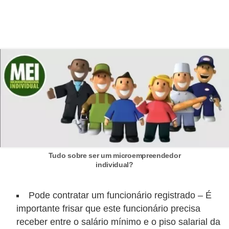
e
C
u
r
s
o
s
d
e
e
Tudo sobre ser um microempreendedor
individual?
l
é
Pode contratar um funcionário registrado – É
t
importante frisar que este funcionário precisa
r
receber entre o salário mínimo e o piso salarial da