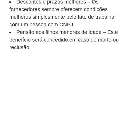
Descontos e prazos melhores – Os
o
fornecedores sempre oferecem condições
c
melhores simplesmente pelo fato de trabalhar
ê
com um pessoa com CNPJ.
m
Pensão aos filhos menores de idade – Este
benefício será concedido em caso de morte ou
e
reclusão.
s
m
o
–
E
l
e
t
r
i