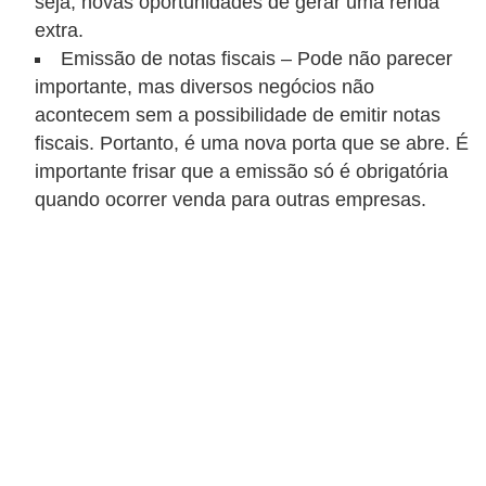
seja, novas oportunidades de gerar uma renda
o
extra.
b
Emissão de notas fiscais – Pode não parecer
importante, mas diversos negócios não
r
acontecem sem a possibilidade de emitir notas
e
fiscais. Portanto, é uma nova porta que se abre. É
e
importante frisar que a emissão só é obrigatória
l
quando ocorrer venda para outras empresas.
e
t
r
i
c
i
d
a
d