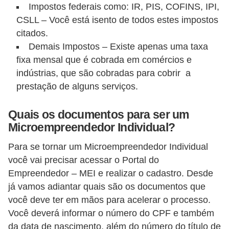
t
Impostos federais como: IR, PIS, COFINS, IPI,
a
CSLL – Você está isento de todos estes impostos
s
citados.
Demais Impostos – Existe apenas uma taxa
p
fixa mensal que é cobrada em comércios e
a
indústrias, que são cobradas para cobrir a
r
prestação de alguns serviços.
a
e
Quais os documentos para ser um
l
Microempreendedor Individual?
e
Para se tornar um Microempreendedor Individual
t
você vai precisar acessar o Portal do
r
Empreendedor – MEI e realizar o cadastro. Desde
i
já vamos adiantar quais são os documentos que
você deve ter em mãos para acelerar o processo.
c
Você deverá informar o número do CPF e também
i
da data de nascimento, além do número do título de