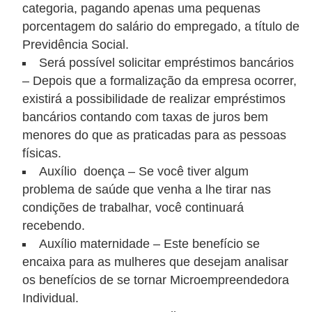
i
categoria, pagando apenas uma pequenas
c
porcentagem do salário do empregado, a título de
Previdência Social.
a
Será possível solicitar empréstimos bancários
e
– Depois que a formalização da empresa ocorrer,
m
existirá a possibilidade de realizar empréstimos
v
bancários contando com taxas de juros bem
í
menores do que as praticadas para as pessoas
d
físicas.
e
Auxílio doença – Se você tiver algum
problema de saúde que venha a lhe tirar nas
o
condições de trabalhar, você continuará
F
recebendo.
a
Auxílio maternidade – Este benefício se
ç
encaixa para as mulheres que desejam analisar
os benefícios de se tornar Microempreendedora
a
Individual.
v