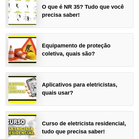
O que é NR 35? Tudo que você
e
precisa saber!
m
a
s
e
Equipamento de proteção
coletiva, quais são?
l
é
t
r
Aplicativos para eletricistas,
i
quais usar?
c
o
s
Curso de eletricista residencial,
tudo que precisa saber!
S