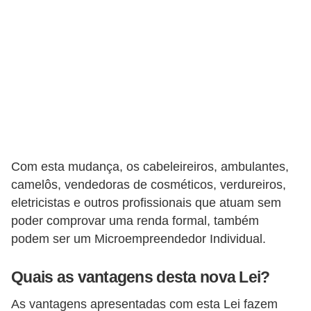
t
o
s
d
e
e
l
e
Com esta mudança, os cabeleireiros, ambulantes,
t
camelôs, vendedoras de cosméticos, verdureiros,
r
eletricistas e outros profissionais que atuam sem
i
poder comprovar uma renda formal, também
c
podem ser um Microempreendedor Individual.
i
Quais as vantagens desta nova Lei?
d
a
As vantagens apresentadas com esta Lei fazem