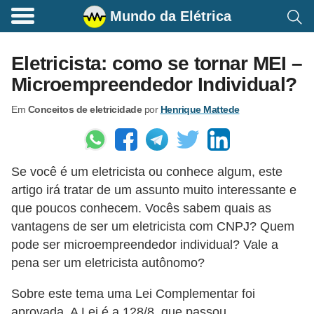
Mundo da Elétrica
C
o
Eletricista: como se tornar MEI –
m
Microempreendedor Individual?
a
Em
Conceitos de eletricidade
por
Henrique Mattede
n
d
o
Se você é um eletricista ou conhece algum, este
s
artigo irá tratar de um assunto muito interessante e
E
que poucos conhecem. Vocês sabem quais as
l
vantagens de ser um eletricista com CNPJ? Quem
é
pode ser microempreendedor individual? Vale a
t
pena ser um eletricista autônomo?
r
Sobre este tema uma Lei Complementar foi
i
aprovada. A Lei é a 128/8, que passou