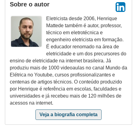
r
Sobre o autor
u
Eletricista desde 2006, Henrique
m
Mattede também é autor, professor,
e
técnico em eletrotécnica e
engenheiro eletricista em formação.
n
É educador renomado na área de
t
eletricidade e um dos precursores do
o
ensino de eletricidade na internet brasileira. Já
s
produziu mais de 1000 videoaulas no canal Mundo da
Elétrica no Youtube, cursos profissionalizantes e
d
centenas de artigos técnicos. O conteúdo produzido
e
por Henrique é referência em escolas, faculdades e
m
universidades e já recebeu mais de 120 milhões de
acessos na internet.
e
d
Veja a biografia completa
i
ç