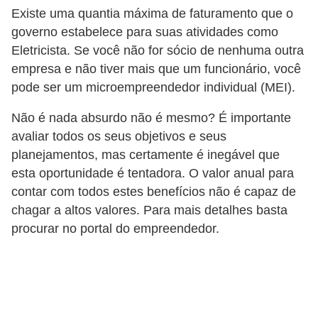
Existe uma quantia máxima de faturamento que o
a
governo estabelece para suas atividades como
l
Eletricista. Se você não for sócio de nenhuma outra
a
empresa e não tiver mais que um funcionário, você
ç
pode ser um microempreendedor individual (MEI).
ã
Não é nada absurdo não é mesmo? É importante
o
avaliar todos os seus objetivos e seus
e
planejamentos, mas certamente é inegável que
l
esta oportunidade é tentadora. O valor anual para
é
contar com todos estes benefícios não é capaz de
chagar a altos valores. Para mais detalhes basta
t
procurar no portal do empreendedor.
r
i
c
a