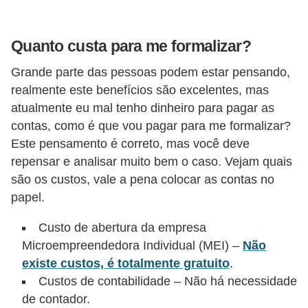
c
i
Quanto custa para me formalizar?
d
Grande parte das pessoas podem estar pensando,
a
realmente este benefícios são excelentes, mas
d
atualmente eu mal tenho dinheiro para pagar as
e
contas, como é que vou pagar para me formalizar?
Este pensamento é correto, mas você deve
F
repensar e analisar muito bem o caso. Vejam quais
e
são os custos, vale a pena colocar as contas no
r
papel.
r
a
Custo de abertura da empresa
Microempreendedora Individual (MEI) –
Não
m
existe custos, é totalmente gratuito
.
e
Custos de contabilidade – Não há necessidade
n
de contador.