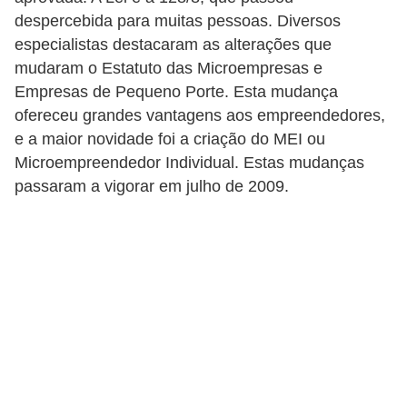
c
despercebida para muitas pessoas. Diversos
o
especialistas destacaram as alterações que
s
mudaram o Estatuto das Microempresas e
Empresas de Pequeno Porte. Esta mudança
C
ofereceu grandes vantagens aos empreendedores,
o
e a maior novidade foi a criação do MEI ou
m
Microempreendedor Individual. Estas mudanças
p
passaram a vigorar em julho de 2009.
o
n
e
n
t
e
s
e