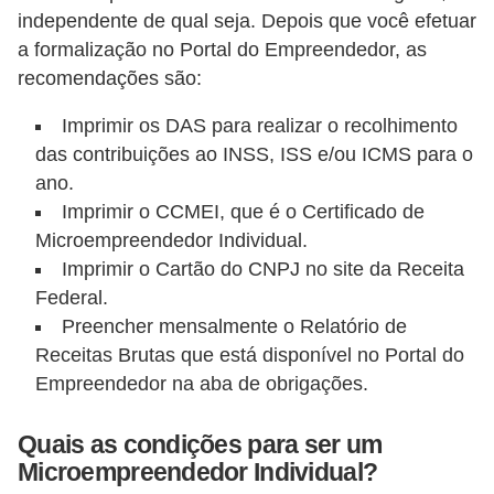
l
independente de qual seja. Depois que você efetuar
a formalização no Portal do Empreendedor, as
e
recomendações são:
t
r
Imprimir os DAS para realizar o recolhimento
i
das contribuições ao INSS, ISS e/ou ICMS para o
c
ano.
Imprimir o CCMEI, que é o Certificado de
i
Microempreendedor Individual.
d
Imprimir o Cartão do CNPJ no site da Receita
a
Federal.
d
Preencher mensalmente o Relatório de
e
Receitas Brutas que está disponível no Portal do
Empreendedor na aba de obrigações.
I
n
Quais as condições para ser um
s
Microempreendedor Individual?
t