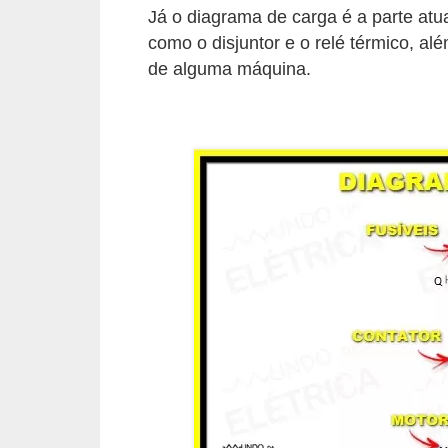
d
Já o diagrama de carga é a parte atu
e
como o disjuntor e o relé térmico, al
de alguma máquina.
C
u
r
i
o
s
i
d
a
d
e
s
s