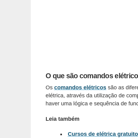
c
o
s
C
o
m
p
o
O que são comandos elétric
n
Os
comandos elétricos
são as difer
e
elétrica, através da utilização de co
n
haver uma lógica e sequência de fun
t
e
Leia também
s
Cursos de elétrica gratuit
e