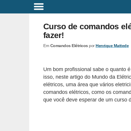
C
o
Curso de comandos elét
m
fazer!
a
Em
Comandos Elétricos
por
Henrique Mattede
n
d
o
Um bom profissional sabe o quanto é
s
isso, neste artigo do Mundo da Elétr
E
elétricos, uma área que vários eletric
l
comandos elétricos, como os comandos
que você deve esperar de um curso d
é
t
r
i