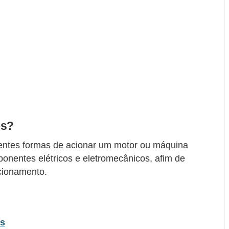
os?
entes formas de acionar um motor ou máquina
mponentes elétricos e eletromecânicos, afim de
cionamento.
os