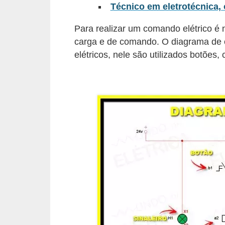
Técnico em eletrotécnica, 
l
é
Para realizar um comando elétrico é
carga e de comando. O diagrama de 
t
elétricos, nele são utilizados botões, 
r
i
c
o
s
C
o
n
c
e
i