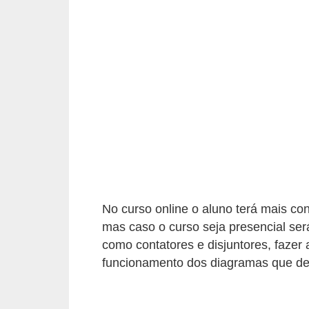
e
C
u
r
s
o
s
d
e
No curso online o aluno terá mais co
e
mas caso o curso seja presencial ser
l
como contatores e disjuntores, fazer 
é
funcionamento dos diagramas que de
t
r