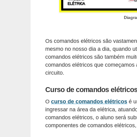
o
b
Diagra
r
e
Os comandos elétricos são vastamente
e
mesmo no nosso dia a dia, quando ut
l
comandos elétricos são também muito
e
comandos elétricos que começamos a u
t
circuito.
r
Curso de comandos elétrico
i
c
O
curso de comandos elétricos
é u
i
ingressar na área da elétrica, atuand
d
comandos elétricos, o aluno será su
componentes de comandos elétricos,
a
d