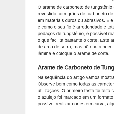
d
O arame de carboneto de tungstênio 
e
revestido com grãos de carboneto de t
C
em materiais duros ou abrasivos. Ele 
e como o seu fio é arredondado e to
u
pedaços de tungstênio, é possível re
r
o que facilita bastante o corte. Este
i
de arco de serra, mas não há a neces
o
lâmina e coloque o arame de corte.
s
i
Arame de Carboneto de Tungs
d
Na sequência do artigo vamos mostrar
a
Observe bem como todas as caracterís
d
utilizações. O primeiro teste foi fei
e
o azulejo foi marcado em um formato
possível realizar cortes em curva, a
s
s