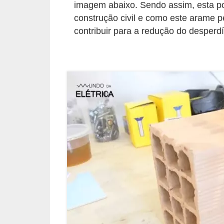
i
imagem abaixo. Sendo assim, esta p
c
construção civil e como este arame p
contribuir para a redução do desperdí
a
e
m
v
í
d
e
o
F
a
ç
a
v