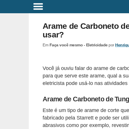
C
o
Arame de Carboneto de
m
usar?
a
Em
Faça você mesmo - Eletricidade
por
Henriq
n
d
o
Você já ouviu falar do arame de carb
s
para que serve este arame, qual a sua
E
eletricista pode usá-lo nas atividades
l
Arame de Carboneto de Tung
é
t
Este é um tipo de arame de corte que
r
fabricado pela Starrett e pode ser uti
i
abrasivos como por exemplo, revestim