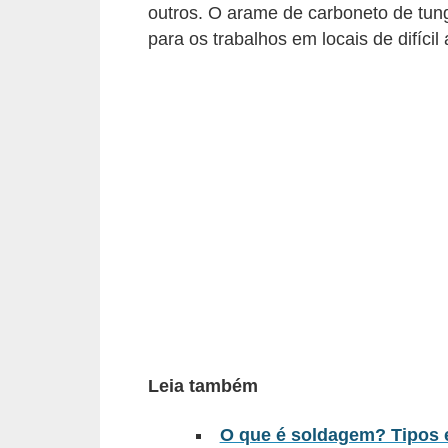
outros. O arame de carboneto de tun
c
para os trabalhos em locais de difícil
o
s
C
o
m
p
o
n
e
n
t
e
Leia também
s
O que é soldagem? Tipos e
e