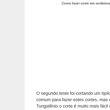
Como fazer corte em cerâmic
e
C
u
r
s
o
s
d
e
e
l
é
O segundo teste foi cortando um tijo
t
comum para fazer estes cortes, mas 
r
Tungstênio o corte é muito mais fáci