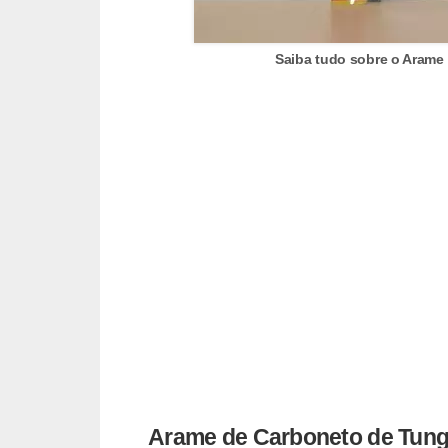
t
o
Saiba tudo sobre o Arame 
s
d
e
e
l
e
t
r
i
c
i
d
a
Arame de Carboneto de Tungs