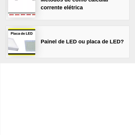
t
corrente elétrica
o
s
d
e
Painel de LED ou placa de LED?
e
l
e
t
r
i
c
i
d
a