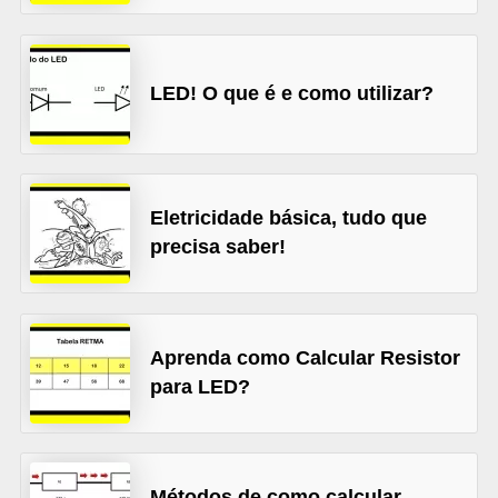
l
é
LED! O que é e como utilizar?
t
r
i
c
Eletricidade básica, tudo que
o
precisa saber!
s
C
o
Aprenda como Calcular Resistor
n
para LED?
c
e
i
Métodos de como calcular