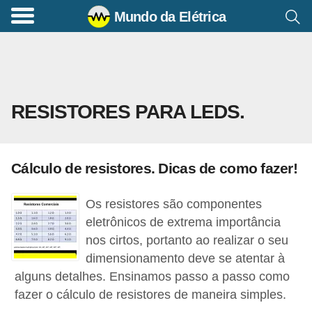
Mundo da Elétrica
C
o
m
a
RESISTORES PARA LEDS.
n
d
o
Cálculo de resistores. Dicas de como fazer!
s
E
Os resistores são componentes
l
eletrônicos de extrema importância
é
nos cirtos, portanto ao realizar o seu
dimensionamento deve se atentar à
t
alguns detalhes. Ensinamos passo a passo como
r
fazer o cálculo de resistores de maneira simples.
i