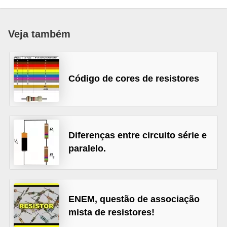
c
o
Veja também
s
C
o
Código de cores de resistores
m
p
o
n
Diferenças entre circuito série e
paralelo.
e
n
t
e
ENEM, questão de associação
s
mista de resistores!
e