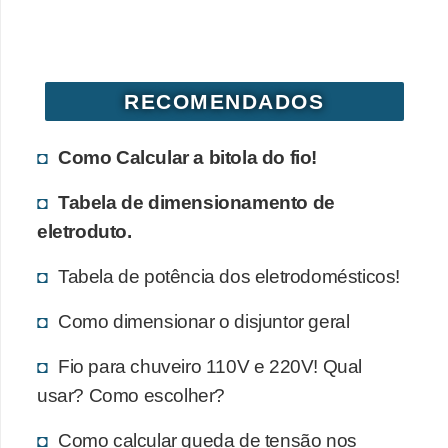
d
e
C
RECOMENDADOS
u
r
Como Calcular a bitola do fio!
i
o
Tabela de dimensionamento de
s
eletroduto.
i
Tabela de potência dos eletrodomésticos!
d
a
Como dimensionar o disjuntor geral
d
Fio para chuveiro 110V e 220V! Qual
e
usar? Como escolher?
s
Como calcular queda de tensão nos
s