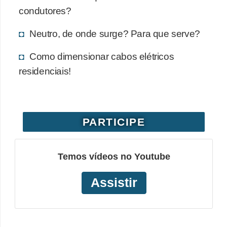
condutores?
o
b
Neutro, de onde surge? Para que serve?
r
Como dimensionar cabos elétricos
e
residenciais!
e
l
e
t
PARTICIPE
r
i
Temos vídeos no Youtube
c
i
Assistir
d
a
d