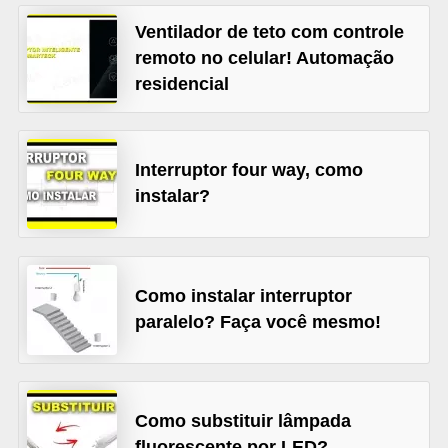
l
Ventilador de teto com controle
é
remoto no celular! Automação
residencial
t
r
i
Interruptor four way, como
c
instalar?
o
s
C
Como instalar interruptor
o
paralelo? Faça você mesmo!
n
c
e
Como substituir lâmpada
i
fluorescente por LED?