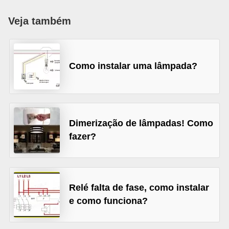
c
Veja também
o
s
C
Como instalar uma lâmpada?
o
m
p
o
Dimerização de lâmpadas! Como
n
fazer?
e
n
t
Relé falta de fase, como instalar
e
e como funciona?
s
e