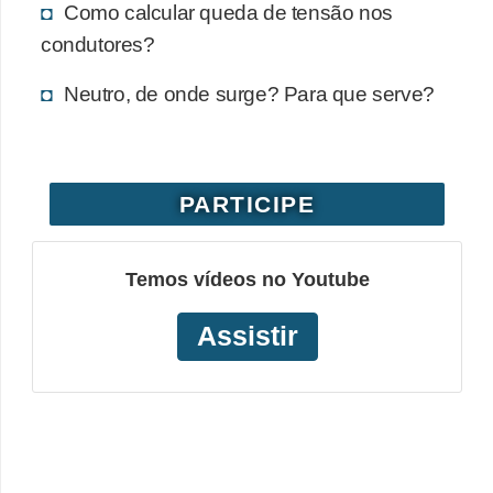
Como calcular queda de tensão nos
o
condutores?
b
r
Neutro, de onde surge? Para que serve?
e
e
l
PARTICIPE
e
t
Temos vídeos no Youtube
r
i
Assistir
c
i
d
a
d