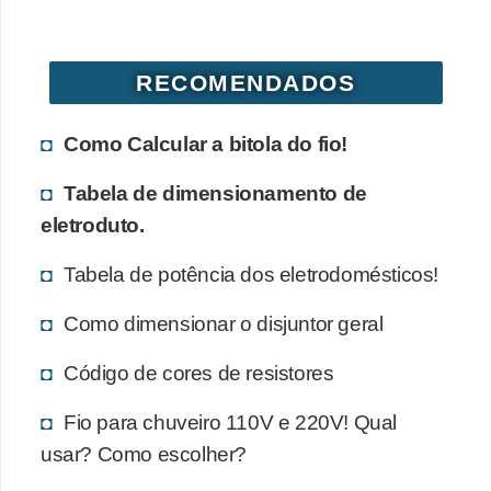
d
e
RECOMENDADOS
C
u
Como Calcular a bitola do fio!
r
i
Tabela de dimensionamento de
o
eletroduto.
s
Tabela de potência dos eletrodomésticos!
i
d
Como dimensionar o disjuntor geral
a
Código de cores de resistores
d
e
Fio para chuveiro 110V e 220V! Qual
s
usar? Como escolher?
s