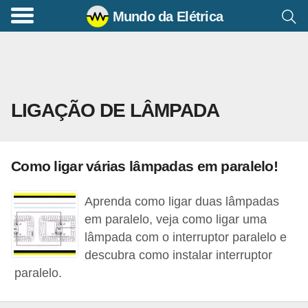
Mundo da Elétrica
C
o
m
a
LIGAÇÃO DE LÂMPADA
n
d
o
Como ligar várias lâmpadas em paralelo!
s
E
Aprenda como ligar duas lâmpadas
l
em paralelo, veja como ligar uma
é
lâmpada com o interruptor paralelo e
descubra como instalar interruptor
t
paralelo.
r
i