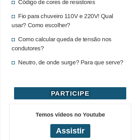
Código de cores de resistores
e
Fio para chuveiro 110V e 220V! Qual
C
usar? Como escolher?
u
r
Como calcular queda de tensão nos
condutores?
s
o
Neutro, de onde surge? Para que serve?
s
d
e
PARTICIPE
e
l
é
Temos vídeos no Youtube
t
Assistir
r