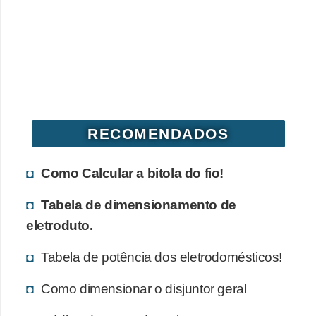
o
b
r
e
e
l
RECOMENDADOS
e
t
Como Calcular a bitola do fio!
r
Tabela de dimensionamento de
i
eletroduto.
c
i
Tabela de potência dos eletrodomésticos!
d
Como dimensionar o disjuntor geral
a
d