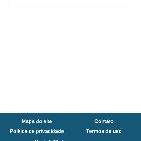
i
c
a
e
m
v
í
d
e
o
F
a
ç
Mapa do site
Contato
a
Política de privacidade
Termos de uso
v