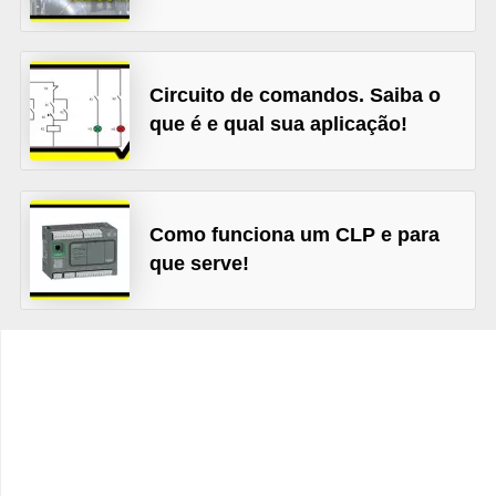
d
e
C
Circuito de comandos. Saiba o
u
que é e qual sua aplicação!
r
i
o
Como funciona um CLP e para
s
que serve!
i
d
a
d
e
s
s