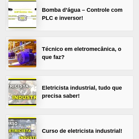
t
Bomba d’água – Controle com
o
PLC e inversor!
s
d
e
e
Técnico em eletromecânica, o
que faz?
l
e
t
r
Eletricista industrial, tudo que
i
precisa saber!
c
i
d
Curso de eletricista industrial!
a