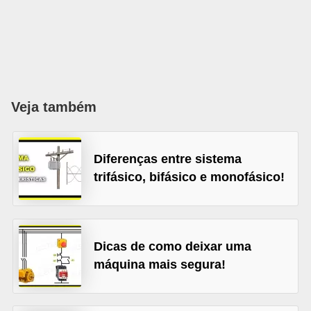
l
é
t
r
i
Veja também
c
o
Diferenças entre sistema
s
trifásico, bifásico e monofásico!
C
o
n
Dicas de como deixar uma
c
máquina mais segura!
e
i