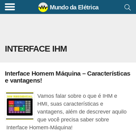
Mundo da Elétrica
C
o
m
a
INTERFACE IHM
n
d
o
Interface Homem Máquina – Características
s
e vantagens!
E
l
Vamos falar sobre o que é IHM e
é
HMI, suas características e
vantagens, além de descrever aquilo
t
que você precisa saber sobre
r
Interface Homem-Máquina!
i