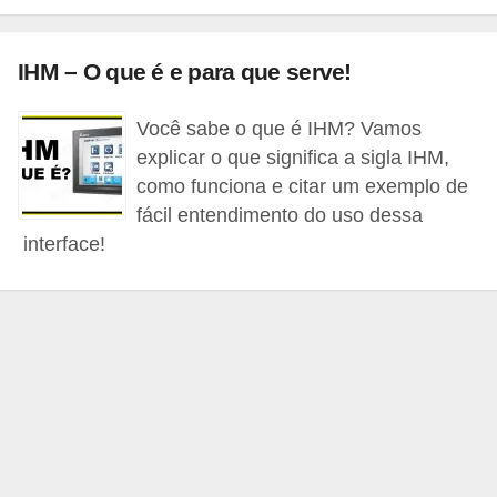
c
o
IHM – O que é e para que serve!
s
C
Você sabe o que é IHM? Vamos
explicar o que significa a sigla IHM,
o
como funciona e citar um exemplo de
m
fácil entendimento do uso dessa
p
interface!
o
n
e
n
t
e
s
e