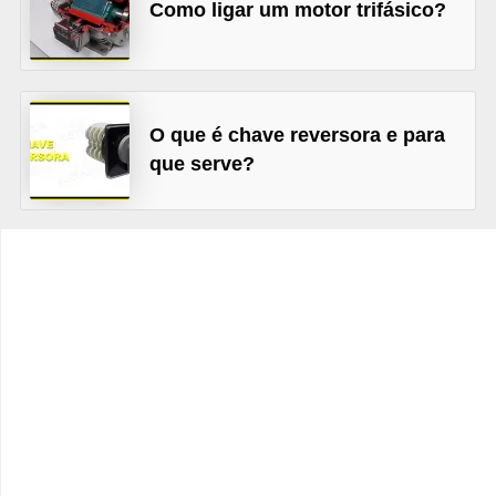
t
Como ligar um motor trifásico?
o
s
d
O que é chave reversora e para
e
que serve?
e
l
e
t
r
i
c
i
d
a