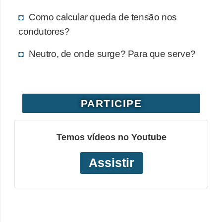
o
Como calcular queda de tensão nos
b
condutores?
r
Neutro, de onde surge? Para que serve?
e
e
l
e
PARTICIPE
t
r
Temos vídeos no Youtube
i
c
Assistir
i
d
a
d