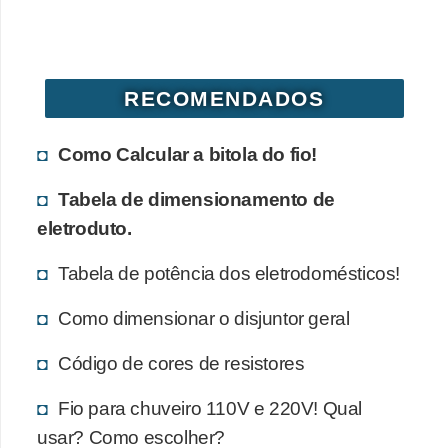
d
e
C
RECOMENDADOS
u
r
Como Calcular a bitola do fio!
i
Tabela de dimensionamento de
o
eletroduto.
s
i
Tabela de potência dos eletrodomésticos!
d
Como dimensionar o disjuntor geral
a
d
Código de cores de resistores
e
Fio para chuveiro 110V e 220V! Qual
s
usar? Como escolher?
s