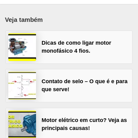
c
o
Veja também
s
C
Dicas de como ligar motor
o
monofásico 4 fios.
m
p
o
n
Contato de selo – O que é e para
que serve!
e
n
t
e
Motor elétrico em curto? Veja as
s
principais causas!
e