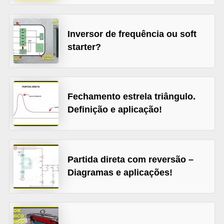
l
é
Inversor de frequência ou soft
t
starter?
r
i
c
Fechamento estrela triângulo.
o
Definição e aplicação!
s
C
o
Partida direta com reversão –
n
Diagramas e aplicações!
c
e
i