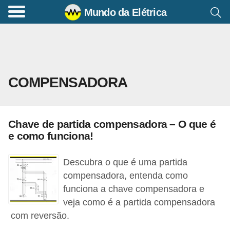
Mundo da Elétrica
C
o
m
a
COMPENSADORA
n
d
o
Chave de partida compensadora – O que é
s
e como funciona!
E
l
Descubra o que é uma partida
é
compensadora, entenda como
funciona a chave compensadora e
t
veja como é a partida compensadora
r
com reversão.
i