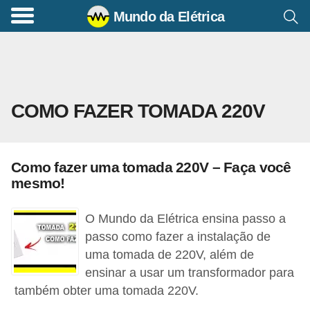
Mundo da Elétrica
C
o
m
a
COMO FAZER TOMADA 220V
n
d
o
Como fazer uma tomada 220V – Faça você
s
mesmo!
E
l
O Mundo da Elétrica ensina passo a
é
passo como fazer a instalação de
uma tomada de 220V, além de
t
ensinar a usar um transformador para
r
também obter uma tomada 220V.
i