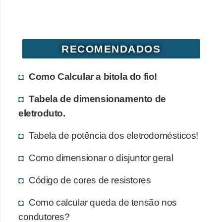
d
e
C
RECOMENDADOS
u
r
Como Calcular a bitola do fio!
i
Tabela de dimensionamento de
o
eletroduto.
s
i
Tabela de potência dos eletrodomésticos!
d
Como dimensionar o disjuntor geral
a
d
Código de cores de resistores
e
Como calcular queda de tensão nos
s
condutores?
s