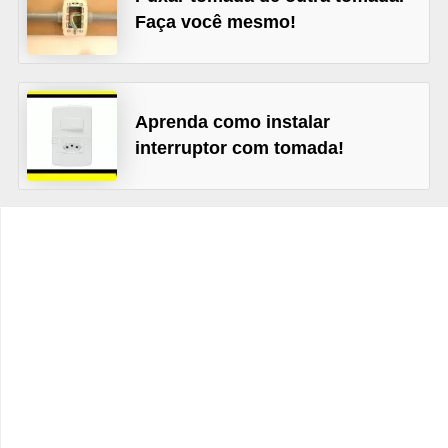
t
Faça você mesmo!
o
s
d
Aprenda como instalar
e
interruptor com tomada!
e
l
e
t
r
i
c
i
d
a