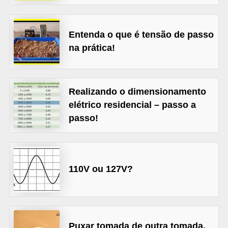
l
é
Entenda o que é tensão de passo
t
na prática!
r
i
c
Realizando o dimensionamento
o
elétrico residencial – passo a
passo!
s
C
o
110V ou 127V?
n
c
e
i
Puxar tomada de outra tomada.