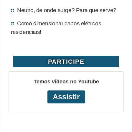
o
Neutro, de onde surge? Para que serve?
b
Como dimensionar cabos elétricos
r
residenciais!
e
e
l
e
PARTICIPE
t
r
Temos vídeos no Youtube
i
c
Assistir
i
d
a
d