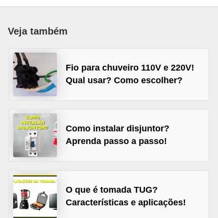
c
o
Veja também
s
C
Fio para chuveiro 110V e 220V!
o
Qual usar? Como escolher?
m
p
o
n
Como instalar disjuntor?
Aprenda passo a passo!
e
n
t
e
O que é tomada TUG?
s
Características e aplicações!
e