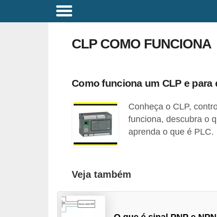
C
o
CLP COMO FUNCIONA
m
a
n
Como funciona um CLP e para 
d
Conheça o CLP, contro
o
funciona, descubra o 
s
aprenda o que é PLC.
E
l
é
Veja também
t
r
i
O que é sinal PNP e NP