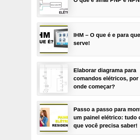
c
o
s
IHM – O que é e para qu
C
serve!
o
m
p
Elaborar diagrama para
o
comandos elétricos, por
n
onde começar?
e
n
Passo a passo para mon
t
um painel elétrico: tudo 
e
que você precisa saber!
s
e