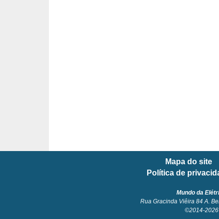
l
é
t
r
i
c
o
s
C
o
Mapa do site
n
Política de privaci
c
e
Mundo da Elétr
Rua Gracinda Viêira 84 A. Be
i
©2014-2026