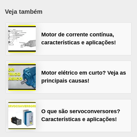
c
Veja também
o
s
Motor de corrente contínua,
C
características e aplicações!
o
m
p
o
Motor elétrico em curto? Veja as
n
principais causas!
e
n
t
O que são servoconversores?
e
Características e aplicações!
s
e