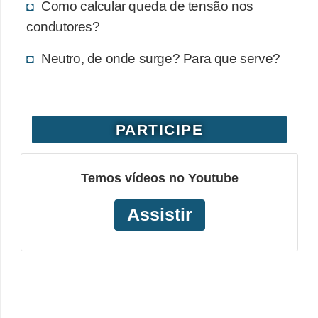
Como calcular queda de tensão nos
o
condutores?
b
Neutro, de onde surge? Para que serve?
r
e
e
l
PARTICIPE
e
t
Temos vídeos no Youtube
r
i
Assistir
c
i
d
a
d