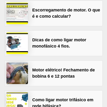
l
Escorregamento de motor. O que
é
é e como calcular?
t
r
i
Dicas de como ligar motor
c
monofásico 4 fios.
o
s
C
Motor elétrico! Fechamento de
o
bobina 6 e 12 pontas
n
c
e
Como ligar motor trifásico em
i
rede bifásica?