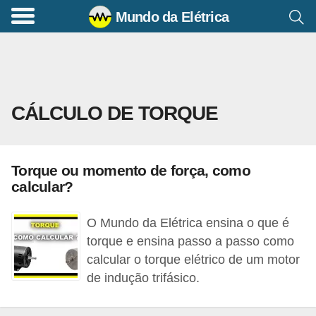
Mundo da Elétrica
C
o
m
a
CÁLCULO DE TORQUE
n
d
o
Torque ou momento de força, como
s
calcular?
E
l
O Mundo da Elétrica ensina o que é
é
torque e ensina passo a passo como
calcular o torque elétrico de um motor
t
de indução trifásico.
r
i