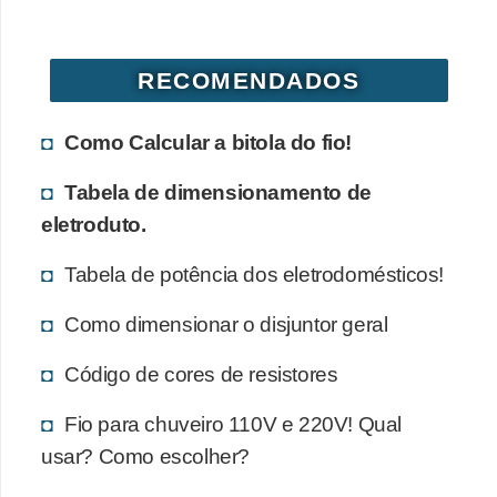
d
e
RECOMENDADOS
C
u
Como Calcular a bitola do fio!
r
i
Tabela de dimensionamento de
o
eletroduto.
s
Tabela de potência dos eletrodomésticos!
i
d
Como dimensionar o disjuntor geral
a
Código de cores de resistores
d
e
Fio para chuveiro 110V e 220V! Qual
s
usar? Como escolher?
s