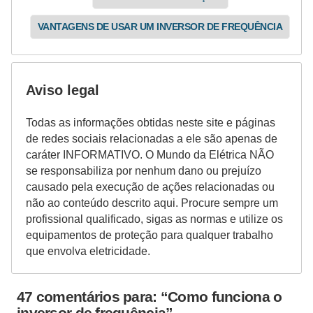
i
c
VANTAGENS DE USAR UM INVERSOR DE FREQUÊNCIA
i
d
Aviso legal
a
d
Todas as informações obtidas neste site e páginas
e
de redes sociais relacionadas a ele são apenas de
caráter INFORMATIVO. O Mundo da Elétrica NÃO
se responsabiliza por nenhum dano ou prejuízo
causado pela execução de ações relacionadas ou
não ao conteúdo descrito aqui. Procure sempre um
profissional qualificado, sigas as normas e utilize os
equipamentos de proteção para qualquer trabalho
que envolva eletricidade.
47 comentários para: “Como funciona o
inversor de frequência”