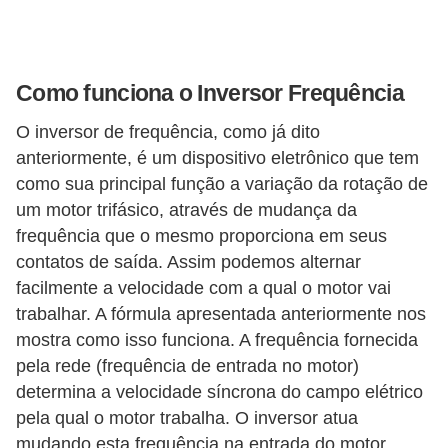
i
c
a
Como funciona o Inversor Frequência
e
m
O inversor de frequência, como já dito
v
anteriormente, é um dispositivo eletrônico que tem
como sua principal função a variação da rotação de
í
um motor trifásico, através de mudança da
d
frequência que o mesmo proporciona em seus
e
contatos de saída. Assim podemos alternar
o
facilmente a velocidade com a qual o motor vai
trabalhar. A fórmula apresentada anteriormente nos
F
mostra como isso funciona. A frequência fornecida
a
pela rede (frequência de entrada no motor)
ç
determina a velocidade síncrona do campo elétrico
a
pela qual o motor trabalha. O inversor atua
v
mudando esta frequência na entrada do motor,