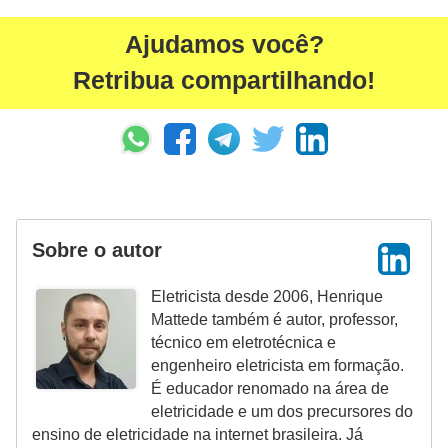
r
e
Ajudamos você?
s
Retribua compartilhando!
i
d
e
n
c
i
Sobre o autor
a
Eletricista desde 2006, Henrique
l
Mattede também é autor, professor,
I
técnico em eletrotécnica e
engenheiro eletricista em formação.
n
É educador renomado na área de
s
eletricidade e um dos precursores do
t
ensino de eletricidade na internet brasileira. Já