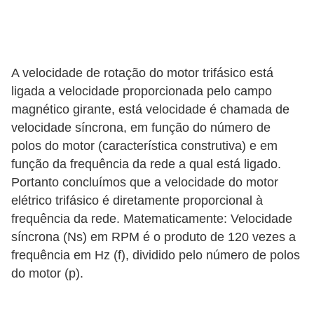
d
e
C
A velocidade de rotação do motor trifásico está
u
ligada a velocidade proporcionada pelo campo
r
magnético girante, está velocidade é chamada de
i
velocidade síncrona, em função do número de
o
polos do motor (característica construtiva) e em
s
função da frequência da rede a qual está ligado.
i
Portanto concluímos que a velocidade do motor
elétrico trifásico é diretamente proporcional à
d
frequência da rede. Matematicamente: Velocidade
a
síncrona (Ns) em RPM é o produto de 120 vezes a
d
frequência em Hz (f), dividido pelo número de polos
e
do motor (p).
s
s