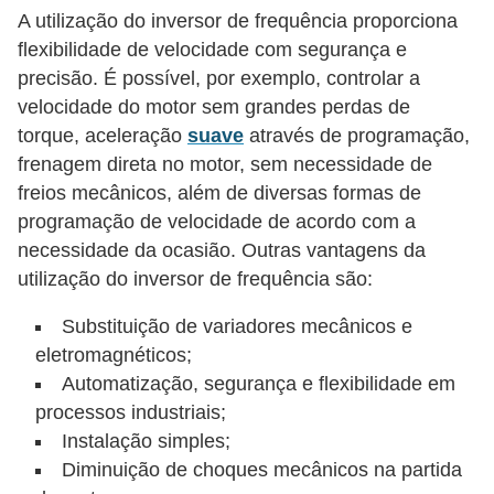
t
A utilização do inversor de frequência proporciona
a
flexibilidade de velocidade com segurança e
s
precisão. É possível, por exemplo, controlar a
p
velocidade do motor sem grandes perdas de
a
torque, aceleração
suave
através de programação,
frenagem direta no motor, sem necessidade de
r
freios mecânicos, além de diversas formas de
a
programação de velocidade de acordo com a
e
necessidade da ocasião. Outras vantagens da
l
utilização do inversor de frequência são:
e
Substituição de variadores mecânicos e
t
eletromagnéticos;
r
Automatização, segurança e flexibilidade em
i
processos industriais;
c
Instalação simples;
i
Diminuição de choques mecânicos na partida