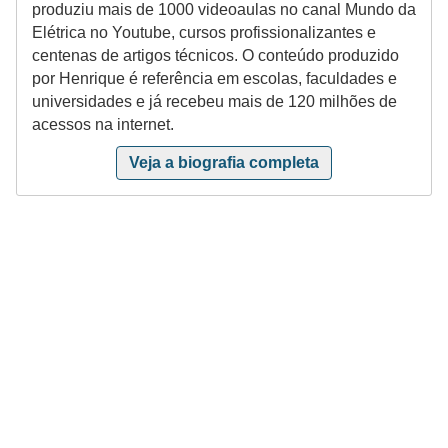
produziu mais de 1000 videoaulas no canal Mundo da
r
Elétrica no Youtube, cursos profissionalizantes e
u
centenas de artigos técnicos. O conteúdo produzido
m
por Henrique é referência em escolas, faculdades e
e
universidades e já recebeu mais de 120 milhões de
acessos na internet.
n
t
Veja a biografia completa
o
s
d
e
m
e
d
i
ç