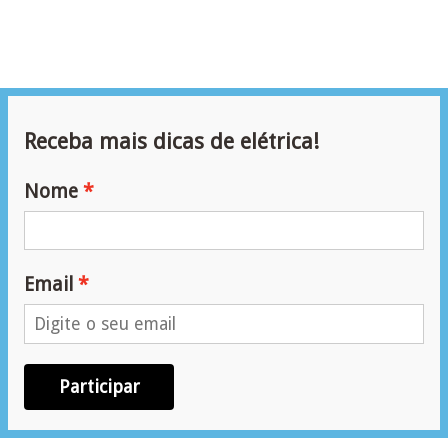
ã
o
P
r
Receba mais dicas de elétrica!
o
j
Nome
e
t
o
Email
s
e
e
s
Participar
q
u