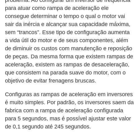
problema. Ao configurar um inversor de frequência
para atuar como rampa de aceleração ele
a
consegue determinar o tempo o qual o motor vai
l
sair da inércia e alcançar sua capacidade máxima,
a
sem “trancos”. Esse tipo de configuração aumenta
ç
a vida útil do motor e de seus componentes, além
ã
de diminuir os custos com manutenção e reposição
o
de peças. Da mesma forma que existem rampas de
e
aceleração, existem as rampas de desaceleração,
que consistem na parada suave do motor, com o
l
objetivo de evitar frenagens bruscas.
é
t
Configuras as rampas de aceleração em inversores
r
é muito simples. Por padrão, os inversores saem da
fabrica com a rampa de aceleração configurada
i
para 5 segundos, mas é possível ajustar este valor
c
de 0,1 segundo até 245 segundos.
a