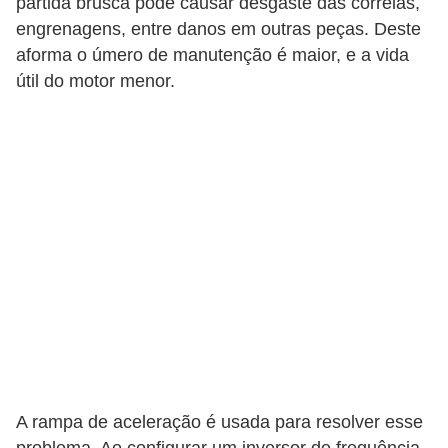
partida brusca pode causar desgaste das correias,
l
engrenagens, entre danos em outras peças. Deste
e
aforma o úmero de manutenção é maior, e a vida
t
útil do motor menor.
r
i
c
i
d
a
d
e
I
n
s
A rampa de aceleração é usada para resolver esse
t