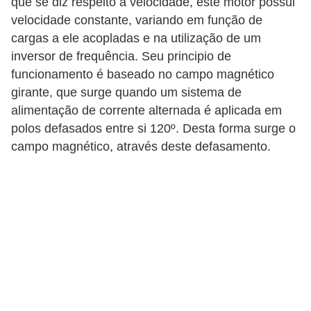
que se diz respeito à velocidade, este motor possui
t
velocidade constante, variando em função de
o
cargas a ele acopladas e na utilização de um
s
inversor de frequência. Seu principio de
d
funcionamento é baseado no campo magnético
e
girante, que surge quando um sistema de
e
alimentação de corrente alternada é aplicada em
polos defasados entre si 120º. Desta forma surge o
l
campo magnético, através deste defasamento.
e
t
r
i
c
i
d
a