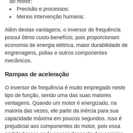
s
do motor;
Precisão e processos;
t
Menos intervenção humana;
a
Além destas vantagens, o inversor de frequência
H
possui ótimo custo-benefício, pois proporcionam
i
economia de energia elétrica, maior durabilidade de
s
engrenagens, polias e outros componentes
t
mecânicos.
ó
Rampas de aceleração
r
i
O inversor de frequência é muito empregado neste
a
tipo de função, sendo uma das suas maiores
s
ventagens. Quando um motor é energizado, na
maioria das vezes, ele parte da inércia para sua
d
capacidade máxima em poucos segundos. Isso é
a
prejudicial aos componentes do motor, pois essa
e