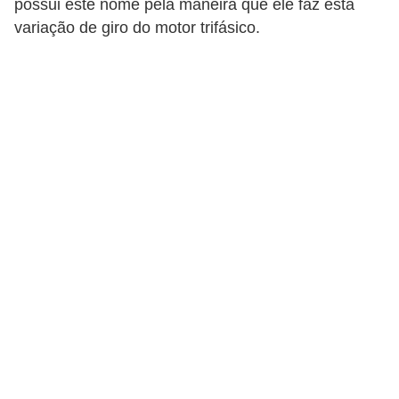
possui este nome pela maneira que ele faz esta
c
variação de giro do motor trifásico.
o
s
C
o
m
p
o
n
e
n
t
e
s
e