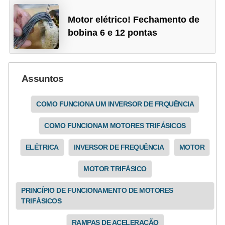
e
g
Motor elétrico! Fechamento de
bobina 6 e 12 pontas
u
r
a
Assuntos
n
ç
COMO FUNCIONA UM INVERSOR DE FRQUÊNCIA
a
e
COMO FUNCIONAM MOTORES TRIFÁSICOS
m
ELÉTRICA
INVERSOR DE FREQUÊNCIA
MOTOR
e
l
MOTOR TRIFÁSICO
e
PRINCÍPIO DE FUNCIONAMENTO DE MOTORES
t
TRIFÁSICOS
r
RAMPAS DE ACELERAÇÃO