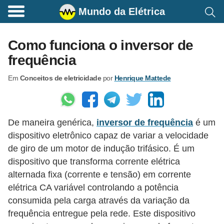
Mundo da Elétrica
C
o
Como funciona o inversor de
m
frequência
a
Em
Conceitos de eletricidade
por
Henrique Mattede
n
d
o
De maneira genérica,
inversor de frequência
é um
s
dispositivo eletrônico capaz de variar a velocidade
E
de giro de um motor de indução trifásico. É um
l
dispositivo que transforma corrente elétrica
é
alternada fixa (corrente e tensão) em corrente
t
elétrica CA variável controlando a potência
consumida pela carga através da variação da
r
frequência entregue pela rede. Este dispositivo
i