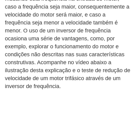
o
caso a frequência seja maior, consequentemente a
velocidade do motor será maior, e caso a
c
frequência seja menor a velocidade também é
ê
menor. O uso de um inversor de frequência
m
ocasiona uma série de vantagens, como, por
e
exemplo, explorar o funcionamento do motor e
s
condições não descritas nas suas características
m
construtivas. Acompanhe no vídeo abaixo a
o
ilustração desta explicação e o teste de redução de
velocidade de um motor trifásico através de um
–
inversor de frequência.
E
l
e
t
r
i