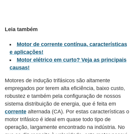
l
é
t
Leia também
r
i
Motor de corrente contínua, características
e aplicações!
c
Motor elétrico em curto? Veja as principais
o
causas!
s
Motores de indução trifásicos são altamente
C
empregados por terem alta eficiência, baixo custo,
o
robustez e também pela configuração de nossos
n
sistema distribuição de energia, que é feita em
c
corrente
alternada (CA). Por estas características o
e
motor trifásico é ideal em quase todo tipo de
operação, largamente encontrado na indústria. No
i