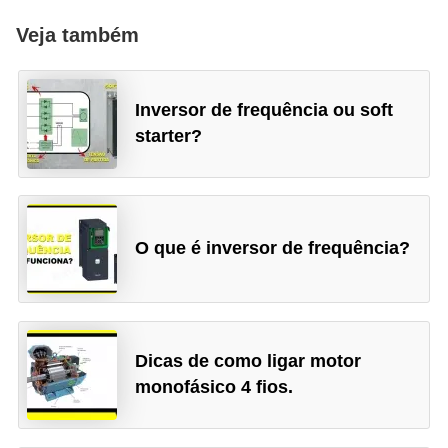
e
Veja também
m
a
Inversor de frequência ou soft
s
starter?
e
l
é
t
O que é inversor de frequência?
r
i
c
o
Dicas de como ligar motor
s
monofásico 4 fios.
S