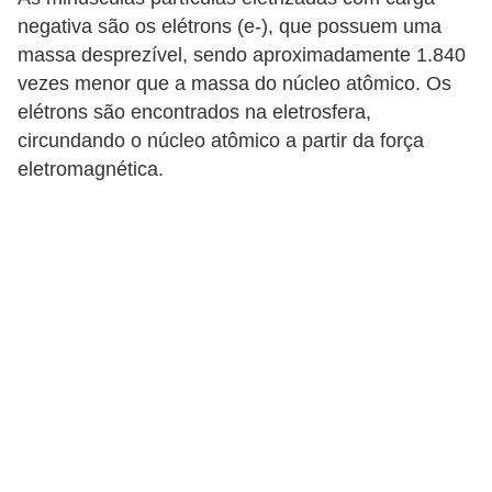
i
negativa são os elétrons (e-), que possuem uma
c
massa desprezível, sendo aproximadamente 1.840
a
vezes menor que a massa do núcleo atômico. Os
e
elétrons são encontrados na eletrosfera,
m
circundando o núcleo atômico a partir da força
eletromagnética.
v
í
d
e
o
F
a
ç
a
v