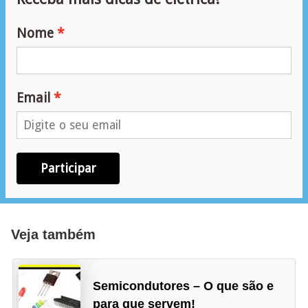
e
g
Nome
u
r
a
Email
n
ç
a
Participar
e
m
e
l
Veja também
e
t
Semicondutores – O que são e
r
para que servem!