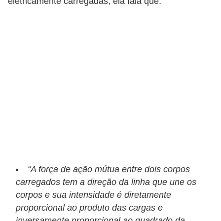
t
eletricamente carregadas, ela fala que:
a
s
p
a
r
a
e
l
e
t
r
“A força de ação mútua entre dois corpos
i
carregados tem a direção da linha que une os
c
corpos e sua intensidade é diretamente
proporcional ao produto das cargas e
i
inversamente proporcional ao quadrado da