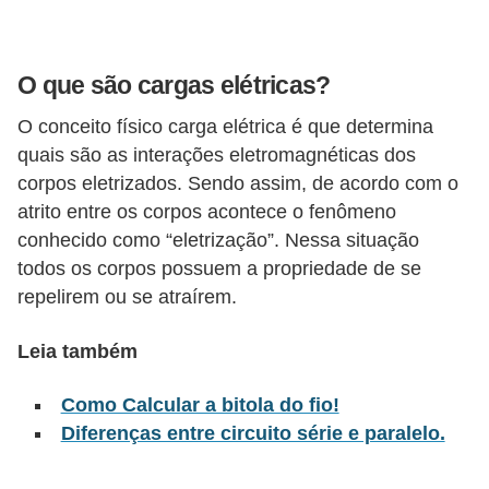
l
é
O que são cargas elétricas?
t
r
O conceito físico carga elétrica é que determina
quais são as interações eletromagnéticas dos
i
corpos eletrizados. Sendo assim, de acordo com o
c
atrito entre os corpos acontece o fenômeno
o
conhecido como “eletrização”. Nessa situação
s
todos os corpos possuem a propriedade de se
repelirem ou se atraírem.
C
o
Leia também
n
c
Como Calcular a bitola do fio!
e
Diferenças entre circuito série e paralelo.
i