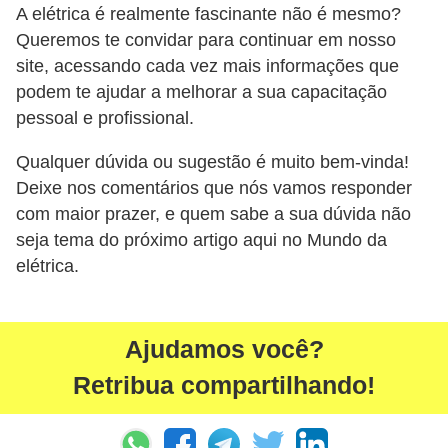
r
A elétrica é realmente fascinante não é mesmo?
Queremos te convidar para continuar em nosso
u
site, acessando cada vez mais informações que
m
podem te ajudar a melhorar a sua capacitação
e
pessoal e profissional.
n
t
Qualquer dúvida ou sugestão é muito bem-vinda!
Deixe nos comentários que nós vamos responder
o
com maior prazer, e quem sabe a sua dúvida não
s
seja tema do próximo artigo aqui no Mundo da
d
elétrica.
e
m
e
Ajudamos você?
d
Retribua compartilhando!
i
ç