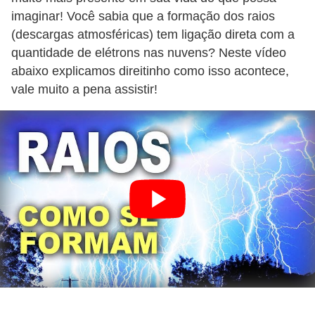
r
imaginar! Você sabia que a formação dos raios
e
(descargas atmosféricas) tem ligação direta com a
s
quantidade de elétrons nas nuvens? Neste vídeo
i
abaixo explicamos direitinho como isso acontece,
d
vale muito a pena assistir!
e
n
c
i
a
l
I
n
s
t