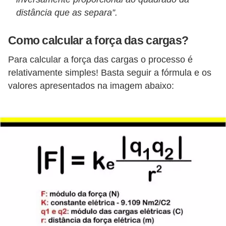
s
distância que as separa”.
t
a
Como calcular a força das cargas?
H
Para calcular a força das cargas o processo é
i
relativamente simples! Basta seguir a fórmula e os
s
valores apresentados na imagem abaixo:
t
ó
r
i
a
s
d
a
e