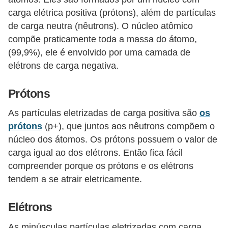
e
carga elétrica positiva (prótons), além de partículas
de carga neutra (nêutrons). O núcleo atômico
C
compõe praticamente toda a massa do átomo,
u
(99,9%), ele é envolvido por uma camada de
r
elétrons de carga negativa.
s
Prótons
o
s
As partículas eletrizadas de carga positiva são
os
d
prótons
(p+), que juntos aos nêutrons compõem o
e
núcleo dos átomos. Os prótons possuem o valor de
carga igual ao dos elétrons. Então fica fácil
e
compreender porque os prótons e os elétrons
l
tendem a se atrair eletricamente.
é
t
Elétrons
r
As minúsculas partículas eletrizadas com carga