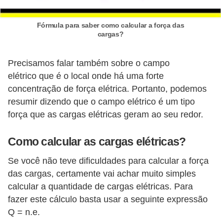
l
e
Fórmula para saber como calcular a força das
cargas?
t
r
Precisamos falar também sobre o campo
i
elétrico que é o local onde há uma forte
c
concentração de força elétrica. Portanto, podemos
i
resumir dizendo que o campo elétrico é um tipo
d
força que as cargas elétricas geram ao seu redor.
a
Como calcular as cargas elétricas?
d
e
Se você não teve dificuldades para calcular a força
das cargas, certamente vai achar muito simples
I
calcular a quantidade de cargas elétricas. Para
n
fazer este cálculo basta usar a seguinte expressão
s
Q = n.e.
t