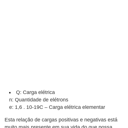
a
l
a
ç
ã
o
e
l
é
t
Q: Carga elétrica
r
n: Quantidade de elétrons
i
e: 1,6 . 10-19C – Carga elétrica elementar
c
a
Esta relação de cargas positivas e negativas está
muito mais presente em sua vida do que possa