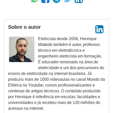
ã
o
P
Sobre o autor
r
o
Eletricista desde 2006, Henrique
j
Mattede também é autor, professor,
técnico em eletrotécnica e
e
engenheiro eletricista em formação.
t
É educador renomado na área de
o
eletricidade e um dos precursores do
ensino de eletricidade na internet brasileira. Já
s
produziu mais de 1000 videoaulas no canal Mundo da
e
Elétrica no Youtube, cursos profissionalizantes e
e
centenas de artigos técnicos. O conteúdo produzido
s
por Henrique é referência em escolas, faculdades e
universidades e já recebeu mais de 120 milhões de
q
acessos na internet.
u