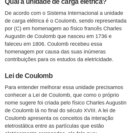
Qual a unidade de carga elétrica?
c
De acordo com o Sistema Internacional a unidade
i
de carga elétrica é o Coulomb, sendo representada
d
por (C) em homenagem ao físico francês Charles
a
Augustin de Coulomb que nasceu em 1736 e
d
faleceu em 1806. Coulomb recebeu essa
e
homenagem por causa das suas inúmeras
contribuições para os estudos da eletricidade.
F
e
Lei de Coulomb
r
Para entender melhorar essa unidade precisamos
r
conhecer a Lei de Coulomb, que como o próprio
a
nome sugere foi criada pelo físico Charles Augustin
m
de Coulomb lá no final do século XVIII. A lei de
e
Coulomb apresenta os conceitos da interação
n
eletrostática entre as partículas que estão