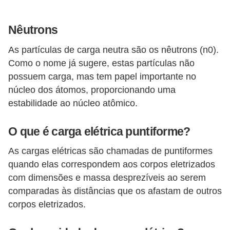
o
c
Nêutrons
ê
As partículas de carga neutra são os nêutrons (n0).
m
Como o nome já sugere, estas partículas não
e
possuem carga, mas tem papel importante no
s
núcleo dos átomos, proporcionando uma
m
estabilidade ao núcleo atômico.
o
O que é carga elétrica puntiforme?
–
E
As cargas elétricas são chamadas de puntiformes
l
quando elas correspondem aos corpos eletrizados
com dimensões e massa desprezíveis ao serem
e
comparadas às distâncias que os afastam de outros
t
corpos eletrizados.
r
i