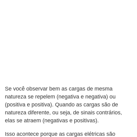
t
o
s
d
e
e
l
e
t
r
Se você observar bem as cargas de mesma
i
natureza se repelem (negativa e negativa) ou
c
(positiva e positiva). Quando as cargas são de
i
natureza diferente, ou seja, de sinais contrários,
elas se atraem (negativas e positivas).
d
a
Isso acontece porque as cargas elétricas são