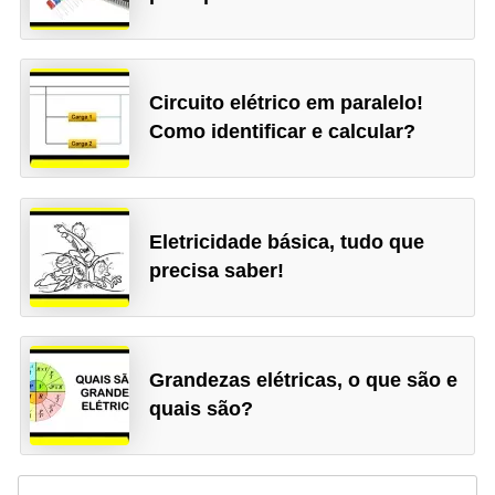
i
c
i
Circuito elétrico em paralelo!
d
Como identificar e calcular?
a
d
e
Eletricidade básica, tudo que
precisa saber!
Grandezas elétricas, o que são e
quais são?