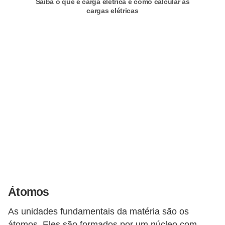
Saiba o que é carga elétrica e como calcular as
o
cargas elétricas
b
r
e
e
l
e
t
r
i
c
i
Átomos
d
a
As unidades fundamentais da matéria são os
d
átomos. Eles são formados por um núcleo com