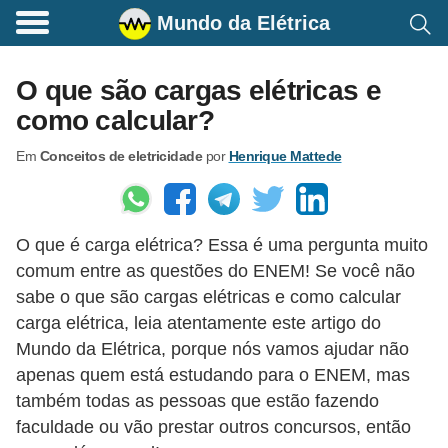
Mundo da Elétrica
C
o
O que são cargas elétricas e
m
como calcular?
a
Em
Conceitos de eletricidade
por
Henrique Mattede
n
d
o
O que é carga elétrica? Essa é uma pergunta muito
s
comum entre as questões do ENEM! Se você não
E
sabe o que são cargas elétricas e como calcular
l
carga elétrica, leia atentamente este artigo do
é
Mundo da Elétrica, porque nós vamos ajudar não
t
apenas quem está estudando para o ENEM, mas
também todas as pessoas que estão fazendo
r
faculdade ou vão prestar outros concursos, então
i