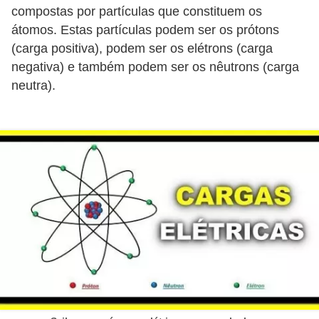
d
compostas por partículas que constituem os
e
átomos. Estas partículas podem ser os prótons
(carga positiva), podem ser os elétrons (carga
C
negativa) e também podem ser os nêutrons (carga
u
neutra).
r
i
o
s
i
d
a
d
e
s
s