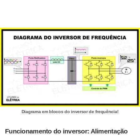
o
c
ê
m
e
s
m
o
–
E
l
e
Diagrama em blocos do inversor de frequência!
t
r
Funcionamento do inversor: Alimentação
i