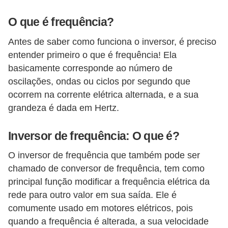
d
e
O que é frequência?
C
Antes de saber como funciona o inversor, é preciso
entender primeiro o que é frequência! Ela
u
basicamente corresponde ao número de
r
oscilações, ondas ou ciclos por segundo que
i
ocorrem na corrente elétrica alternada, e a sua
o
grandeza é dada em Hertz.
s
i
Inversor de frequência: O que é?
d
O inversor de frequência que também pode ser
a
chamado de conversor de frequência, tem como
d
principal função modificar a frequência elétrica da
e
rede para outro valor em sua saída. Ele é
comumente usado em motores elétricos, pois
s
quando a frequência é alterada, a sua velocidade
s