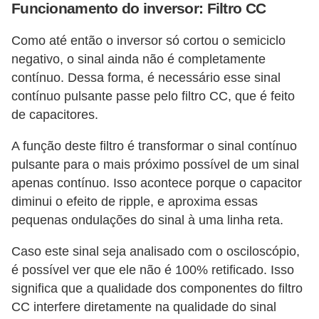
s
Funcionamento do inversor: Filtro CC
t
Como até então o inversor só cortou o semiciclo
a
negativo, o sinal ainda não é completamente
H
contínuo. Dessa forma, é necessário esse sinal
i
contínuo pulsante passe pelo filtro CC, que é feito
de capacitores.
s
t
A função deste filtro é transformar o sinal contínuo
ó
pulsante para o mais próximo possível de um sinal
r
apenas contínuo. Isso acontece porque o capacitor
diminui o efeito de ripple, e aproxima essas
i
pequenas ondulações do sinal à uma linha reta.
a
s
Caso este sinal seja analisado com o osciloscópio,
d
é possível ver que ele não é 100% retificado. Isso
a
significa que a qualidade dos componentes do filtro
CC interfere diretamente na qualidade do sinal
e