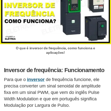
e
C
u
r
s
o
O que é inversor de frequência, como funciona e
s
aplicações!
d
e
Inversor de frequência: Funcionamento
e
Para que o
inversor
de frequência funcione, ele
l
precisa converter um sinal senoidal de amplitude
é
fixa em um sinal PWM, que vem do inglês Pulse
t
Width Modulation e que em português significa
r
Modulação por Largura de Pulso.