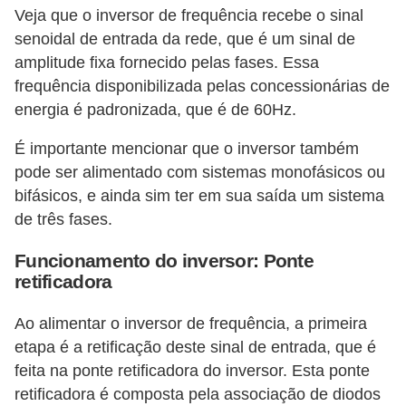
Veja que o inversor de frequência recebe o sinal
c
senoidal de entrada da rede, que é um sinal de
i
amplitude fixa fornecido pelas fases. Essa
d
frequência disponibilizada pelas concessionárias de
a
energia é padronizada, que é de 60Hz.
d
É importante mencionar que o inversor também
e
pode ser alimentado com sistemas monofásicos ou
F
bifásicos, e ainda sim ter em sua saída um sistema
e
de três fases.
r
Funcionamento do inversor: Ponte
r
retificadora
a
Ao alimentar o inversor de frequência, a primeira
m
etapa é a retificação deste sinal de entrada, que é
e
feita na ponte retificadora do inversor. Esta ponte
n
retificadora é composta pela associação de diodos