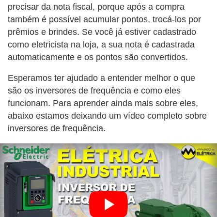
e
precisar da nota fiscal, porque após a compra
g
também é possível acumular pontos, trocá-los por
prêmios e brindes. Se você já estiver cadastrado
u
como eletricista na loja, a sua nota é cadastrada
r
automaticamente e os pontos são convertidos.
a
n
Esperamos ter ajudado a entender melhor o que
são os inversores de frequência e como eles
ç
funcionam. Para aprender ainda mais sobre eles,
a
abaixo estamos deixando um vídeo completo sobre
e
inversores de frequência.
m
e
l
e
t
r