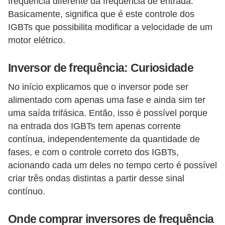
r
frequência diferente da frequência de entrada.
Basicamente, significa que é este controle dos
e
IGBTs que possibilita modificar a velocidade de um
s
motor elétrico.
i
d
Inversor de frequência: Curiosidade
e
No início explicamos que o inversor pode ser
n
alimentado com apenas uma fase e ainda sim ter
c
uma saída trifásica. Então, isso é possível porque
i
na entrada dos IGBTs tem apenas corrente
a
contínua, independentemente da quantidade de
l
fases, e com o controle correto dos IGBTs,
acionando cada um deles no tempo certo é possível
I
criar três ondas distintas a partir desse sinal
n
contínuo.
s
t
Onde comprar inversores de frequência