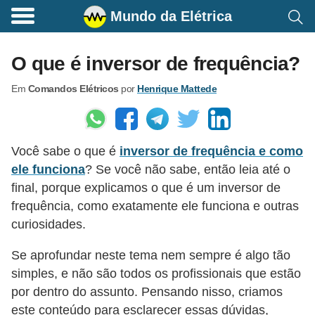
Mundo da Elétrica
C
o
O que é inversor de frequência?
m
Em
Comandos Elétricos
por
Henrique Mattede
a
n
d
Você sabe o que é
inversor de frequência e como
o
ele funciona
? Se você não sabe, então leia até o
s
final, porque explicamos o que é um inversor de
E
frequência, como exatamente ele funciona e outras
l
curiosidades.
é
Se aprofundar neste tema nem sempre é algo tão
t
simples, e não são todos os profissionais que estão
r
por dentro do assunto. Pensando nisso, criamos
i
este conteúdo para esclarecer essas dúvidas,