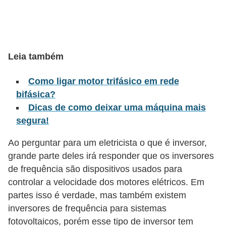
l
é
t
Leia também
r
i
Como ligar motor trifásico em rede
c
bifásica?
o
Dicas de como deixar uma máquina mais
s
segura!
C
Ao perguntar para um eletricista o que é inversor,
o
grande parte deles irá responder que os inversores
de frequência são dispositivos usados para
n
controlar a velocidade dos motores elétricos. Em
c
partes isso é verdade, mas também existem
e
inversores de frequência para sistemas
i
fotovoltaicos, porém esse tipo de inversor tem