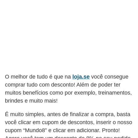
ã
o
P
r
o
j
e
t
O melhor de tudo é que na
loja.se
você consegue
o
comprar tudo com desconto! Além de poder ter
s
muitos benefícios como por exemplo, treinamentos,
e
brindes e muito mais!
e
É muito simples, antes de finalizar a compra, basta
s
você clicar em cupom de descontos, inserir o nosso
q
cupom “Mundo8” e clicar em adicionar. Pronto!
u