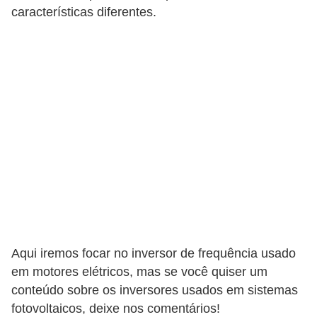
t
características diferentes.
o
s
d
e
e
l
e
t
r
i
c
Aqui iremos focar no inversor de frequência usado
i
em motores elétricos, mas se você quiser um
d
conteúdo sobre os inversores usados em sistemas
a
fotovoltaicos, deixe nos comentários!