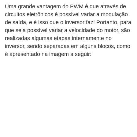
i
Uma grande vantagem do PWM é que através de
c
circuitos eletrônicos é possível variar a modulação
a
de saída, e é isso que o inversor faz! Portanto, para
e
que seja possível variar a velocidade do motor, são
realizadas algumas etapas internamente no
m
inversor, sendo separadas em alguns blocos, como
v
é apresentado na imagem a seguir:
í
d
e
o
F
a
ç
a
v