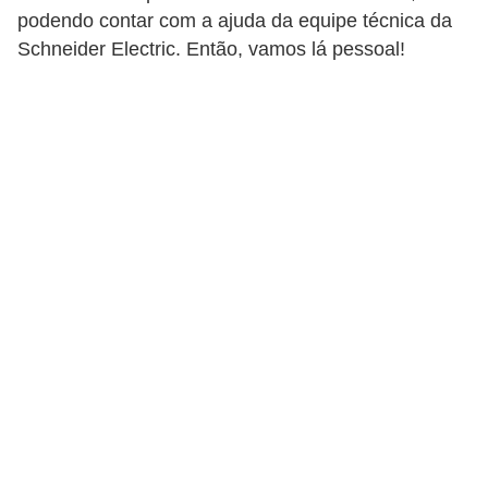
c
podendo contar com a ajuda da equipe técnica da
o
Schneider Electric. Então, vamos lá pessoal!
s
C
o
m
p
o
n
e
n
t
e
s
e