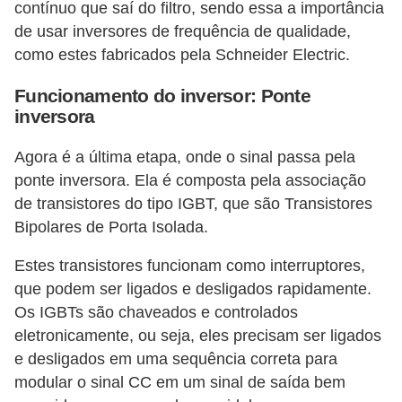
contínuo que saí do filtro, sendo essa a importância
l
de usar inversores de frequência de qualidade,
e
como estes fabricados pela Schneider Electric.
t
Funcionamento do inversor: Ponte
r
inversora
i
c
Agora é a última etapa, onde o sinal passa pela
i
ponte inversora. Ela é composta pela associação
d
de transistores do tipo IGBT, que são Transistores
Bipolares de Porta Isolada.
a
d
Estes transistores funcionam como interruptores,
e
que podem ser ligados e desligados rapidamente.
Os IGBTs são chaveados e controlados
I
eletronicamente, ou seja, eles precisam ser ligados
n
e desligados em uma sequência correta para
s
modular o sinal CC em um sinal de saída bem
t