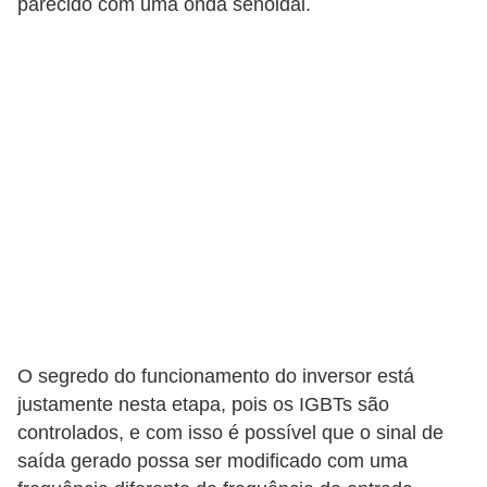
parecido com uma onda senoidal.
a
l
a
ç
ã
o
e
l
é
t
r
O segredo do funcionamento do inversor está
i
justamente nesta etapa, pois os IGBTs são
c
controlados, e com isso é possível que o sinal de
a
saída gerado possa ser modificado com uma