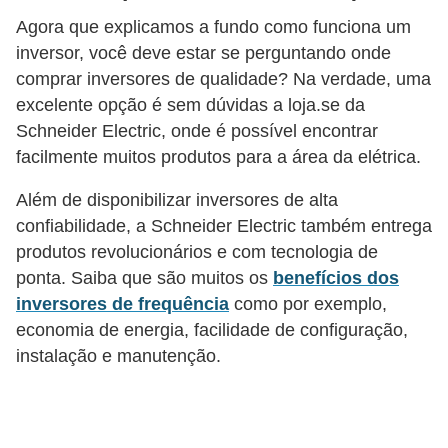
r
Agora que explicamos a fundo como funciona um
u
inversor, você deve estar se perguntando onde
m
comprar inversores de qualidade? Na verdade, uma
e
excelente opção é sem dúvidas a loja.se da
Schneider Electric, onde é possível encontrar
n
facilmente muitos produtos para a área da elétrica.
t
o
Além de disponibilizar inversores de alta
s
confiabilidade, a Schneider Electric também entrega
d
produtos revolucionários e com tecnologia de
ponta. Saiba que são muitos os
benefícios dos
e
inversores de frequência
como por exemplo,
m
economia de energia, facilidade de configuração,
e
instalação e manutenção.
d
i
ç