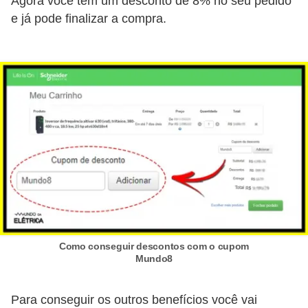
Agora você tem um desconto de 8% no seu pedido
e
e já pode finalizar a compra.
m
a
s
e
l
é
t
r
i
c
o
Como conseguir descontos com o cupom
Mundo8
s
S
Para conseguir os outros benefícios você vai