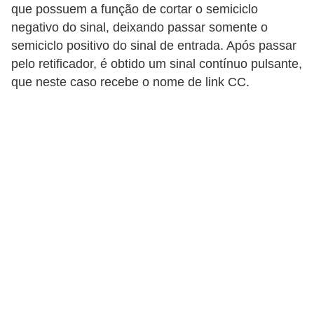
t
que possuem a função de cortar o semiciclo
a
negativo do sinal, deixando passar somente o
s
semiciclo positivo do sinal de entrada. Após passar
pelo retificador, é obtido um sinal contínuo pulsante,
p
que neste caso recebe o nome de link CC.
a
r
a
e
l
e
t
r
i
c
i